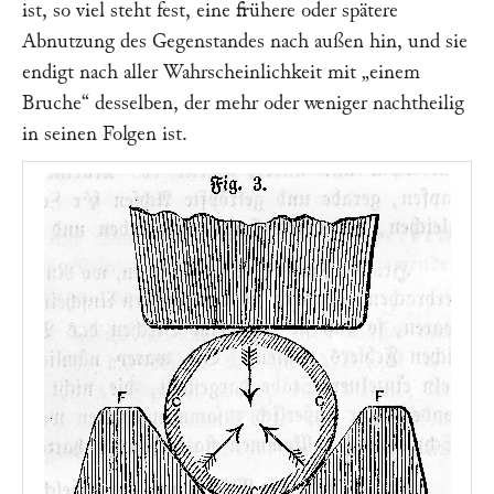
ist, so viel steht fest, eine frühere oder spätere
Abnutzung des Gegenstandes nach außen hin, und sie
endigt nach aller Wahrscheinlichkeit mit
„einem
Bruche“
desselben, der mehr oder weniger nachtheilig
in seinen Folgen ist.