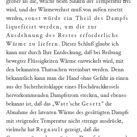
größer als die, welche beim Sinken der Temperatur frei
wird, und der Wärmeverlust muß von außen ersetzt
werden,
sonst würde ein Theil des Dampfs
liqueficirt werden, um die zur
Ausdehnung des Restes erforderliche
Wärme zu liefern
. Dieser Schluß glaube ich
kann nur durch Ihre Entdeckung, daß bei Reibung
bewegter Flüssigkeiten Wärme entwickelt wird, mit
den bekannten Thatsachen vereinbart werden. Denn
bekanntlich kann man die Hand ohne Gefahr in einen
aus der Sicherheitsklappe eines Hochdruckkessels
hervorkommenden Dampfstrom stecken, und ebenso
bekannt ist, daß das
„
Watt
'sche
Gesetz
“
die
Abnahme der latenten Wärme des gesättigten Dampfs
mit steigender Temperatur nicht strenge ausdrückt,
vielmehr hat
Regnault
gezeigt, daß die