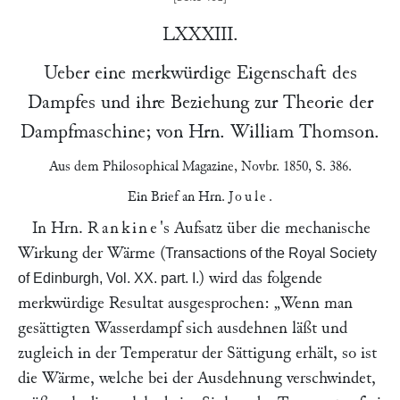
LXXXIII.
Ueber eine merkwürdige Eigenschaft des
Dampfes und ihre Beziehung zur Theorie der
Dampfmaschine; von Hrn.
William Thomson
.
Aus dem
Philosophical Magazine
, Novbr. 1850, S. 386.
Ein Brief an Hrn.
Joule
.
In Hrn.
Rankine
's Aufsatz über die mechanische
Wirkung der Wärme (
Transactions of the Royal Society
) wird das folgende
of Edinburgh, Vol. XX. part. I.
merkwürdige Resultat ausgesprochen:
„Wenn man
gesättigten Wasserdampf sich ausdehnen läßt und
zugleich in der Temperatur der Sättigung erhält, so ist
die Wärme, welche bei der Ausdehnung verschwindet,