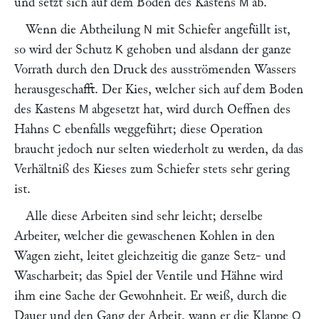
und setzt sich auf dem Boden des Kastens
ab.
M
Wenn die Abtheilung
mit Schiefer angefüllt ist,
N
so wird der Schutz
gehoben und alsdann der ganze
K
Vorrath durch den Druck des ausströmenden Wassers
herausgeschafft. Der Kies, welcher sich auf dem Boden
des Kastens
abgesetzt hat, wird durch Oeffnen des
M
Hahns
ebenfalls weggeführt; diese Operation
C
braucht jedoch nur selten wiederholt zu werden, da das
Verhältniß des Kieses zum Schiefer stets sehr gering
ist.
Alle diese Arbeiten sind sehr leicht; derselbe
Arbeiter, welcher die gewaschenen Kohlen in den
Wagen zieht, leitet gleichzeitig die ganze Setz- und
Wascharbeit; das Spiel der Ventile und Hähne wird
ihm eine Sache der Gewohnheit. Er weiß, durch die
Dauer und den Gang der Arbeit, wann er die Klappe
O