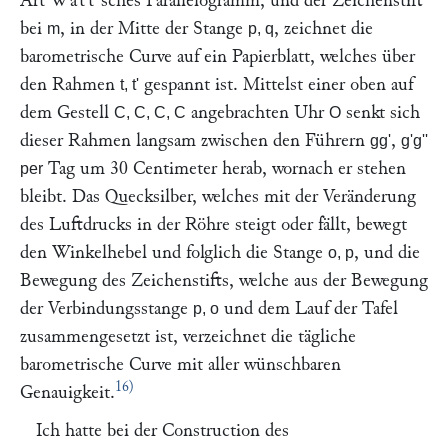
Art
Watt
'sches Parallelogramm, und der Zeichenstift
bei
, in der Mitte der Stange
, zeichnet die
m
p, q
barometrische Curve auf ein Papierblatt, welches über
den Rahmen
gespannt ist. Mittelst einer oben auf
t, t'
dem Gestell
angebrachten Uhr
senkt sich
C, C, C, C
O
dieser Rahmen langsam zwischen den Führern
,
gg'
g'g''
Tag um 30 Centimeter herab, wornach er stehen
per
bleibt. Das Quecksilber, welches mit der Veränderung
des Luftdrucks in der Röhre steigt oder fällt, bewegt
den Winkelhebel und folglich die Stange
, und die
o, p
Bewegung des Zeichenstifts, welche aus der Bewegung
der Verbindungsstange
und dem Lauf der Tafel
p, o
zusammengesetzt ist, verzeichnet die tägliche
barometrische Curve mit aller wünschbaren
16)
Genauigkeit.
Ich hatte bei der Construction des