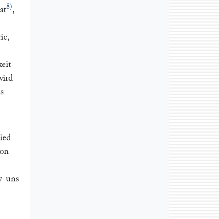
8)
at
,
ie,
eit
wird
s
ied
von
y
uns