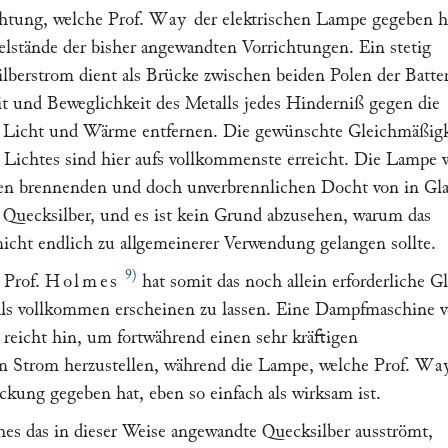
htung, welche Prof.
Way
der elektrischen Lampe gegeben h
elstände der bisher angewandten Vorrichtungen. Ein stetig
lberstrom dient als Brücke zwischen beiden Polen der Batter
it und Beweglichkeit des Metalls jedes Hinderniß gegen die
 Licht und Wärme entfernen. Die gewünschte Gleichmäßigk
s Lichtes sind hier aufs vollkommenste erreicht. Die Lampe 
en brennenden und doch unverbrennlichen Docht von in Gla
Quecksilber, und es ist kein Grund abzusehen, warum das
nicht endlich zu allgemeinerer Verwendung gelangen sollte.
9)
 Prof.
Holmes
hat somit das noch allein erforderliche Gl
als vollkommen erscheinen zu lassen. Eine Dampfmaschine 
 reicht hin, um fortwährend einen sehr kräftigen
n Strom herzustellen, während die Lampe, welche Prof.
Wa
ckung gegeben hat, eben so einfach als wirksam ist.
hes das in dieser Weise angewandte Quecksilber ausströmt,