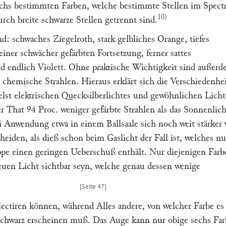
echs bestimmten Farben, welche bestimmte Stellen im Spec
10)
ch breite schwarze Stellen getrennt sind.
d: schwaches Ziegelroth, stark gelbliches Orange, tiefes
iner schwächer gefärbten Fortsetzung, ferner sattes
d endlich Violett. Ohne praktische Wichtigkeit sind außer
 chemische Strahlen. Hieraus erklärt sich die Verschiedenhei
lst elektrischen Quecksilberlichtes und gewöhnlichen Licht
er That 94 Proc. weniger gefärbte Strahlen als das Sonnenlich
i Anwendung etwa in einem Ballsaale sich noch weit stärker
heiden, als dieß schon beim Gaslicht der Fall ist, welches n
ppe einen geringen Ueberschuß enthält. Nur diejenigen Farb
uen Licht sichtbar seyn, welche genau dessen wenige
flectiren können, während Alles andere, von welcher Farbe es
schwarz erscheinen muß. Das Auge kann nur obige sechs Fa