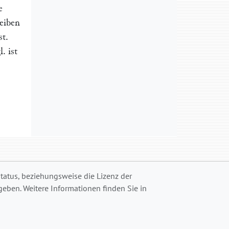
e
eiben
st.
. ist
status, beziehungsweise die Lizenz der
eben. Weitere Informationen finden Sie in