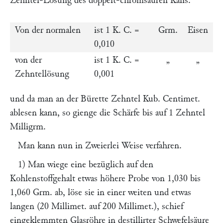
Zehntel-Lösung des doppelt-chromsauren Kalis.
Von der normalen
ist 1 K. C. =
Grm.
Eisen
0,010
von der
ist 1 K. C. =
„
„
Zehntellösung
0,001
und da man an der Bürette Zehntel Kub. Centimet.
ablesen kann, so gienge die Schärfe bis auf 1 Zehntel
Milligrm.
Man kann nun in Zweierlei Weise verfahren.
1) Man wiege eine bezüglich auf den
Kohlenstoffgehalt etwas höhere Probe von 1,030 bis
1,060 Grm. ab, löse sie in einer weiten und etwas
langen (20 Millimet. auf 200 Millimet.), schief
eingeklemmten Glasröhre in destillirter Schwefelsäure