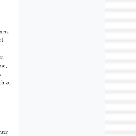
nnen.
el
er
äne,
n
ch zu
nter