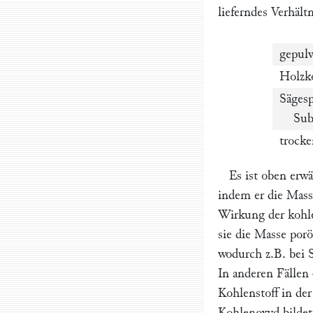
lieferndes Verhältn
gepulv
Holzk
Sägesp
Subs
trock
Es ist oben erw
indem er die Mas
Wirkung der kohle
sie die Masse por
wodurch z.B. bei S
In anderen Fällen
Kohlenstoff in der
Kohlenoxyd bildet