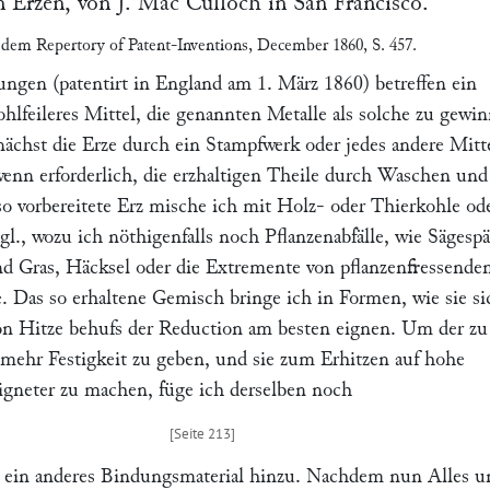
n Erzen, von
J. Mac Culloch
in
San Francisco
.
 dem
Repertory of Patent-Inventions
, December 1860, S. 457.
ungen (patentirt in England am
1. März 1860
) betreffen ein
hlfeileres Mittel, die genannten Metalle als solche zu gewi
nächst die Erze durch ein Stampfwerk oder jedes andere Mitt
wenn erforderlich, die erzhaltigen Theile durch Waschen und
 vorbereitete Erz mische ich mit Holz- oder Thierkohle od
gl., wozu ich nöthigenfalls noch Pflanzenabfälle, wie Sägesp
d Gras, Häcksel oder die Extremente von pflanzenfressende
. Das so erhaltene Gemisch bringe ich in Formen, wie sie si
n Hitze behufs der Reduction am besten eignen. Um der zu
ehr Festigkeit zu geben, und sie zum Erhitzen auf hohe
gneter zu machen, füge ich derselben noch
 ein anderes Bindungsmaterial hinzu. Nachdem nun Alles u