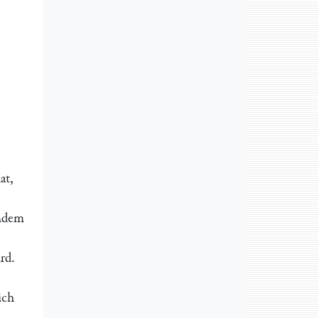
at,
indem
rd.
ich