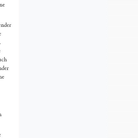
ine
ender
e
.
e
uch
nder
ne
n
e