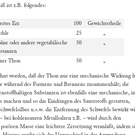
iß ist z.B. folgendes:
ertes Erz
100
Gewichtstheile
ohle
25
„
äne oder andere vegetabilische
50
„
tanzen
ener Thon
50
„
ähnt worden, daß der Thon nur eine mechanische Wirkung h
se während des Formens und Brennens zusammenhält; die
nstoffhaltigen Substanzen ist ebenfalls eine mechanische, 
ös machen und so das Eindringen des Sauerstoffs gestatten,
chwefelsilber u.s.w. die Entfernung des Schwefels bewirkt wi
 – bei kohlensauren Metallsalzen z.B. – wird durch den
 porösen Masse eine leichtere Zersetzung veranlaßt, indem s
. Hieraus ergibt sich der Unterschied in der Anwendung