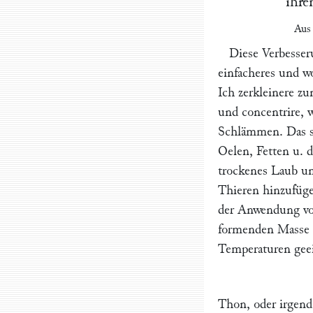
ihre
Aus
Diese Verbesser
einfacheres und wo
Ich zerkleinere zu
und concentrire, 
Schlämmen. Das so
Oelen, Fetten u. d
trockenes Laub un
Thieren hinzufüge
der Anwendung vo
formenden Masse m
Temperaturen geei
Thon, oder irgend