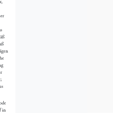
r,
ner
as
mäß
aß
wägen
che
ng
er
;
us
hode
 in