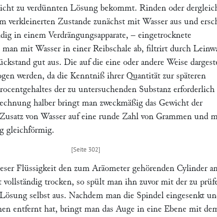
nicht zu verdünnten Lösung bekommt. Rinden oder dergleic
m verkleinerten Zustande zunächst mit Wasser aus und ersc
ändig in einem Verdrängungsapparate, – eingetrocknete
t man mit Wasser in einer Reibschale ab, filtrirt durch Lein
ckstand gut aus. Die auf die eine oder andere Weise dargeste
n werden, da die Kenntniß ihrer Quantität zur späteren
ocentgehaltes der zu untersuchenden Substanz erforderlich i
Rechnung halber bringt man zweckmäßig das Gewicht der
 Zusatz von Wasser auf eine runde Zahl von Grammen und m
g gleichförmig.
ieser Flüssigkeit den zum Aräometer gehörenden Cylinder an
 vollständig trocken, so spült man ihn zuvor mit der zu prü
 Lösung selbst aus. Nachdem man die Spindel eingesenkt u
hen entfernt hat, bringt man das Auge in eine Ebene mit de