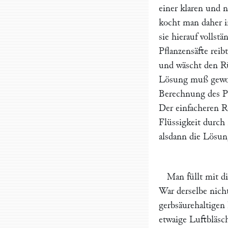
einer klaren und 
kocht man daher i
sie hierauf vollst
Pflanzensäfte reib
und wäscht den Rü
Lösung muß gewoge
Berechnung des Pr
Der einfacheren 
Flüssigkeit durch
alsdann die Lösun
Man füllt mit d
War derselbe nicht
gerbsäurehaltigen
etwaige Luftbläsc