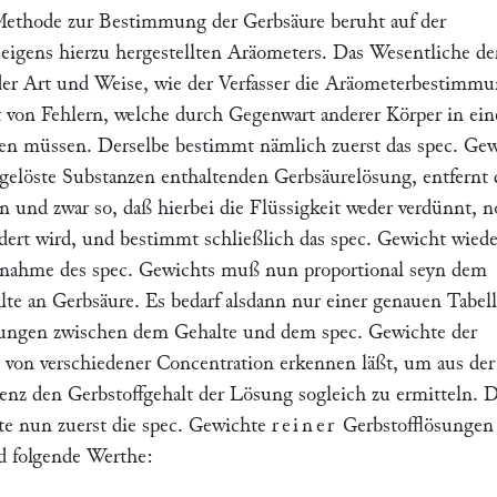
Methode zur Bestimmung der Gerbsäure beruht auf der
igens hierzu hergestellten Aräometers. Das Wesentliche de
der Art und Weise, wie der Verfasser die Aräometerbestimm
von Fehlern, welche durch Gegenwart anderer Körper in ein
en müssen. Derselbe bestimmt nämlich zuerst das spec. Ge
 gelöste Substanzen enthaltenden Gerbsäurelösung, entfernt
in und zwar so, daß hierbei die Flüssigkeit weder verdünnt, 
dert wird, und bestimmt schließlich das spec. Gewicht wiede
bnahme des spec. Gewichts muß nun proportional seyn dem
te an Gerbsäure. Es bedarf alsdann nur einer genauen Tabell
hungen zwischen dem Gehalte und dem spec. Gewichte der
 von verschiedener Concentration erkennen läßt, um aus der
enz den Gerbstoffgehalt der Lösung sogleich zu ermitteln. 
te nun zuerst die spec. Gewichte
reiner
Gerbstofflösungen 
nd folgende Werthe: