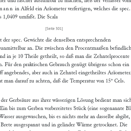
r und rascher ausführbar zu machen, ließ der Verfasser vo
mann
in Alfeld ein Aräometer verfertigen, welches die spec.
s 1,0409 umfaßt. Die Scala
att der spec. Gewichte die denselben entsprechenden
 unmittelbar an. Die zwischen den Procentmaaßen befindlic
d in je 10 Theile getheilt, so daß man die Zehntelprocente
nn. Für den praktischen Gebrauch genügt übrigens schon ein 
ff angebendes, aber auch in Zehntel eingetheiltes Aräometer
 man darauf zu achten, daß die Temperatur von 15° Cels.
der Gerbsäure aus ihrer wässerigen Lösung bedient man sic
 Ein bis zum Gerben vorbereitetes Stück (eine sogenannte B
Wasser ausgewaschen, bis es nichts mehr an dasselbe abgibt,
 Brete ausgespannt und in gelinder Wärme getrocknet. Die