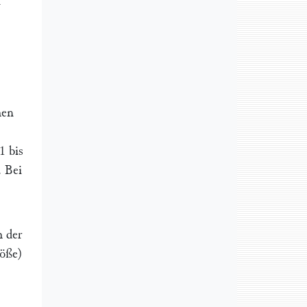
m
hen
1 bis
. Bei
h der
löße)