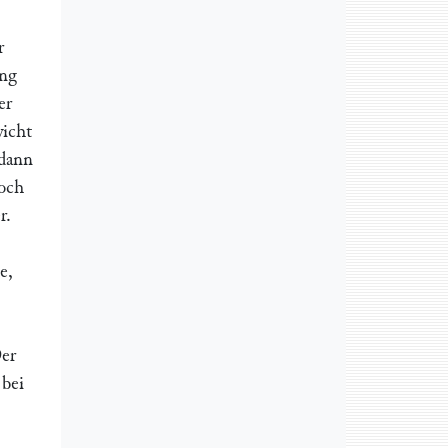
r
ung
er
wicht
 dann
noch
r.
e,
Der
bei