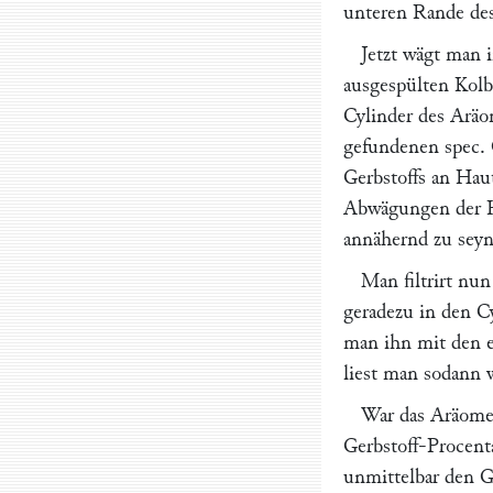
unteren Rande des
Jetzt wägt man 
ausgespülten Kolb
Cylinder des Aräo
gefundenen spec. 
Gerbstoffs an Haut
Abwägungen der Ha
annähernd zu seyn
Man filtrirt nu
geradezu in den Cy
man ihn mit den e
liest man sodann 
War das Aräomet
Gerbstoff-Procent
unmittelbar den G