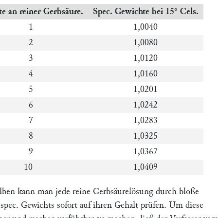
e an reiner Gerbsäure.
Spec. Gewichte bei 15° Cels.
1
1,0040
2
1,0080
3
1,0120
4
1,0160
5
1,0201
6
1,0242
7
1,0283
8
1,0325
9
1,0367
10
1,0409
lben kann man jede reine Gerbsäurelösung durch bloße
 spec. Gewichts sofort auf ihren Gehalt prüfen. Um diese