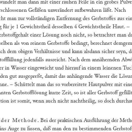
wandelt man dann mit einer rauhen Feile in ein grobes Pulve
erschlossenen Gefäßen unverändert aufbewahren läßt. Nach
ht man zur vollständigen Entfernung des Gerbstoffes aus ei
 für je 1 Gewichtstheil desselben 4 Gewichtstheile Haut. –
bstoffgehalt einer Lösung noch nicht, so betrachtet man d
selben als von reinem Gerbstoffe bedingt, berechnet demge
h dem obigen Verhältnisse und kann alsdann sicher seyn, d
stofffällung jedenfalls ausreicht. Nach dem annähernden Ab
er in Wasser eingeweicht und hierauf in einem leinenen Tu
den gut ausgepreßt, damit das anhängende Wasser die Lösu
nne. – Schüttelt man das so vorbereitete Hautpulver mit ein
nten Gerbstofflösung kurze Zeit, so ist aller Gerbstoff gefällt
stion ist somit, wenn auch nicht nachtheilig, so doch durcha
 der Methode
. Bei der praktischen Ausführung der Met
ins Auge zu fassen, daß man den zu bestimmenden Gerbstoff