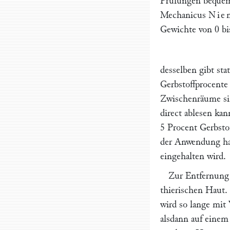
Prüfungen bequeme
Mechanicus
Nie
Gewichte von 0 bi
desselben gibt st
Gerbstoffprocente
Zwischenräume sin
direct ablesen ka
5 Procent Gerbsto
der Anwendung hat
eingehalten wird.
Zur Entfernung 
thierischen Haut.
wird so lange mit 
alsdann auf einem