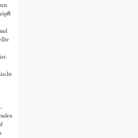
hen
höpft
wand
llte
st.
ischt
.
fenden
nd
m