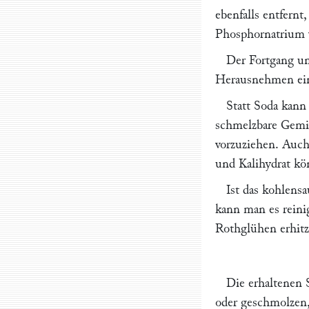
ebenfalls entfern
Phosphornatrium 
Der Fortgang un
Herausnehmen eine
Statt Soda kann
schmelzbare Gemis
vorzuziehen. Auc
und Kalihydrat kö
Ist das kohlens
kann man es reini
Rothglühen erhitz
Die erhaltenen 
oder geschmolzen