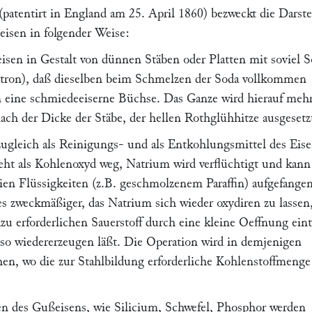
(patentirt in England am
25. April 1860
) bezweckt die Darst
eisen in folgender Weise:
sen in Gestalt von dünnen Stäben oder Platten mit soviel S
tron), daß dieselben beim Schmelzen der Soda vollkommen
n eine schmiedeeiserne Büchse. Das Ganze wird hierauf meh
ach der Dicke der Stäbe, der hellen Rothglühhitze ausgesetz
zugleich als Reinigungs- und als Entkohlungsmittel des Eise
eht als Kohlenoxyd weg, Natrium wird verflüchtigt und kann
eien Flüssigkeiten (z.B. geschmolzenem Paraffin) aufgefange
es zweckmäßiger, das Natrium sich wieder oxydiren zu lassen
u erforderlichen Sauerstoff durch eine kleine Oeffnung eint
 so wiedererzeugen läßt. Die Operation wird in demjenigen
en, wo die zur Stahlbildung erforderliche Kohlenstoffmeng
n des Gußeisens, wie Silicium, Schwefel, Phosphor werden