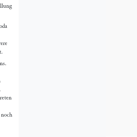
ellung
oda
rere
t.
ns.
n
,
reten
e noch