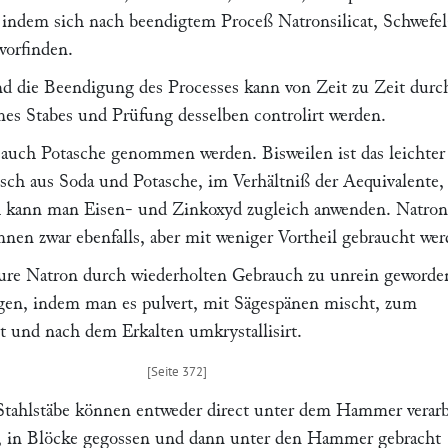
t, indem sich nach beendigtem Proceß Natronsilicat, Schwefe
vorfinden.
d die Beendigung des Processes kann von Zeit zu Zeit durc
s Stabes und Prüfung desselben controlirt werden.
 auch Potasche genommen werden. Bisweilen ist das leichter
ch aus Soda und Potasche, im Verhältniß der Aequivalente,
h kann man Eisen- und Zinkoxyd zugleich anwenden. Natron
nnen zwar ebenfalls, aber mit weniger Vortheil gebraucht wer
aure Natron durch wiederholten Gebrauch zu unrein geworde
gen, indem man es pulvert, mit Sägespänen mischt, zum
t und nach dem Erkalten umkrystallisirt.
Stahlstäbe können entweder direct unter dem Hammer verarb
, in Blöcke gegossen und dann unter den Hammer gebracht