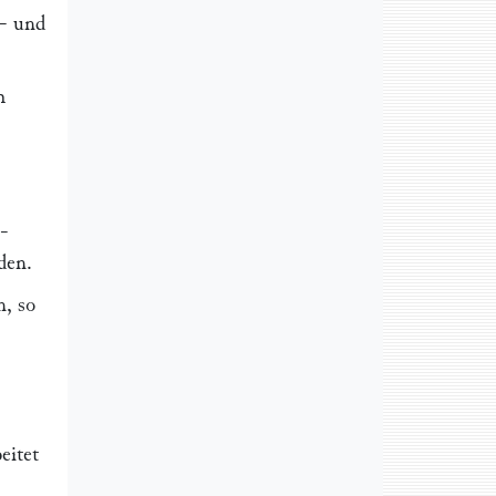
l- und
h
-
den.
n, so
eitet