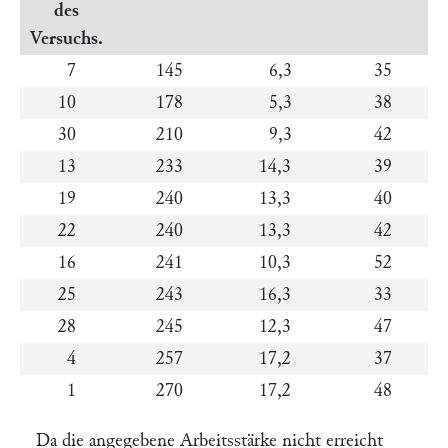
des
Versuchs.
7
145
6,3
35
10
178
5,3
38
30
210
9,3
42
13
233
14,3
39
19
240
13,3
40
22
240
13,3
42
16
241
10,3
52
25
243
16,3
33
28
245
12,3
47
4
257
17,2
37
1
270
17,2
48
Da die angegebene Arbeitsstärke nicht erreicht