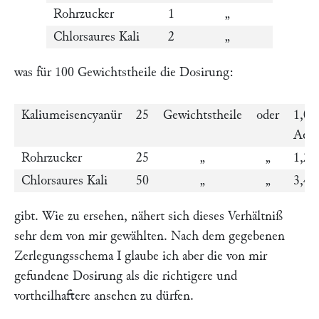
Rohrzucker
1
„
Chlorsaures Kali
2
„
was für 100 Gewichtstheile die Dosirung:
Kaliumeisencyanür
25
Gewichtstheile
oder
1,00
Aeq.
Rohrzucker
25
„
„
1,2
Chlorsaures Kali
50
„
„
3,4
gibt. Wie zu ersehen, nähert sich dieses Verhältniß
sehr dem von mir gewählten. Nach dem gegebenen
Zerlegungsschema I glaube ich aber die von mir
gefundene Dosirung als die richtigere und
vortheilhaftere ansehen zu dürfen.