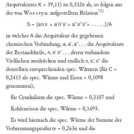
Aequivalentes
= 39,11) zu 0,3326 ab, so folgen aus
K
75)
der von
Woestyn
aufgestellten Relation
= (
+
+
+ . . . . .)/
S
ans
a
'
n
'
s'
a'
'
n'
'
s''
A
in welcher
das Aequivalent der gegebenen
A
chemischen Verbindung,
. . . die Aequivalente
a, a', a''
der Bestandtheile,
. . . deren vorhandene
n, n' n''
Vielfachen ausdrücken und endlich
die
s, s', s''
denselben entsprechenden spec. Wärmen (für
=
C
0,2415 als spec. Wärme und Eisen = 0,1098
genommen),
für Cyankalium die spec. Wärme = 0,3107 und
Kohleneisen die spec. Wärme = 0,1493.
Es wird hiernach die spec. Wärme der Summe der
Verbrennungsproducte = 0,2636 und die