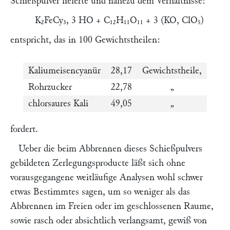
Schießpulver lieferte und nahezu dem Verhältnisse:
K₂FeCy₃, 3 HO + C₁₂H₁₁O₁₁ + 3 (KO, ClO₅)
entspricht, das in 100 Gewichtstheilen:
Kaliumeisencyanür
28,17
Gewichtstheile,
Rohrzucker
22,78
„
chlorsaures Kali
49,05
„
fordert.
Ueber die beim Abbrennen dieses Schießpulvers
gebildeten Zerlegungsproducte läßt sich ohne
vorausgegangene weitläufige Analysen wohl schwer
etwas Bestimmtes sagen, um so weniger als das
Abbrennen im Freien oder im geschlossenen Raume,
sowie rasch oder absichtlich verlangsamt, gewiß von