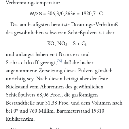
Verbrennungstemperatur:
/
506,3/0,2636 = 1920,7° C.
W
ΣS =
Das am häufigsten benutzte Dosirungs-Verhältniß
des gewöhnlichen schwarzen Schießpulvers ist aber
KO, NO₅ + S + C₃
und unlängst haben erst
Bunsen
und
76)
Schischkoff
gezeigt,
daß die bisher
angenommene Zersetzung dieses Pulvers gänzlich
unrichtig sey. Nach diesen beträgt aber der feste
Rückstand vom Abbrennen des gewöhnlichen
Schießpulvers 68,06 Proc., die gasförmigen
Bestandtheile nur 31,38 Proc. und dem Volumen nach
bei 0° und 760 Millim. Barometerstand 19310
Kubikcentim.