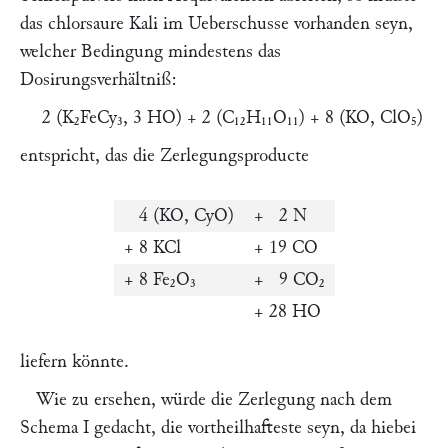
das chlorsaure Kali im Ueberschusse vorhanden seyn,
welcher Bedingung mindestens das
Dosirungsverhältniß:
2 (K₂FeCy₃, 3 HO) + 2 (C₁₂H₁₁O₁₁) + 8 (KO, ClO₅)
entspricht, das die Zerlegungsproducte
4 (KO, CyO)
+ 2 N
+ 8 KCl
+ 19 CO
+ 8 Fe₂O₃
+ 9 CO₂
+ 28 HO
liefern könnte.
Wie zu ersehen, würde die Zerlegung nach dem
Schema I gedacht, die vortheilhafteste seyn, da hiebei