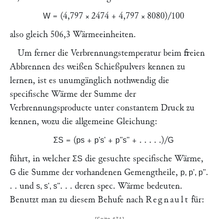
= (4,797 × 2474 + 4,797 × 8080)/100
W
also gleich 506,3 Wärmeeinheiten.
Um ferner die Verbrennungstemperatur beim freien
Abbrennen des weißen Schießpulvers kennen zu
lernen, ist es unumgänglich nothwendig die
specifische Wärme der Summe der
Verbrennungsproducte unter constantem Druck zu
kennen, wozu die allgemeine Gleichung:
= (
+
+
+ . . . . .)/
ΣS
ps
p's'
p''s''
G
führt, in welcher
die gesuchte specifische Wärme,
ΣS
die Summe der vorhandenen Gemengtheile,
.
G
p, p', p''
. . und
. . . deren spec. Wärme bedeuten.
s, s', s''
Benutzt man zu diesem Behufe nach
Regnault
für: