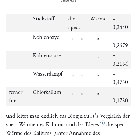
Stickstoff
die
Wärme
=
spec.
0,2440
Kohlenoxyd
„ „
„
=
0,2479
Kohlensäure
„ „
„
=
0,2164
Wasserdampf
„ „
„
=
0,4750
ferner
Chlorkalium
„ „
„
=
für
0,1730
und leitet man endlich aus
Regnault
's Vergleich der
74)
spec. Wärme des Kaliums und des Bleies
die spec.
Wärme des Kaliums (unter Annahme des