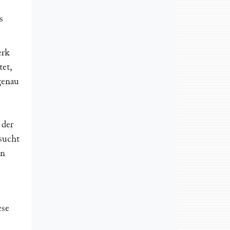
s
erk
tet,
genau
 der
sucht
en
ese