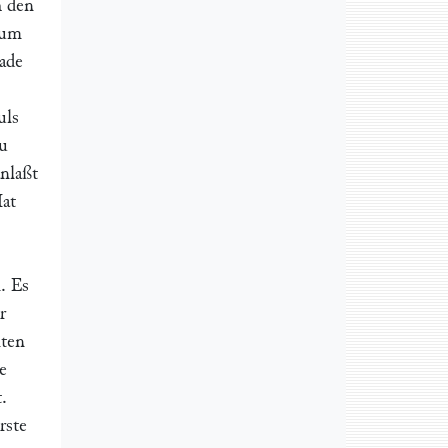
h den
cum
ade
uls
au
anlaßt
Hat
. Es
r
iten
e
.
rste