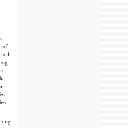
d
es
 auf
 auch
gung
ei
die
in
fen
den
htung