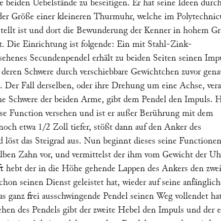
e beiden Uebelstände zu beseitigen. Er hat seine Ideen durc
der Größe einer kleineren Thurmuhr, welche im Polytechni
estellt ist und dort die Bewunderung der Kenner in hohem Gr
ht. Die Einrichtung ist folgende: Ein mit Stahl-Zink-
ehenes Secundenpendel erhält zu beiden Seiten seinen Imp
 deren Schwere durch verschiebbare Gewichtchen zuvor gen
t. Der Fall derselben, oder ihre Drehung um eine Achse, ver
he Schwere der beiden Arme, gibt dem Pendel den Impuls. 
ese Function versehen und ist er außer Berührung mit dem
r noch etwa 1/2 Zoll tiefer, stößt dann auf den Anker des
löst das Steigrad aus. Nun beginnt dieses seine Functionen
lben Zahn vor, und vermittelst der ihm vom Gewicht der Uh
ft hebt der in die Höhe gehende Lappen des Ankers den zwe
chon seinen Dienst geleistet hat, wieder auf seine anfänglich
s ganz frei ausschwingende Pendel seinen Weg vollendet hat
en des Pendels gibt der zweite Hebel den Impuls und der e