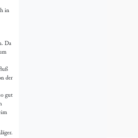
h in
n. Da
mum
fluß
on der
so gut
h
beim
läger
.