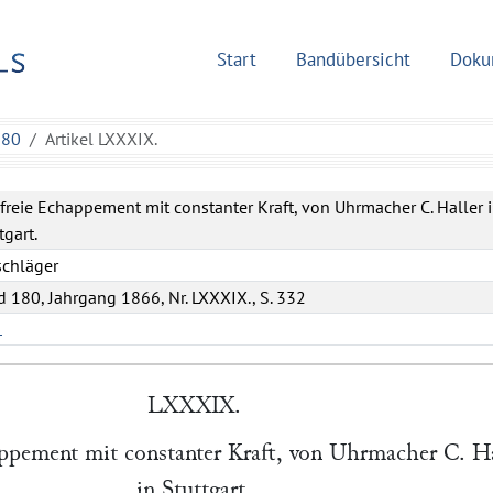
Start
Bandübersicht
Doku
180
Artikel LXXXIX.
freie Echappement mit constanter Kraft, von Uhrmacher C. Haller 
tgart.
schläger
 180, Jahrgang 1866, Nr. LXXXIX., S. 332
L
LXXXIX.
appement mit constanter Kraft, von Uhrmacher
C. Ha
in
Stuttgart
.