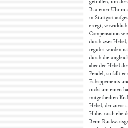
getroffen, um dies
Bau einer Uhr in 
in Stuttgart aufg
erregt, verwirklic
Compensation vers
durch zwei Hebel,
regulirt worden is
durch die ungleic
aber der Hebel di
Pendel, so fällt e
Echappements und 
rückt um einen ha
mitgetheilten Kra
Hebel, der zuvor s
Höhe, noch ehe da
Beim Rückwärtsgeh