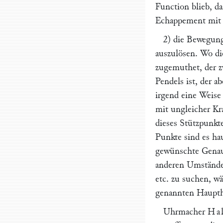
Function blieb, da
Echappement mit c
2) die Bewegung
auszulösen. Wo di
zugemuthet, der z
Pendels ist, der a
irgend eine Weise
mit ungleicher Kra
dieses Stützpunkte
Punkte sind es ha
gewünschte Genaui
anderen Umständen
etc. zu suchen, w
genannten Haupthi
Uhrmacher
Hal