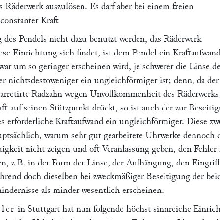
s Räderwerk auszulösen. Es darf aber bei einem freien
onstanter Kraft
 des Pendels nicht dazu benutzt werden, das Räderwerk
ese Einrichtung sich findet, ist dem Pendel ein Kraftaufwan
war um so geringer erscheinen wird, je schwerer die Linse d
ber nichtsdestoweniger ein ungleichförmiger ist; denn, da der
 arretirte Radzahn wegen Unvollkommenheit des Räderwerks
ft auf seinen Stützpunkt drückt, so ist auch der zur Beseiti
s erforderliche Kraftaufwand ein ungleichförmiger. Diese zw
uptsächlich, warum sehr gut gearbeitete Uhrwerke dennoch 
gkeit nicht zeigen und oft Veranlassung geben, den Fehler 
, z.B. in der Form der Linse, der Aufhängung, den Eingrif
ährend doch dieselben bei zweckmäßiger Beseitigung der bei
ndernisse als minder wesentlich erscheinen.
ler
in Stuttgart hat nun folgende höchst sinnreiche Einric