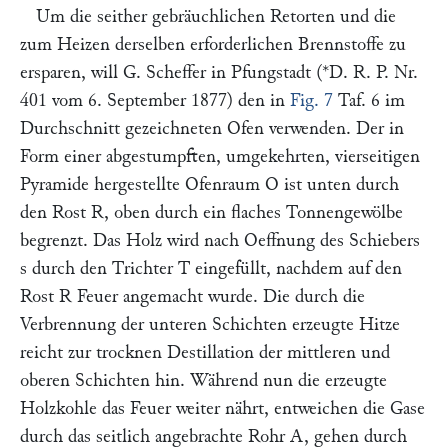
Um die seither gebräuchlichen Retorten und die
zum Heizen derselben erforderlichen Brennstoffe zu
ersparen, will
G. Scheffer
in
Pfungstadt
(*D. R. P. Nr.
401 vom 6. September 1877) den in
Fig. 7
Taf. 6 im
Durchschnitt gezeichneten Ofen verwenden. Der in
Form einer abgestumpften, umgekehrten, vierseitigen
Pyramide hergestellte Ofenraum
O
ist unten durch
den Rost
R,
oben durch ein flaches Tonnengewölbe
begrenzt. Das Holz wird nach Oeffnung des Schiebers
s
durch den Trichter
T
eingefüllt, nachdem auf den
Rost
R
Feuer angemacht wurde. Die durch die
Verbrennung der unteren Schichten erzeugte Hitze
reicht zur trocknen Destillation der mittleren und
oberen Schichten hin. Während nun die erzeugte
Holzkohle das Feuer weiter nährt, entweichen die Gase
durch das seitlich angebrachte Rohr
A,
gehen durch