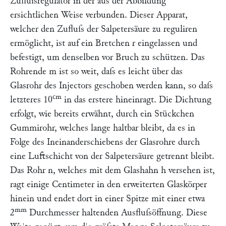
Zufluſsregulator in der aus der Abbildung
ersichtlichen Weise verbunden. Dieser Apparat,
welcher den Zufluſs der Salpetersäure zu reguliren
ermöglicht, ist auf ein Bretchen
r
eingelassen und
befestigt, um denselben vor Bruch zu schützen. Das
Rohrende
m
ist so weit, daſs es leicht über das
Glasrohr des Injectors geschoben werden kann, so daſs
cm
letzteres 10
in das erstere hineinragt. Die Dichtung
erfolgt, wie bereits erwähnt, durch ein Stückchen
Gummirohr, welches lange haltbar bleibt, da es in
Folge des Ineinanderschiebens der Glasrohre durch
eine Luftschicht von der Salpetersäure getrennt bleibt.
Das Rohr
n
, welches mit dem Glashahn
h
versehen ist,
ragt einige Centimeter in den erweiterten Glaskörper
hinein und endet dort in einer Spitze mit einer etwa
mm
2
Durchmesser haltenden Ausfluſsöffnung. Diese