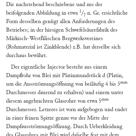
Die nachstehend beschriebene und aus der
1
beifolgenden Abbildung in etwa
/
n. Gr. ersichtliche
7
Form desselben genügt allen Anforderungen des
Betriebes; in der hiesigen Schwefelsäurefabrik des
Märkisch-Westfälischen Bergwerksvereines
(Rohmaterial ist Zinkblende) z.B. hat derselbe sich
durchaus bewährt.
Der eigentliche Injector besteht aus einem
Dampfrohr von Blei mit Platinmundstück
d
(Platin,
mm
um die Ausströmungsöffnung von beiläufig 4 bis 5
Durchmesser dauernd zu erhalten) und einem unter
mm
diesem angebrachten Glasrohre von etwa 5
Durchmesser. Letzeres ist vorn aufgebogen und endet
in einer feinen Spitze genau vor der Mitte der
Dampfausströmungsöffnung. Durch Ueberkleidung
des Glasrohres mit Blei wird daſselbe fest mit dem