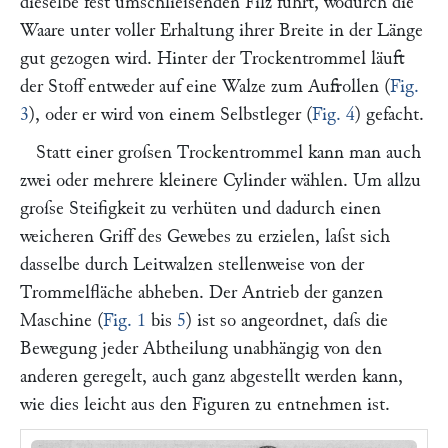
dieselbe fest umschlieſsenden Filz führt, wodurch die
Waare unter voller Erhaltung ihrer Breite in der Länge
gut gezogen wird. Hinter der Trockentrommel läuft
der Stoff entweder auf eine Walze zum Aufrollen (
Fig.
3
), oder er wird von einem Selbstleger (
Fig. 4
) gefacht.
Statt einer groſsen Trockentrommel kann man auch
zwei oder mehrere kleinere Cylinder wählen. Um allzu
groſse Steifigkeit zu verhüten und dadurch einen
weicheren Griff des Gewebes zu erzielen, laſst sich
dasselbe durch Leitwalzen stellenweise von der
Trommelfläche abheben. Der Antrieb der ganzen
Maschine (
Fig. 1
bis
5
) ist so angeordnet, daſs die
Bewegung jeder Abtheilung unabhängig von den
anderen geregelt, auch ganz abgestellt werden kann,
wie dies leicht aus den Figuren zu entnehmen ist.