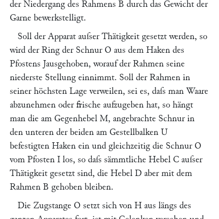
der Niedergang des Rahmens
B
durch das Gewicht der
Garne bewerkstelligt.
Soll der Apparat auſser Thätigkeit gesetzt werden, so
wird der Ring der Schnur
O
aus dem Haken des
Pfostens Jausgehoben, worauf der Rahmen seine
niederste Stellung einnimmt. Soll der Rahmen in
seiner höchsten Lage verweilen, sei es, daſs man Waare
abzunehmen oder frische aufzugeben hat, so hängt
man die am Gegenhebel
M
, angebrachte Schnur in
den unteren der beiden am Gestellbalken
U
befestigten Haken ein und gleichzeitig die Schnur
O
vom Pfosten
I
los, so daſs sämmtliche Hebel
C
auſser
Thätigkeit gesetzt sind, die Hebel
D
aber mit dem
Rahmen
B
gehoben bleiben.
Die Zugstange
O
setzt sich von
H
aus längs des