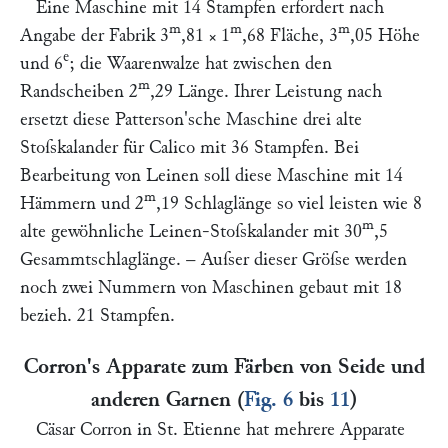
Eine Maschine mit 14 Stampfen erfordert nach
m
m
m
Angabe der Fabrik 3
,81 × 1
,68 Fläche, 3
,05 Höhe
e
und 6
; die Waarenwalze hat zwischen den
m
Randscheiben 2
,29 Länge. Ihrer Leistung nach
ersetzt diese
Patterson'
sche Maschine drei alte
Stoſskalander für Calico mit 36 Stampfen. Bei
Bearbeitung von Leinen soll diese Maschine mit 14
m
Hämmern und 2
,19 Schlaglänge so viel leisten wie 8
m
alte gewöhnliche Leinen-Stoſskalander mit 30
,5
Gesammtschlaglänge. – Auſser dieser Gröſse werden
noch zwei Nummern von Maschinen gebaut mit 18
bezieh. 21 Stampfen.
Corron's Apparate zum Färben von Seide und
anderen Garnen (
Fig. 6
bis
11
)
Cäsar Corron
in St. Etienne hat mehrere Apparate