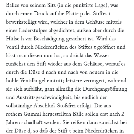
Balles von seinem Sitz (in die punktirte Lage), was
durch einen Druck auf die Platte
p
des Stiftes
t
bewerkstelligt wird, welcher in dem Gehäuse mittels
eines Lederstulpes abgedichtet, auſsen aber durch die
Hülse
h
vor Beschädigung gesichert ist. Wird das
Ventil durch Niederdrücken des Stiftes
t
geöffnet und
lässt man diesen nun los, so drückt das Wasser
zunächst den Stift wieder aus dem Gehäuse, worauf es
durch die Düse
d
nach und nach von neuem in die
hohle Ventilkugel eintritt; letztere verringert, während
sie sich aufbläht, ganz allmälig die Durchgangsöffnung
und Austrittsgeschwindigkeit, bis endlich der
vollständige Abschluſs Stoſsfrei erfolgt. Die aus
rothem Gummi hergestellten Bälle sollen erst nach 2
Jahren schadhaft werden. Sie reiſsen dann zunächst bei
der Düse
d
, so daſs der Stift
t
beim Niederdrücken in