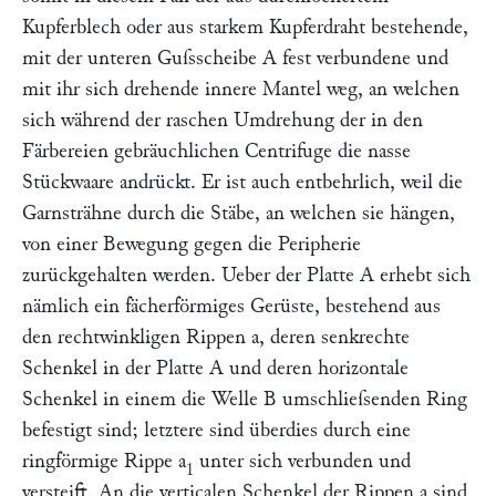
Kupferblech oder aus starkem Kupferdraht bestehende,
mit der unteren Guſsscheibe
A
fest verbundene und
mit ihr sich drehende innere Mantel weg, an welchen
sich während der raschen Umdrehung der in den
Färbereien gebräuchlichen Centrifuge die nasse
Stückwaare andrückt. Er ist auch entbehrlich, weil die
Garnsträhne durch die Stäbe, an welchen sie hängen,
von einer Bewegung gegen die Peripherie
zurückgehalten werden. Ueber der Platte
A
erhebt sich
nämlich ein fächerförmiges Gerüste, bestehend aus
den rechtwinkligen Rippen
a
, deren senkrechte
Schenkel in der Platte
A
und deren horizontale
Schenkel in einem die Welle
B
umschlieſsenden Ring
befestigt sind; letztere sind überdies durch eine
ringförmige Rippe
a
unter sich verbunden und
1
versteift. An die verticalen Schenkel der Rippen
a
sind