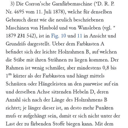
3) Die
Corron'
sche
Garnfärbemaschine
(*D. R. P.
Nr. 4695 vom 11. Juli 1878), welche für denselben
Gebrauch dient wie die neulich beschriebenen
Maschinen von
Haubold
und von
Wansleben
(vgl. *
1879
231
542
), ist in
Fig. 10
und
11
in Ansicht und
Grundriſs dargestellt. Ueber dem Farbkasten
A
befindet sich der leichte Holzrahmen
B
, auf welchen
die Stäbe mit ihren Strähnen zu liegen kommen. Der
Rahmen ist wenig schmäler, aber mindestens 0,8 bis
m
1
kürzer als der Farbkasten und hängt mittels
Schnüren oder Hängeleisten an den paarweise auf ein
und derselben Achse sitzenden Hebeln
D
, deren
Anzahl sich nach der Länge des Holzrahmens
B
richtet; je länger dieser ist, an desto mehr Punkten
muſs er aufgehängt sein, damit er sich nicht unter der
Last der zu färbenden Stoffe biegen kann. Mit dem