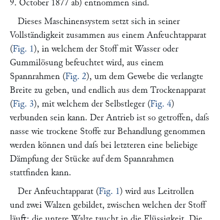
9. October 1877 ab) entnommen sind.
Dieses Maschinensystem setzt sich in seiner
Vollständigkeit zusammen aus einem Anfeuchtapparat
(
Fig. 1
), in welchem der Stoff mit Wasser oder
Gummilösung befeuchtet wird, aus einem
Spannrahmen (
Fig. 2
), um dem Gewebe die verlangte
Breite zu geben, und endlich aus dem Trockenapparat
(
Fig. 3
), mit welchem der Selbstleger (
Fig. 4
)
verbunden sein kann. Der Antrieb ist so getroffen, daſs
nasse wie trockene Stoffe zur Behandlung genommen
werden können und daſs bei letzteren eine beliebige
Dämpfung der Stücke auf dem Spannrahmen
stattfinden kann.
Der Anfeuchtapparat (
Fig. 1
) wird aus Leitrollen
und zwei Walzen gebildet, zwischen welchen der Stoff
läuft; die untere Walze taucht in die Flüssigkeit. Die