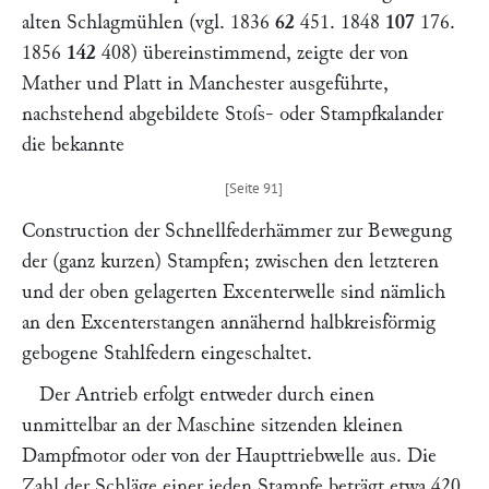
alten Schlagmühlen (vgl. 1836
62
451
. 1848
107
176
.
1856
142
408
) übereinstimmend, zeigte der von
Mather und Platt
in Manchester ausgeführte,
nachstehend abgebildete Stoſs- oder Stampfkalander
die bekannte
Construction der Schnellfederhämmer zur Bewegung
der (ganz kurzen) Stampfen; zwischen den letzteren
und der oben gelagerten Excenterwelle sind nämlich
an den Excenterstangen annähernd halbkreisförmig
gebogene Stahlfedern eingeschaltet.
Der Antrieb erfolgt entweder durch einen
unmittelbar an der Maschine sitzenden kleinen
Dampfmotor oder von der Haupttriebwelle aus. Die
Zahl der Schläge einer jeden Stampfe beträgt etwa 420