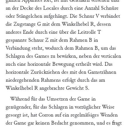
ganzen Apparates fort, ist mit Gelenken versehen und
an der Decke des Locales durch eine Anzahl Schnüre
oder Stängelchen aufgehängt. Die Schnur
V
verbindet
die Zugstange
G
mit dem Winkelhebel
R
, dessen
anderes Ende durch eine über die Leitrolle
T
gespannte Schnur
Z
mit dem Rahmen
B
in
Verbindung steht, wodurch dem Rahmen
B
, um das
Schlagen des Garnes zu bewirken, neben der verticalen
auch eine horizontale Bewegung ertheilt wird. Das
horizontale Zurückziehen des mit den Garnsträhnen
niedergehenden Rahmens erfolgt durch das am
Winkelhebel
R
angebrachte Gewicht
S
.
Während für das Umsetzen der Garne in
genügender, für das Schlagen in vorzüglicher Weise
gesorgt ist, hat
Corron
auf ein regelmäſsiges Wenden
der Garne gar keinen Bedacht genommen, und es fragt