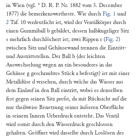
in Wien (vgl. * D. R. P. Nr. 1882 vom 5. December
1877) die bemerkenswertheste. Wie durch
Fig. 1
und
2
Taf. 10 verdeutlicht ist, wird der Ventilkörper durch
einen Gummiball
b
gebildet, dessen halbkugeliger Sitz
s
mehrfach durchlöchert ist; zwei Rippen
r
(
Fig. 2
)
zwischen Sitz und Gehäusewand trennen die Eintritt-
und Austrittstellen. Der Ball
b
(der leichten
Auswechselung wegen an ein besonderes in das
Gehäuse
g
geschraubtes Stück
a
befestigt) ist mit einer
Metalldüse
d
versehen, durch welche das Wasser aus
dem Einlauf in den Ball eintritt, wobei es denselben
fest gegen seinen Sitz preſst, da mit Rücksicht auf die
nur theilweise Benetzung seiner äuſseren Oberfläche
in seinem Innern Ueberdruck entsteht. Das Ventil
wird somit durch den Wasserdruck geschlossen
gehalten. Geöffnet wird dasselbe durch Loslösen des