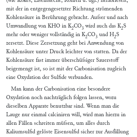
(wie Kokes, Eisenbleche, Röhren u. dgl.) herabrieselt,
mit der in entgegengesetzter Richtung strömenden
Kohlensäure in Berührung gebracht. Auſser und nach
Umwandlung von KHO in K
CO
wird auch das K
S
2
3
2
mehr oder weniger vollständig in K
CO
und H
S
2
3
2
zersetzt. Diese Zersetzung geht bei Anwendung von
Kohlensäure unter Druck leichter von statten. Da der
Kohlensäure fast immer überschüſsiger Sauerstoff
beigemengt ist, so ist mit der Carbonisation zugleich
eine Oxydation der Sulfide verbunden.
Man kann der Carbonisation eine besondere
Oxydation noch nachträglich folgen lassen, wozu
dieselben Apparate benutzbar sind. Wenn man die
Lauge nur einmal calciniren will, wird man hierzu in
allen Fällen schreiten müſsen, um alles durch
Kaliumsulfid gelöste Eisensulfid sicher zur Ausfällung