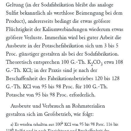
Geltung (in der Sodafabrikation bleibt das analoge
Sulfat bekanntlich als werthlose Beimengung bei dem
Product), andererseits bedingt die etwas gröſsere
Flüchtigkeit der Kaliumverbindungen wiederum etwas
gröſsere Verluste. Immerhin wird bei guter Arbeit die
Ausbeute in der Potaschefabrikation sich um 3 bis 5
Proc. günstiger gestalten als bei der Sodafabrikation.
Theoretisch entsprechen 100 G.-Th. K
CO
etwa 108
2
3
G.-Th. KCl; in der Praxis sind je nach der
Beschaffenheit des Fabrikationsbetriebes 120 bis 128
G.-Th. KCl von 95 bis 98 Proc. für 100 G.-Th.
Potasche von 95 bis 98 Proc. erforderlich.
Ausbeute und Verbrauch an Rohmaterialien
gestalten sich im Groſsbetrieb, wie folgt:
k
a) Es werden erhalten aus 100
KCl von 95 bis 98 Proc. 116 bis
k
118
Sulfat und je nach Einrichtung und Beschaffenheit der