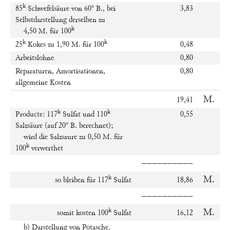
k
85
Schwefelsäure von 60° B., bei
3,83
Selbstdarstellung derselben zu
k
4,50 M. für 100
k
k
25
Kokes zu 1,90 M. für 100
0,48
Arbeitslohne
0,80
Reparaturen, Amortisationen,
0,80
allgemeine Kosten
M.
19,41
k
k
Producte: 117
Sulfat und 110
0,55
Salzsäure (auf 20° B. berechnet);
wird die Salzsaure zu 0,50 M. für
k
100
verwerthet
––––––––––
k
M.
so bleiben für 117
Sulfat
18,86
––––––––––
k
M.
somit kosten 100
Sulfat
16,12
b)
Darstellung von Potasche.