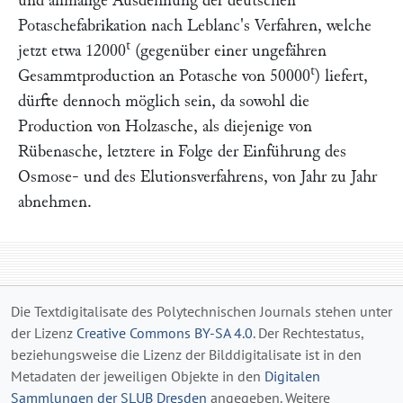
und allmälige Ausdehnung der deutschen
Potaschefabrikation nach
Leblanc'
s Verfahren, welche
t
jetzt etwa 12000
(gegenüber einer ungefähren
t
Gesammtproduction an Potasche von 50000
) liefert,
dürfte dennoch möglich sein, da sowohl die
Production von Holzasche, als diejenige von
Rübenasche, letztere in Folge der Einführung des
Osmose- und des Elutionsverfahrens, von Jahr zu Jahr
abnehmen.
Die Textdigitalisate des Polytechnischen Journals stehen unter
der Lizenz
Creative Commons BY-SA 4.0
. Der Rechtestatus,
beziehungsweise die Lizenz der Bilddigitalisate ist in den
Metadaten der jeweiligen Objekte in den
Digitalen
Sammlungen der SLUB Dresden
angegeben. Weitere