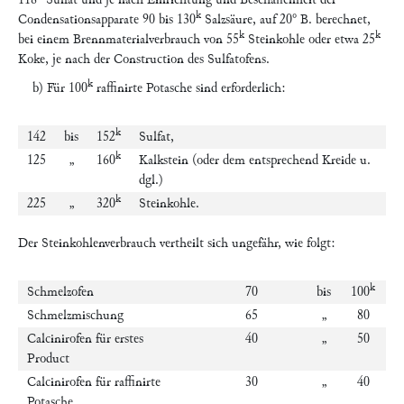
k
Condensationsapparate 90 bis 130
Salzsäure, auf 20° B. berechnet,
k
k
bei einem Brennmaterialverbrauch von 55
Steinkohle oder etwa 25
Koke, je nach der Construction des Sulfatofens.
k
b) Für 100
raffinirte Potasche sind erforderlich:
k
142
bis
152
Sulfat,
k
125
„
160
Kalkstein (oder dem entsprechend Kreide u.
dgl.)
k
225
„
320
Steinkohle.
Der Steinkohlenverbrauch vertheilt sich ungefähr, wie folgt:
k
Schmelzofen
70
bis
100
Schmelzmischung
65
„
80
Calcinirofen für erstes
40
„
50
Product
Calcinirofen für raffinirte
30
„
40
Potasche