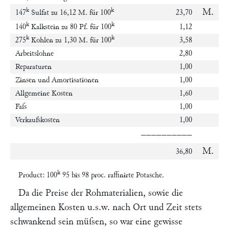
k
k
M.
147
Sulfat zu 16,12 M. für 100
23,70
k
k
140
Kalkstein zu 80 Pf. für 100
1,12
k
k
275
Kohlen zu 1,30 M. für 100
3,58
Arbeitslohne
2,80
Reparaturen
1,00
Zinsen und Amortisationen
1,00
Allgemeine Kosten
1,60
Faſs
1,00
Verkaufskosten
1,00
––––––––––
M.
36,80
k
Product: 100
95 bis 98 proc. raffinirte Potasche.
Da die Preise der Rohmaterialien, sowie die
allgemeinen Kosten u.s.w. nach Ort und Zeit stets
schwankend sein müſsen, so war eine gewisse