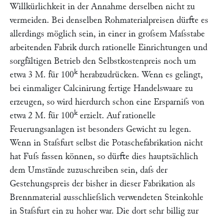
Willkürlichkeit in der Annahme derselben nicht zu
vermeiden. Bei denselben Rohmaterialpreisen dürfte es
allerdings möglich sein, in einer in groſsem Maſsstabe
arbeitenden Fabrik durch rationelle Einrichtungen und
sorgfältigen Betrieb den Selbstkostenpreis noch um
k
etwa 3 M. für 100
herabzudrücken. Wenn es gelingt,
bei einmaliger Calcinirung fertige Handelswaare zu
erzeugen, so wird hierdurch schon eine Ersparniſs von
k
etwa 2 M. für 100
erzielt. Auf rationelle
Feuerungsanlagen ist besonders Gewicht zu legen.
Wenn in Staſsfurt selbst die Potaschefabrikation nicht
hat Fuſs fassen können, so dürfte dies hauptsächlich
dem Umstände zuzuschreiben sein, daſs der
Gestehungspreis der bisher in dieser Fabrikation als
Brennmaterial ausschlieſslich verwendeten Steinkohle
in Staſsfurt ein zu hoher war. Die dort sehr billig zur