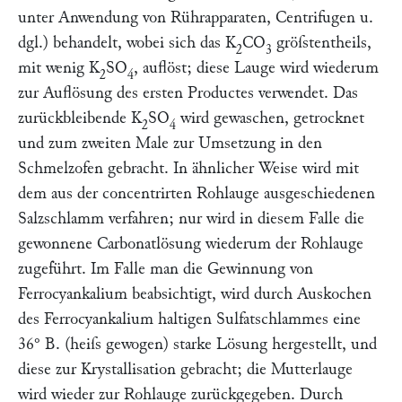
unter Anwendung von Rührapparaten, Centrifugen u.
dgl.) behandelt, wobei sich das K
CO
gröſstentheils,
2
3
mit wenig K
SO
, auflöst; diese Lauge wird wiederum
2
4
zur Auflösung des ersten Productes verwendet. Das
zurückbleibende K
SO
wird gewaschen, getrocknet
2
4
und zum zweiten Male zur Umsetzung in den
Schmelzofen gebracht. In ähnlicher Weise wird mit
dem aus der concentrirten Rohlauge ausgeschiedenen
Salzschlamm verfahren; nur wird in diesem Falle die
gewonnene Carbonatlösung wiederum der Rohlauge
zugeführt. Im Falle man die Gewinnung von
Ferrocyankalium beabsichtigt, wird durch Auskochen
des Ferrocyankalium haltigen Sulfatschlammes eine
36° B. (heiſs gewogen) starke Lösung hergestellt, und
diese zur Krystallisation gebracht; die Mutterlauge
wird wieder zur Rohlauge zurückgegeben. Durch