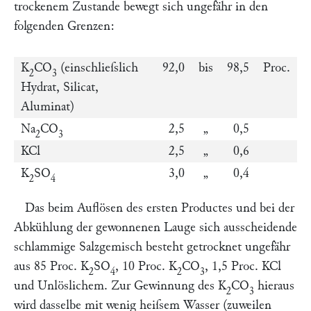
trockenem Zustande bewegt sich ungefähr in den
folgenden Grenzen:
K
CO
(einschlieſslich
92,0
bis
98,5
Proc.
2
3
Hydrat, Silicat,
Aluminat)
Na
CO
2,5
„
0,5
2
3
KCl
2,5
„
0,6
K
SO
3,0
„
0,4
2
4
Das beim Auflösen des ersten Productes und bei der
Abkühlung der gewonnenen Lauge sich ausscheidende
schlammige Salzgemisch besteht getrocknet ungefähr
aus 85 Proc. K
SO
, 10 Proc. K
CO
, 1,5 Proc. KCl
2
4
2
3
und Unlöslichem. Zur Gewinnung des K
CO
hieraus
2
3
wird dasselbe mit wenig heiſsem Wasser (zuweilen