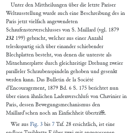
Unter den Mittheilungen über die letzte Pariser
Weltausstellung wurde auch eine Beschreibung des in
Paris jetzt vielfach angewendeten
Schaufensterverschlusses von
S. Maillard
(vgl. 1879
232
199
) gebracht, welcher aus einer Anzahl
teleskopartig sich über einander schiebender
Blechplatten besteht, von denen die unterste als
Mitnehmerplatte durch gleichzeitige Drehung zweier
paralleler Schraubenspindeln gehoben und gesenkt
werden kann. Das
Bulletin de la Société
d'Encouragement
,
1879 Bd. 6 S. 175
berichtet nun
über einen ähnlichen Ladenverschluſs von
Chavinier
in
Paris, dessen Bewegungsmechanismus den
Maillard'
schen noch an Einfachheit übertrifft.
Wie aus
Fig. 3
bis
7
Taf. 28 ersichtlich, ist eine
endlose Treibkette
E
über zwei mit angegossenen