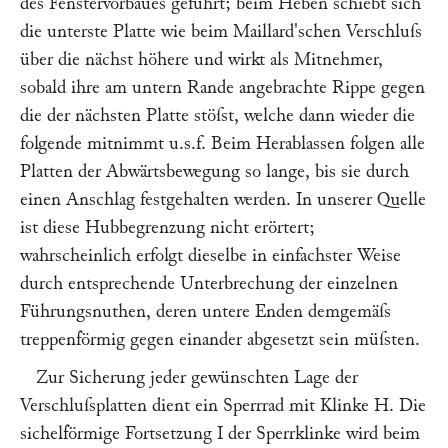
des Fenstervorbaues geführt; beim Heben schiebt sich
die unterste Platte wie beim
Maillard'
schen Verschluſs
über die nächst höhere und wirkt als Mitnehmer,
sobald ihre am untern Rande angebrachte Rippe gegen
die der nächsten Platte stöſst, welche dann wieder die
folgende mitnimmt u.s.f. Beim Herablassen folgen alle
Platten der Abwärtsbewegung so lange, bis sie durch
einen Anschlag festgehalten werden. In unserer Quelle
ist diese Hubbegrenzung nicht erörtert;
wahrscheinlich erfolgt dieselbe in einfachster Weise
durch entsprechende Unterbrechung der einzelnen
Führungsnuthen, deren untere Enden demgemäſs
treppenförmig gegen einander abgesetzt sein müſsten.
Zur Sicherung jeder gewünschten Lage der
Verschluſsplatten dient ein Sperrrad mit Klinke
H.
Die
sichelförmige Fortsetzung
I
der Sperrklinke wird beim