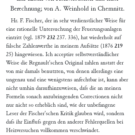
Berechnung; von
A. Weinhold
in
Chemnitz
.
Hr.
F. Fischer
, der in sehr verdienstlicher Weise für
eine rationelle Untersuchung der Feuerungsanlagen
eintritt (vgl. 1879
232
237
. 336), hat wiederholt auf
falsche Zahlenwerthe in meinem Aufsätze (1876
219
25
) hingewiesen. Ich acceptire selbstverständlicher
Weise die
Regnault'
schen Original zahlen anstatt der
von mir damals benutzten, von denen allerdings eine
ungenau und eine wenigstens anfechtbar ist, kann aber
nicht umhin daraufhinzuweisen, daſs die an meinen
Formeln sonach anzubringenden Correctionen nicht
nur nicht so erheblich sind, wie der unbefangene
Leser der
Fischer'
schen Kritik glauben wird, sondern
daſs ihr Einfluſs gegen den anderer Fehlerquellen bei
Heizversuchen vollkommen verschwindet.