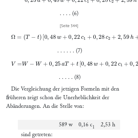
. . . . (6)
[
0
,
48
w
+
0
,
22
c
1
+
0
,
28
c
2
+
2
Ω
,
59
=
(
T
h
+
−
0
t
)
,
22
o
+
n
(
8
,
28
h
+
2
,
76
c
1
+
1
,
. . . . . . (7)
V
=
\frakfamily
W
−
W
+
0
,
25
a
T
+
t
[
0
,
48
w
+
0
,
22
c
1
+
0
,
28
c
2
+
. . . . . (8)
Die Vergleichung der jetzigen Formeln mit den
früheren zeigt schon die Unerheblichkeit der
Abänderungen. An die Stelle von:
589
w
0,16
c
2,53
h
1
sind getreten: