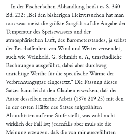
In der
Fischer'
schen Abhandlung heiſst es S. 340
Bd. 232:
„Bei den bisherigen Heizversuchen hat man
nun zwar meist die gröſste Sorgfalt auf die Angabe der
Temperatur des Speisewassers und der
atmosphärischen Luft, des Barometerstandes, ja selbst
der Beschaffenheit von Wind und Wetter verwendet,
auch wie
Weinhold, G. Schmidt
u. A, umständliche
Rechnungen ausgeführt, dabei aber durchweg
unrichtige Werthe für die specifische Wärme der
Verbrennungsgase eingesetzt.“
Die Fassung dieses
Satzes kann leicht den Glauben erwecken, daſs der
Autor desselben meine Arbeit (1876
219
25
) mit den
in der ersten Hälfte des Satzes aufgezählten
Absurditäten auf eine Stufe stellt, was wohl nicht
wirklich der Fall ist; jedenfalls aber muls sie die
Meinung erzeugen, daſs die von mir ausgeführten