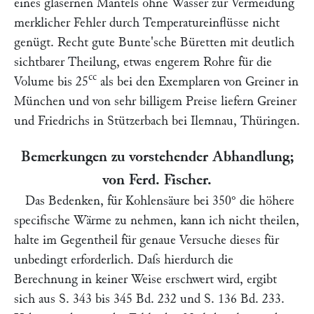
eines gläsernen Mantels ohne Wasser zur Vermeidung
merklicher Fehler durch Temperatureinflüsse nicht
genügt. Recht gute
Bunte'
sche Büretten mit deutlich
sichtbarer Theilung, etwas engerem Rohre für die
cc
Volume bis 25
als bei den Exemplaren von
Greiner
in
München und von sehr billigem Preise liefern
Greiner
und Friedrichs
in Stützerbach bei Ilemnau, Thüringen.
Bemerkungen zu vorstehender Abhandlung;
von Ferd. Fischer.
Das Bedenken, für Kohlensäure bei 350° die höhere
specifische Wärme zu nehmen, kann ich nicht theilen,
halte im Gegentheil für
genaue
Versuche dieses für
unbedingt erforderlich. Daſs hierdurch die
Berechnung in keiner Weise erschwert wird, ergibt
sich aus S. 343 bis 345 Bd. 232 und S. 136 Bd. 233.