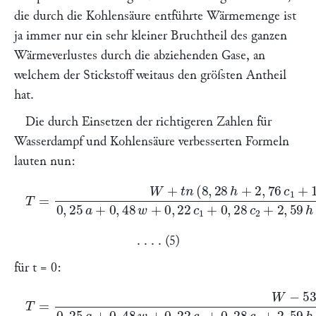
die durch die Kohlensäure entführte Wärmemenge ist
ja immer nur ein sehr kleiner Bruchtheil des ganzen
Wärmeverlustes durch die abziehenden Gase, an
welchem der Stickstoff weitaus den gröſsten Antheil
hat.
Die durch Einsetzen der richtigeren Zahlen für
Wasserdampf und Kohlensäure verbesserten Formeln
lauten nun:
−
5300
h
−
588
T
=
W
w
0
+
,
t
25
n
(
a
8
+
,
28
0
,
48
h
+
w
2
+
,
76
0
,
22
c
1
c
+
1
1
+
,
38
0
,
28
c
2
c
−
2
1
+
,
03
2
,
59
o
)
h
+
0
,
22
o
. . . . (5)
für t = 0:
T
=
W
−
5300
h
−
588
w
0
,
25
a
+
0
,
48
w
+
0
,
22
c
1
+
0
,
28
c
2
+
2
,
59
h