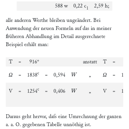
588
w
0,22
c
2,59
h
;
1
alle anderen Werthe bleiben ungeändert. Bei
Anwendung der neuen Formeln auf das in meiner
früheren Abhandlung im Detail ausgerechnete
Beispiel erhält man:
T
=
916°
anstatt
T
=
92
\frakfamily
W
c
Ω
=
1838
=
0,594
„
Ω
=
183
\frakfamily
W
c
V
=
1254
=
0,406
„
V
=
125
Daraus geht hervor, daſs eine Umrechnung der ganzen
a. a. O. gegebenen Tabelle unnöthig ist.