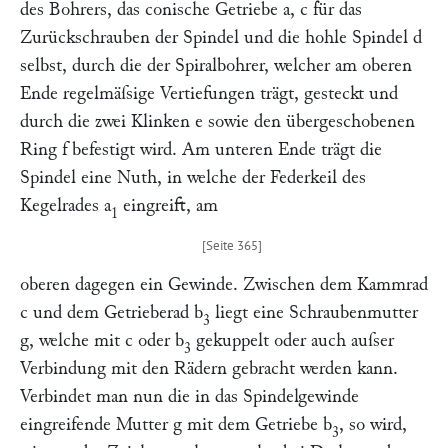
des Bohrers, das conische Getriebe
a, c
für das
Zurückschrauben der Spindel und die hohle Spindel
d
selbst, durch die der Spiralbohrer, welcher am oberen
Ende regelmäſsige Vertiefungen trägt, gesteckt und
durch die zwei Klinken
e
sowie den übergeschobenen
Ring
f
befestigt wird. Am unteren Ende trägt die
Spindel eine Nuth, in welche der Federkeil des
Kegelrades
a
eingreift, am
1
oberen dagegen ein Gewinde. Zwischen dem Kammrad
c
und dem Getrieberad
b
liegt eine Schraubenmutter
3
g,
welche mit
c
oder
b
gekuppelt oder auch auſser
3
Verbindung mit den Rädern gebracht werden kann.
Verbindet man nun die in das Spindelgewinde
eingreifende Mutter
g
mit dem Getriebe
b
, so wird,
3