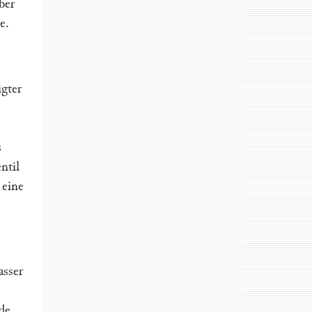
ber
e.
igter
s
ntil
 eine
asser
de