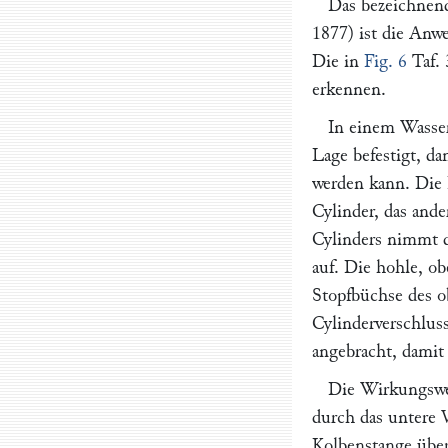
Das bezeichnend
1877) ist die Anw
Die in
Fig. 6
Taf. 
erkennen.
In einem Wasse
Lage befestigt, d
werden kann. Die 
Cylinder, das and
Cylinders nimmt d
auf. Die hohle, o
Stopfbüchse des o
Cylinderverschlus
angebracht, damit
Die Wirkungswei
durch das untere 
Kolbenstange über