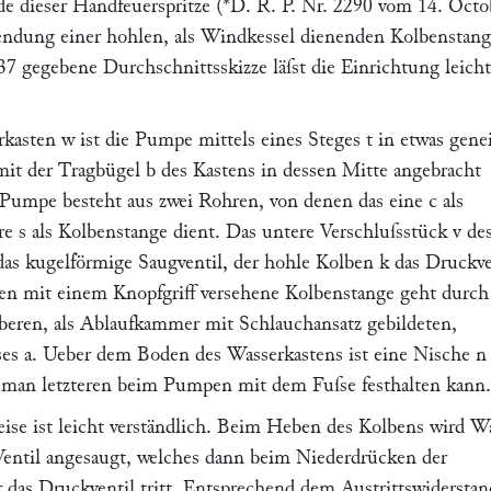
e dieser Handfeuerspritze (*D. R. P. Nr. 2290 vom 14. Octo
endung einer hohlen, als Windkessel dienenden Kolbenstang
37 gegebene Durchschnittsskizze läſst die Einrichtung leicht
rkasten
w
ist die Pumpe mittels eines Steges
t
in etwas gene
amit der Tragbügel
b
des Kastens in dessen Mitte angebracht
Pumpe besteht aus zwei Rohren, von denen das eine
c
als
ere
s
als Kolbenstange dient. Das untere Verschluſsstück
v
de
as kugelförmige Saugventil, der hohle Kolben
k
das Druckve
ben mit einem Knopfgriff versehene Kolbenstange geht durch
beren, als Ablaufkammer mit Schlauchansatz gebildeten,
ses
a.
Ueber dem Boden des Wasserkastens ist eine Nische
n
 man letzteren beim Pumpen mit dem Fuſse festhalten kann.
se ist leicht verständlich. Beim Heben des Kolbens wird W
Ventil angesaugt, welches dann beim Niederdrücken der
 das Druckventil tritt. Entsprechend dem Austrittswiderstan