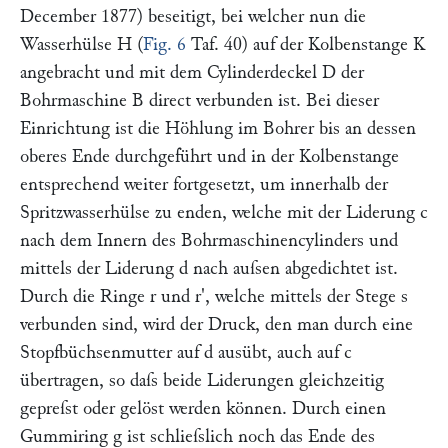
December 1877) beseitigt, bei welcher nun die
Wasserhülse
H
(
Fig. 6
Taf. 40) auf der Kolbenstange
K
angebracht und mit dem Cylinderdeckel
D
der
Bohrmaschine
B
direct verbunden ist. Bei dieser
Einrichtung ist die Höhlung im Bohrer bis an dessen
oberes Ende durchgeführt und in der Kolbenstange
entsprechend weiter fortgesetzt, um innerhalb der
Spritzwasserhülse zu enden, welche mit der Liderung
c
nach dem Innern des Bohrmaschinencylinders und
mittels der Liderung
d
nach auſsen abgedichtet ist.
Durch die Ringe
r
und
r'
, welche mittels der Stege
s
verbunden sind, wird der Druck, den man durch eine
Stopfbüchsenmutter auf
d
ausübt, auch auf
c
übertragen, so daſs beide Liderungen gleichzeitig
gepreſst oder gelöst werden können. Durch einen
Gummiring
g
ist schlieſslich noch das Ende des