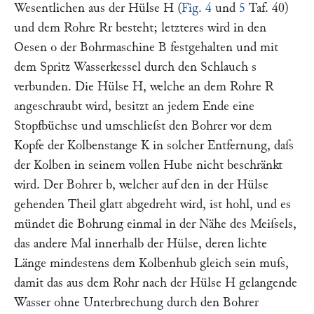
Wesentlichen aus der Hülse
H
(
Fig. 4
und
5
Taf. 40)
und dem Rohre
Rr
besteht; letzteres wird in den
Oesen
o
der Bohrmaschine
B
festgehalten und mit
dem Spritz Wasserkessel durch den Schlauch
s
verbunden. Die Hülse
H
, welche an dem Rohre
R
angeschraubt wird, besitzt an jedem Ende eine
Stopfbüchse und umschlieſst den Bohrer vor dem
Kopfe der Kolbenstange
K
in solcher Entfernung, daſs
der Kolben in seinem vollen Hube nicht beschränkt
wird. Der Bohrer
b
, welcher auf den in der Hülse
gehenden Theil glatt abgedreht wird, ist hohl, und es
mündet die Bohrung einmal in der Nähe des Meiſsels,
das andere Mal innerhalb der Hülse, deren lichte
Länge mindestens dem Kolbenhub gleich sein muſs,
damit das aus dem Rohr nach der Hülse
H
gelangende
Wasser ohne Unterbrechung durch den Bohrer