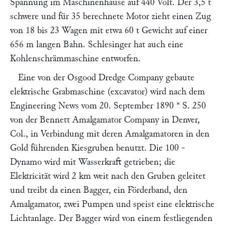
Spannung im Maschinenhause auf 440 Volt. Der 3,5 t
schwere und für 35
berechnete Motor zieht einen Zug
von 18 bis 23 Wagen mit etwa 60 t Gewicht auf einer
656 m langen Bahn.
Schlesinger
hat auch eine
Kohlenschrämmaschine entworfen.
Eine von der
Osgood Dredge Company
gebaute
elektrische Grabmaschine (excavator) wird nach dem
Engineering News
vom 20. September 1890 * S. 250
von der
Bennett Amalgamator Company
in Denver,
Col., in Verbindung mit deren Amalgamatoren in den
Gold führenden Kiesgruben benutzt. Die 100
-
Dynamo wird mit Wasserkraft getrieben; die
Elektricität wird 2 km weit nach den Gruben geleitet
und treibt da einen Bagger, ein Förderband, den
Amalgamator, zwei Pumpen und speist eine elektrische
Lichtanlage. Der Bagger wird von einem festliegenden