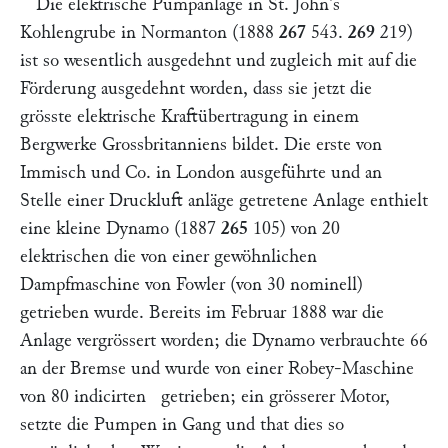
Die elektrische Pumpanlage in
St. John's
Kohlengrube in Normanton (1888
267
543
.
269
219)
ist so wesentlich ausgedehnt und zugleich mit auf die
Förderung ausgedehnt worden, dass sie jetzt die
grösste elektrische Kraftübertragung in einem
Bergwerke Grossbritanniens bildet. Die erste von
Immisch und Co.
in London ausgeführte und an
Stelle einer Druckluft anläge getretene Anlage enthielt
eine kleine Dynamo (1887
265
105
) von 20
elektrischen
die von einer gewöhnlichen
Dampfmaschine von
Fowler
(von 30
nominell)
getrieben wurde. Bereits im Februar 1888 war die
Anlage vergrössert worden; die Dynamo verbrauchte 66
an der Bremse und wurde von einer
Robey-
Maschine
von 80 indicirten
getrieben; ein grösserer Motor,
setzte die Pumpen in Gang und that dies so