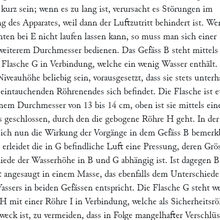
urz sein; wenn es zu lang ist, verursacht es Störungen im
g des Apparates, weil dann der Luftzutritt behindert ist. W
nten bei
E
nicht laufen lassen kann, so muss man sich einer
 weiterem Durchmesser bedienen. Das Gefäss
B
steht mittels
 Flasche
G
in Verbindung, welche ein wenig Wasser enthält.
iveauhöhe beliebig sein, vorausgesetzt, dass sie stets unterh
e eintauchenden Röhrenendes sich befindet. Die Flasche ist 
nem Durchmesser von 13 bis 14 cm, oben ist sie mittels ein
s geschlossen, durch den die gebogene Röhre
H
geht. In der
ich nun die Wirkung der Vorgänge in dem Gefäss
B
bemerkb
o erleidet die in
G
befindliche Luft eine Pressung, deren Grö
iede der Wasserhöhe in
B
und
G
abhängig ist. Ist dagegen
B
 angesaugt in einem Masse, das ebenfalls dem Unterschiede
ssers in beiden Gefässen entspricht. Die Flasche
G
steht we
H
mit einer Röhre
I
in Verbindung, welche als Sicherheitsrö
weck ist, zu vermeiden, dass in Folge mangelhafter Verschlüs