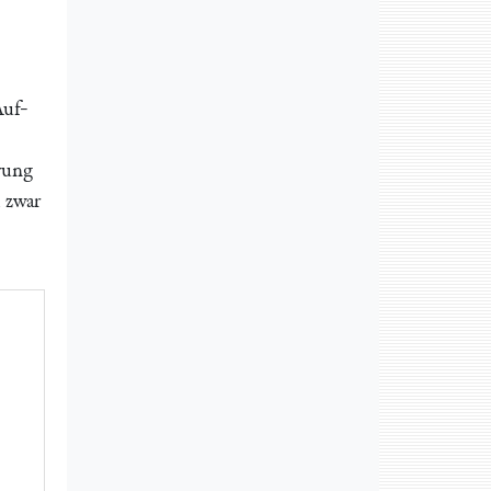
Auf-
rung
 zwar