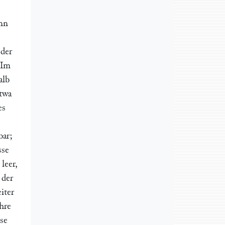
enn
 der
 Im
alb
etwa
es
ar;
sse
leer,
 der
iter
hre
se