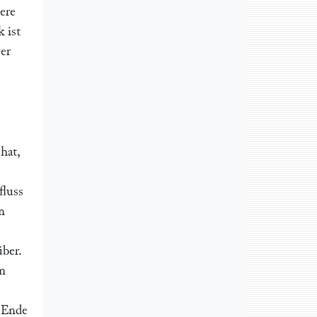
ere
 ist
er
hat,
fluss
n
über.
em
 Ende