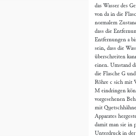
das Wasser des Ge
von da in die Fla
normalem Zustand
dass die Entfernu
Entfernungen
a
bi
sein, dass die Wa
überschreiten kan
einen. Umstand di
die Flasche
G
und 
Röhre
c
sich mit W
M
eindringen kön
vorgesehenen Behä
mit Quetschhähne
Apparates hergeste
damit man sie in 
Unterdruck in der