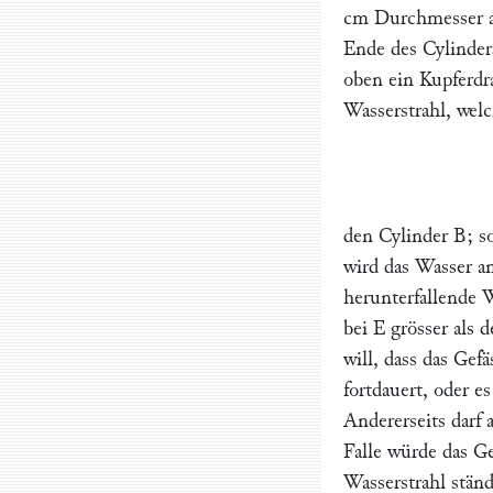
cm Durchmesser an
Ende des Cylinde
oben ein Kupferdr
Wasserstrahl, wel
den Cylinder
B;
so
wird das Wasser a
herunterfallende W
bei
E
grösser als d
will, dass das Gef
fortdauert, oder es
Andererseits darf 
Falle würde das Ge
Wasserstrahl stän