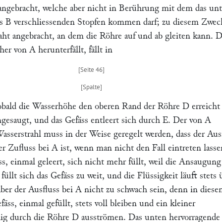
gebracht, welche aber nicht in Berührung mit dem das unt
rs
B
verschliessenden Stopfen kommen darf; zu diesem Zweck
aht angebracht, an dem die Röhre auf und ab gleiten kann. D
cher von
A
herunterfällt, fällt in
bald die Wasserhöhe den oberen Rand der Röhre
D
erreicht 
ngesaugt, und das Gefäss entleert sich durch
E.
Der von
A
asserstrahl muss in der Weise geregelt werden, dass der Aus
er Zufluss bei
A
ist, wenn man nicht den Fall eintreten lasse
äss, einmal geleert, sich nicht mehr füllt, weil die Ansaugung
 füllt sich das Gefäss zu weit, und die Flüssigkeit läuft stets 
aber der Ausfluss bei
A
nicht zu schwach sein, denn in dies
fäss, einmal gefüllt, stets voll bleiben und ein kleiner
dig durch die Röhre
D
ausströmen. Das unten hervorragende