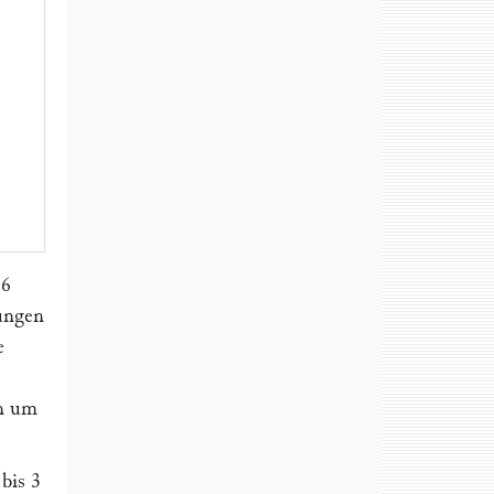
 6
ungen
e
en um
bis 3