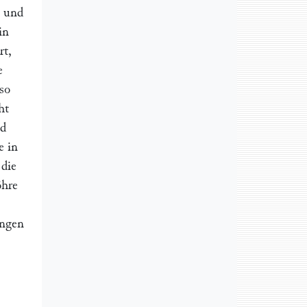
und
in
rt,
e
so
ht
nd
e in
 die
öhre
ungen