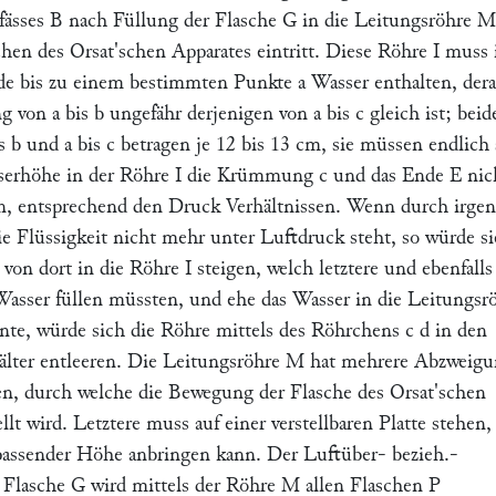
fässes
B
nach Füllung der Flasche
G
in die Leitungsröhre
M
schen des
Orsat
'schen Apparates eintritt. Diese Röhre
I
muss 
e bis zu einem bestimmten Punkte
a
Wasser enthalten, dera
ng von
a
bis
b
ungefähr derjenigen von
a
bis
c
gleich ist; beid
s
b
und
a
bis
c
betragen je 12 bis 13 cm, sie müssen endlich 
sserhöhe in der Röhre
I
die Krümmung
c
und das Ende
E
nic
n, entsprechend den Druck Verhältnissen. Wenn durch irge
e Flüssigkeit nicht mehr unter Luftdruck steht, so würde si
von dort in die Röhre
I
steigen, welch letztere und ebenfalls
asser füllen müssten, und ehe das Wasser in die Leitungsr
nte, würde sich die Röhre mittels des Röhrchens
c d
in den
lter entleeren. Die Leitungsröhre
M
hat mehrere Abzweig
n, durch welche die Bewegung der Flasche des
Orsat'
schen
llt wird. Letztere muss auf einer verstellbaren Platte stehen,
passender Höhe anbringen kann. Der Luftüber- bezieh.-
 Flasche
G
wird mittels der Röhre
M
allen Flaschen
P