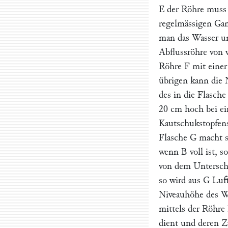
E
der Röhre muss k
regelmässigen Gan
man das Wasser u
Abflussröhre von
Röhre
F
mit einer
übrigen kann die N
des in die Flasch
20 cm hoch bei ei
Kautschukstopfen
Flasche
G
macht s
wenn
B
voll ist, s
von dem Untersch
so wird aus
G
Luft
Niveauhöhe des Wa
mittels der Röhre
dient und deren Z