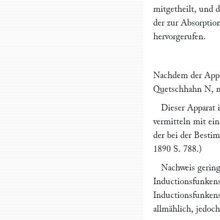
mitgetheilt, und 
der zur Absorptio
hervorgerufen.
Nachdem der Appar
Quetschhahn
N,
n
Dieser Apparat 
vermitteln mit ein
der bei der Best
1890 S. 788.)
Nachweis gerin
Inductionsfunken
Inductionsfunkens
allmählich, jedoc