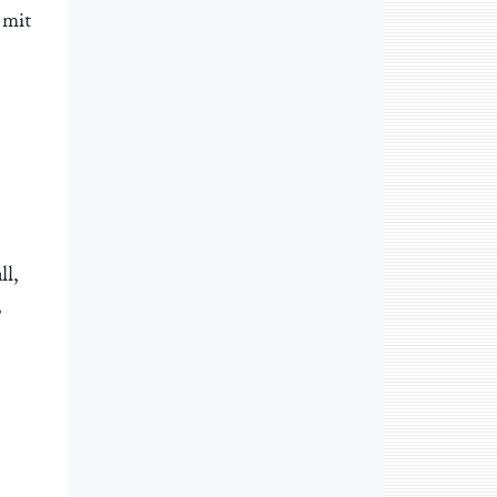
 mit
ll,
,