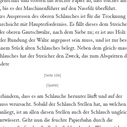
genschaft und stossen das feuchte Papier ab, dass solches am
t, bis es der Maschinenführer auf den Nassfilz überführt.
kes Auspressen des oberen Schlauches ist für die Trocknung
urchsicht mit Haupterforderniss. Es fällt dieses dem
Streiche
der oberen Gautschwalze, nach dem Siebe zu; er ist aus Holz
s der Rundung der Walze angepasst sein muss, und ist zur bes
inem Stück alten Schlauches belegt. Neben dem gleich-mas
hlauches hat der Streicher den Zweck, das zum Abspritzen d
ndete
erhindern, dass es am Schlauche herunter läuft und auf der
uss verursacht. Sobald der Schlauch Stellen hat, an welchen
anliegt, ist an allen diesen Stellen auch der Schlauch unglei
ntwässert. Geht nun die feuchte Papierbahn durch die