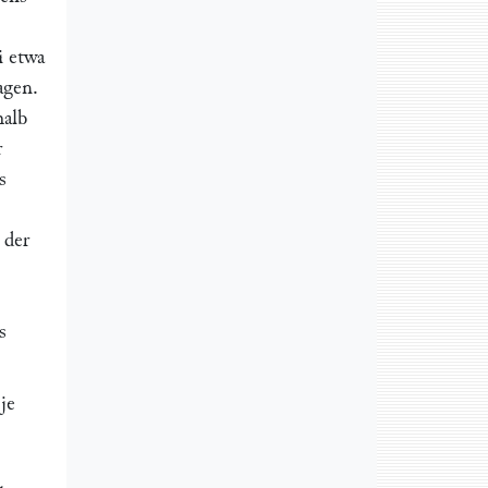
i etwa
agen.
halb
r
s
 der
s
je