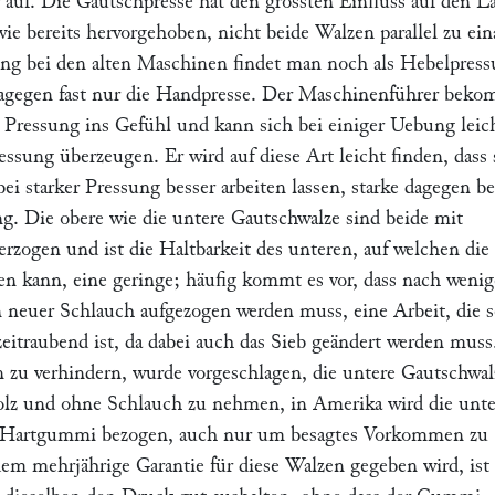
auf. Die Gautschpresse hat den grössten Einfluss auf den L
ie bereits hervorgehoben, nicht beide Walzen parallel zu ei
ung bei den alten Maschinen findet man noch als Hebelpress
dagegen fast nur die Handpresse. Der Maschinenführer bek
r Pressung ins Gefühl und kann sich bei einiger Uebung leic
essung überzeugen. Er wird auf diese Art leicht finden, dass 
ei starker Pressung besser arbeiten lassen, starke dagegen be
g. Die obere wie die untere Gautschwalze sind beide mit
rzogen und ist die Haltbarkeit des unteren, auf welchen die
en kann, eine geringe; häufig kommt es vor, dass nach weni
neuer Schlauch aufgezogen werden muss, eine Arbeit, die s
eitraubend ist, da dabei auch das Sieb geändert werden mus
zu verhindern, wurde vorgeschlagen, die untere Gautschwal
lz und ohne Schlauch zu nehmen, in Amerika wird die unte
 Hartgummi bezogen, auch nur um besagtes Vorkommen zu
em mehrjährige Garantie für diese Walzen gegeben wird, ist