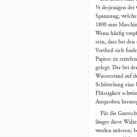
⅓ desjenigen der G
Spannung, welche d
1800 mm Maschine
Wenn häufig empfo
sein, dass bei den
Vortheil sich find
Papiers zu erziele
gelegt. Der bei de
Wasserstand auf d
Schüttelung eine b
Flüssigkeit schwi
Ausproben heraus
Für die
Gautsch
länger diese Wal
werden müssen; be