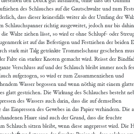
 dieselben den Druck gut aushalten, ohne dass der Gummi
ufziehen des Schlauches auf die Gautschwalze und zum Fests
derlich, dass dieser keinesfalls weiter als der Umfang der Walz
em Schlauchspanner richtig ausgeweitet, jedoch nur bis dahin
 die Walze ziehen lässt, so wird er ohne Schlupf- oder Streu
augenmerk ist auf das Befestigen und Festziehen der beiden 
urch stark mit Talg getränkte Trommelschnur geschehen mu
der Falte ein starker Knoten gemacht wird. Reisst der Bindfa
 ganze Verschluss auf und der Schlauch bleibt immer noch fes
chlauch aufgezogen, so wird er zum Zusammenziehen und
ochendem Wasser begossen und wenn nöthig mit einem glatt
es glatt gestrichen. Die Wirkung des Schlauches besteht ne
ressen des Wassers auch darin, dass die auf demselben
e das Einpressen des Gewebes in das Papier verhindern. Die a
handenen Haare sind auch der Grund, dass die feuchte
am Schlauch sitzen bleibt, wenn diese angepresst wird. Die 