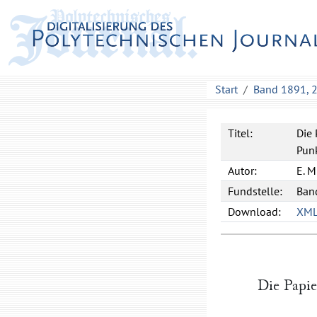
Start
Band 1891, 
Titel:
Die 
Punk
Autor:
E.
M
Fundstelle:
Band
Download:
XM
Die Papie