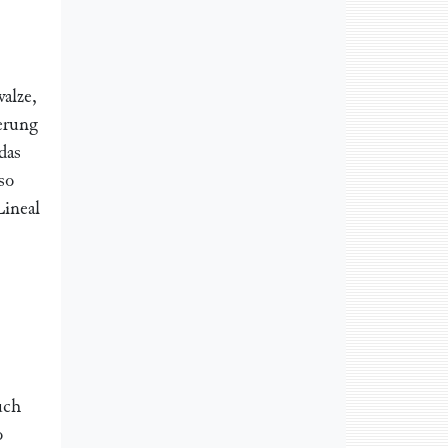
alze,
erung
das
so
Lineal
uch
o