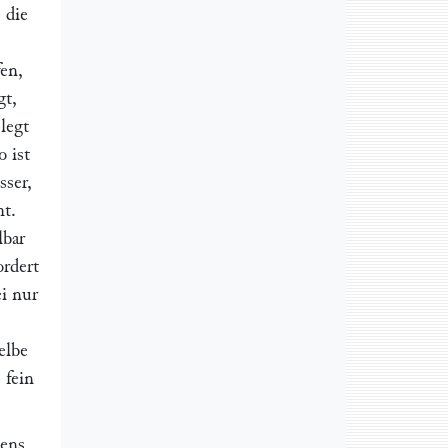
 die
fen,
gt,
legt
o ist
sser,
mt.
lbar
ordert
ei nur
elbe
 fein
tens