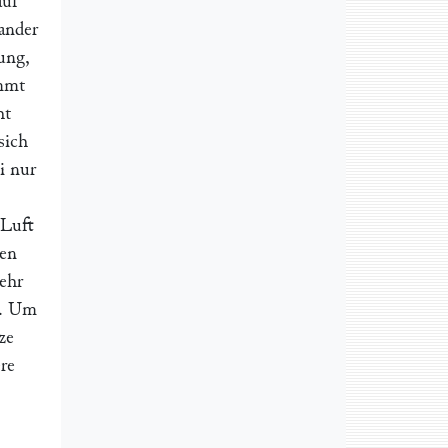
auf
nander
ung,
ommt
ht
sich
i nur
 Luft
gen
ehr
s. Um
ze
re