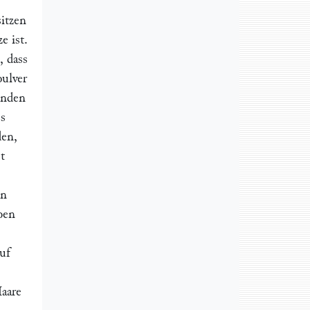
itzen
e ist.
, dass
pulver
Enden
ss
den,
t
en
ben
uf
Haare