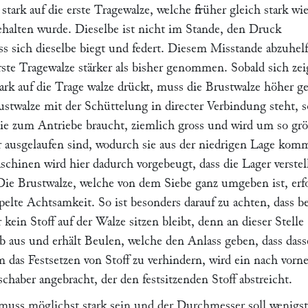
 stark auf die erste Tragewalze, welche früher gleich stark wie
halten wurde. Dieselbe ist nicht im Stande, den Druck
ss sich dieselbe biegt und federt. Diesem Misstande abzuhel
rste Tragewalze stärker als bisher genommen. Sobald sich zei
tark auf die Trage walze drückt, muss die Brustwalze höher ge
stwalze mit der Schüttelung in directer Verbindung steht, s
sie zum Antriebe braucht, ziemlich gross und wird um so grö
r ausgelaufen sind, wodurch sie aus der niedrigen Lage kom
chinen wird hier dadurch vorgebeugt, dass die Lager verstel
ie Brustwalze, welche von dem Siebe ganz umgeben ist, erf
pelte Achtsamkeit. So ist besonders darauf zu achten, dass b
 kein Stoff auf der Walze sitzen bleibt, denn an dieser Stelle
eb aus und erhält Beulen, welche den Anlass geben, dass dass
m das Festsetzen von Stoff zu verhindern, wird ein nach vorne
chaber angebracht, der den festsitzenden Stoff abstreicht.
muss möglichst stark sein und der Durchmesser soll wenigs