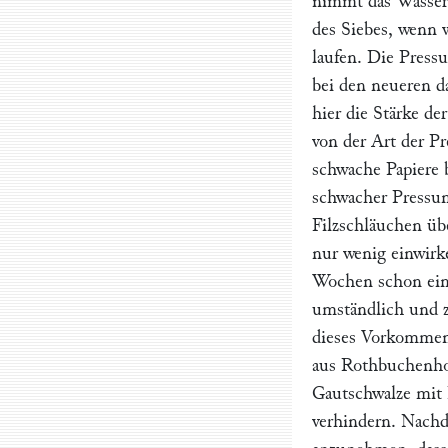
nimmt das Wasser 
des Siebes, wenn w
laufen. Die Press
bei den neueren 
hier die Stärke de
von der Art der Pr
schwache Papiere b
schwacher Pressun
Filzschläuchen
übe
nur wenig einwirk
Wochen schon ein 
umständlich und z
dieses Vorkommen 
aus Rothbuchenho
Gautschwalze mit
verhindern. Nachd