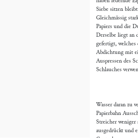
haben federnde Ei
Siebe sitzen bleib
Gleichmässig star
Papiers und die D
Derselbe liegt an 
gefertigt, welche
Abdichtung mit e
Auspressen des Sc
Schlauches verwe
Wasser daran zu v
Papierbahn Aussch
Streicher weniger 
ausgedrückt und e