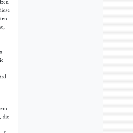
lzen
diese
iten
he,
n
ie
ird
rdem
, die