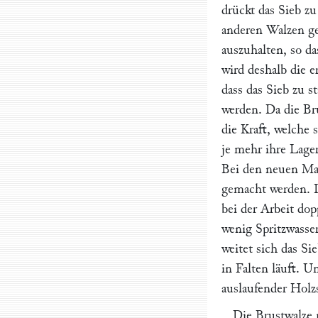
drückt das Sieb zu
anderen Walzen ge
auszuhalten, so da
wird deshalb die e
dass das Sieb zu s
werden. Da die Bru
die Kraft, welche 
je mehr ihre Lage
Bei den neuen Mas
gemacht werden. D
bei der Arbeit dop
wenig Spritzwasser
weitet sich das Si
in Falten läuft. U
auslaufender Holzs
Die Brustwalze 