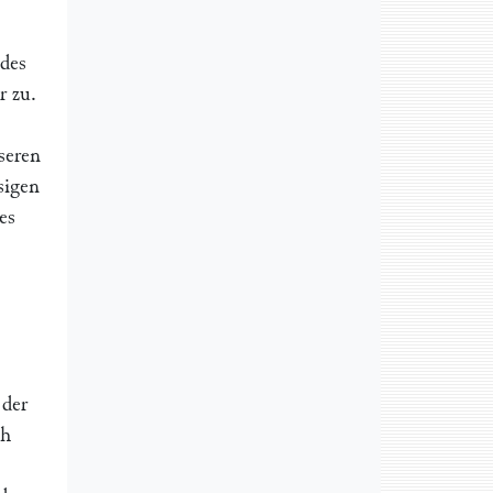
 des
r
zu.
seren
sigen
es
 der
ch