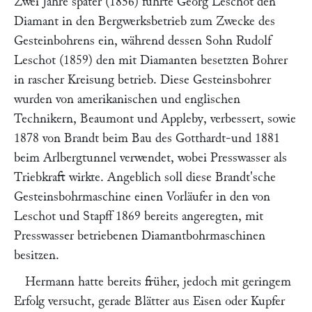
Zwei Jahre später (1856) führte
Georg Leschot
den
Diamant in den Bergwerksbetrieb zum Zwecke des
Gesteinbohrens ein, während dessen Sohn
Rudolf
Leschot
(1859) den mit Diamanten besetzten Bohrer
in rascher Kreisung betrieb. Diese Gesteinsbohrer
wurden von amerikanischen und englischen
Technikern,
Beaumont
und
Appleby
, verbessert, sowie
1878 von
Brandt
beim Bau des Gotthardt-und 1881
beim Arlbergtunnel verwendet, wobei Presswasser als
Triebkraft wirkte. Angeblich soll diese
Brandt'
sche
Gesteinsbohrmaschine einen Vorläufer in den von
Leschot
und
Stapff
1869 bereits angeregten, mit
Presswasser betriebenen Diamantbohrmaschinen
besitzen.
Hermann
hatte bereits früher, jedoch mit geringem
Erfolg versucht, gerade Blätter aus Eisen oder Kupfer