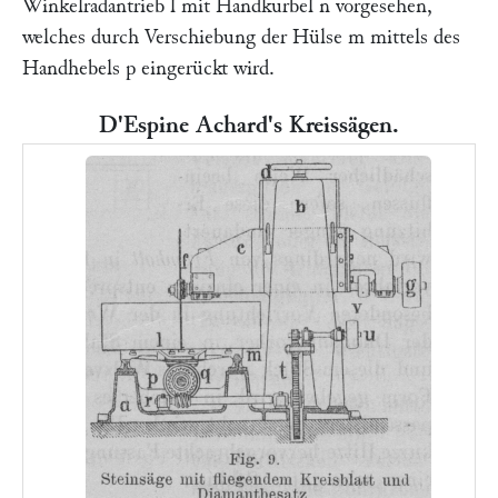
Winkelradantrieb
l
mit Handkurbel
n
vorgesehen,
welches durch Verschiebung der Hülse
m
mittels des
Handhebels
p
eingerückt wird.
D'Espine Achard's Kreissägen.