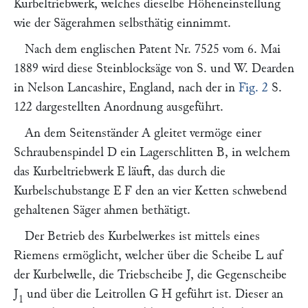
Kurbeltriebwerk, welches dieselbe Höheneinstellung
wie der Sägerahmen selbsthätig einnimmt.
Nach dem englischen Patent Nr. 7525 vom 6. Mai
1889 wird diese Steinblocksäge von
S. und W. Dearden
in Nelson Lancashire, England, nach der in
Fig. 2
S.
122 dargestellten Anordnung ausgeführt.
An dem Seitenständer
A
gleitet vermöge einer
Schraubenspindel
D
ein Lagerschlitten
B,
in welchem
das Kurbeltriebwerk
E
läuft, das durch die
Kurbelschubstange
E F
den an vier Ketten schwebend
gehaltenen Säger ahmen bethätigt.
Der Betrieb des Kurbelwerkes ist mittels eines
Riemens ermöglicht, welcher über die Scheibe
L
auf
der Kurbelwelle, die Triebscheibe
J,
die Gegenscheibe
J
und über die Leitrollen
G H
geführt ist. Dieser an
1