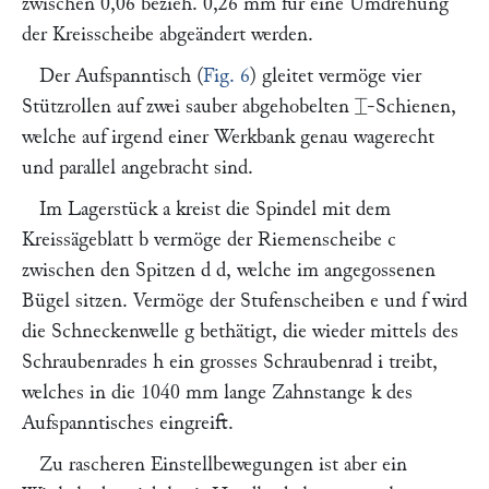
zwischen 0,06 bezieh. 0,26 mm für eine Umdrehung
der Kreisscheibe abgeändert werden.
Der Aufspanntisch (
Fig. 6
) gleitet vermöge vier
Stützrollen auf zwei sauber abgehobelten ⌶-Schienen,
welche auf irgend einer Werkbank genau wagerecht
und parallel angebracht sind.
Im Lagerstück
a
kreist die Spindel mit dem
Kreissägeblatt
b
vermöge der Riemenscheibe
c
zwischen den Spitzen
d d,
welche im angegossenen
Bügel sitzen. Vermöge der Stufenscheiben
e
und
f
wird
die Schneckenwelle
g
bethätigt, die wieder mittels des
Schraubenrades
h
ein grosses Schraubenrad
i
treibt,
welches in die 1040 mm lange Zahnstange
k
des
Aufspanntisches eingreift.
Zu rascheren Einstellbewegungen ist aber ein