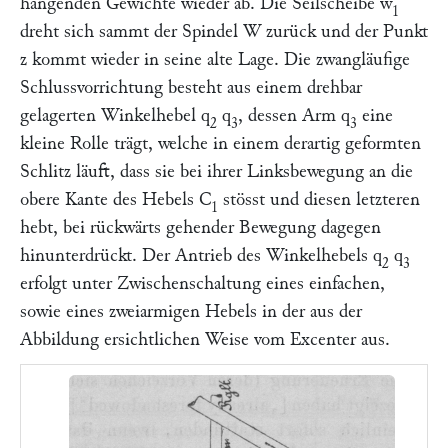
hängenden Gewichte wieder ab. Die Seilscheibe
w
1
dreht sich sammt der Spindel
W
zurück und der Punkt
z
kommt wieder in seine alte Lage. Die zwangläufige
Schlussvorrichtung besteht aus einem drehbar
gelagerten Winkelhebel
q
q
, dessen Arm
q
eine
2
3
3
kleine Rolle trägt, welche in einem derartig geformten
Schlitz läuft, dass sie bei ihrer Linksbewegung an die
obere Kante des Hebels
C
stösst und diesen letzteren
1
hebt, bei rückwärts gehender Bewegung dagegen
hinunterdrückt. Der Antrieb des Winkelhebels
q
q
2
3
erfolgt unter Zwischenschaltung eines einfachen,
sowie eines zweiarmigen Hebels in der aus der
Abbildung ersichtlichen Weise vom Excenter aus.