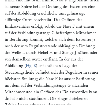
ferner eine mit Stahl armirte Nase
F
angebracht, deren
äusserste Spitze bei der Drehung des Excenters eine
auf der Abbildung ersichtliche unregelmässige
eiförmige Curve beschreibt. Das Oeffnen des
Einlassventiles erfolgt, sobald die Nase
F
mit einem
auf der Verbindungsstange
G
befestigten Mitnehmer
in Berührung kommt, welcher sich dem Excenter je
nach der vom Regulatorstande abhängigen Drehung
der Welle
L
durch Hebel
H
und Stange
J
nähert oder
von demselben weiter entfernt. In der aus der
Abbildung (
Fig. 8
) ersichtlichen Lage der
Steuerungstheile befindet sich der Regulator in seiner
höchsten Stellung; die Nase
F
ist ausser Berührung
mit dem auf der Verbindungsstange
G
sitzenden
Mitnehmer und ein Oeffnen des Einlassventiles kann
deshalb nicht stattfinden. Die eingeschriebenen