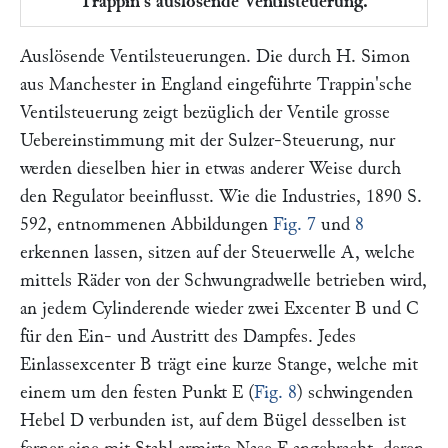
Trappin's auslösende Ventilsteuerung.
Auslösende Ventilsteuerungen.
Die durch
H. Simon
aus Manchester in England eingeführte
Trappin'
sche
Ventilsteuerung zeigt bezüglich der Ventile grosse
Uebereinstimmung mit der
Sulzer-
Steuerung, nur
werden dieselben hier in etwas anderer Weise durch
den Regulator beeinflusst. Wie die
Industries,
1890 S.
592, entnommenen Abbildungen
Fig. 7
und
8
erkennen lassen, sitzen auf der Steuerwelle
A,
welche
mittels Räder von der Schwungradwelle betrieben wird,
an jedem Cylinderende wieder zwei Excenter
B
und
C
für den Ein- und Austritt des Dampfes. Jedes
Einlassexcenter
B
trägt eine kurze Stange, welche mit
einem um den festen Punkt
E
(
Fig. 8
) schwingenden
Hebel
D
verbunden ist, auf dem Bügel desselben ist