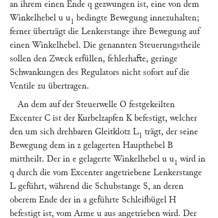
an ihrem einen Ende
q
gezwungen ist, eine von dem
Winkelhebel
u u
bedingte Bewegung innezuhalten;
1
ferner überträgt die Lenkerstange ihre Bewegung auf
einen Winkelhebel. Die genannten Steuerungstheile
sollen den Zweck erfüllen, fehlerhafte, geringe
Schwankungen des Regulators nicht sofort auf die
Ventile zu übertragen.
An dem auf der Steuerwelle
O
festgekeilten
Excenter
C
ist der Kurbelzapfen
K
befestigt, welcher
den um sich drehbaren Gleitklotz
L
trägt, der seine
1
Bewegung dem in
z
gelagerten Haupthebel
B
mittheilt. Der in
e
gelagerte Winkelhebel
u u
wird in
1
q
durch die vom Excenter angetriebene Lenkerstange
L
geführt, während die Schubstange
S
, an deren
oberem Ende der in
a
geführte Schleifbügel
H
befestigt ist, vom Arme
u
aus angetrieben wird. Der