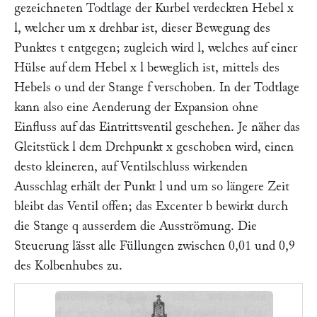
gezeichneten Todtlage der Kurbel verdeckten Hebel
x
l,
welcher um
x
drehbar ist, dieser Bewegung des
Punktes
t
entgegen; zugleich wird
l
, welches auf einer
Hülse auf dem Hebel
x l
beweglich ist, mittels des
Hebels
o
und der Stange
f
verschoben. In der Todtlage
kann also eine Aenderung der Expansion ohne
Einfluss auf das Eintrittsventil geschehen. Je näher das
Gleitstück
l
dem Drehpunkt
x
geschoben wird, einen
desto kleineren, auf Ventilschluss wirkenden
Ausschlag erhält der Punkt
l
und um so längere Zeit
bleibt das Ventil offen; das Excenter
b
bewirkt durch
die Stange
q
ausserdem die Ausströmung. Die
Steuerung lässt alle Füllungen zwischen 0,01 und 0,9
des Kolbenhubes zu.