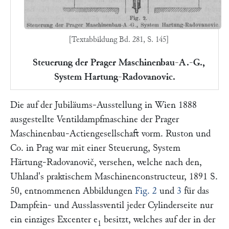
[Textabbildung Bd. 281, S. 145]
Steuerung der Prager Maschinenbau-A.-G.,
System Hartung-Radovanovic.
Die auf der Jubiläums-Ausstellung in Wien 1888
ausgestellte Ventildampfmaschine der
Prager
Maschinenbau-Actiengesellschaft
vorm.
Ruston und
Co.
in Prag war mit einer Steuerung, System
Härtung-Radovanovič,
versehen, welche nach den,
Uhland's praktischem Maschinenconstructeur,
1891 S.
50, entnommenen Abbildungen
Fig. 2
und
3
für das
Dampfein- und Ausslassventil jeder Cylinderseite nur
ein einziges Excenter
e
besitzt, welches auf der in der
1