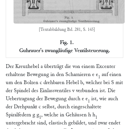
[Textabbildung Bd. 281, S. 145]
Fig. 1.
Guhrauer's zwangläufige Ventilsteuerung.
Der Kreuzhebel
a
überträgt die von einem Excenter
erhaltene Bewegung in den Scharnieren
e e
auf einen
1
um den Bolzen
c
drehbaren Hebel
b,
welcher bei
S
mit
der Spindel des Einlassventiles
v
verbunden ist. Die
Uebertragung der Bewegung durch
e e
ist, wie auch
1
der Drehpunkt
c
selbst, durch eingeschaltete
Spiralfedern
g g
, welche in Gehäusen
h h
1
1
untergebracht sind, elastisch gebildet, und zwar endet