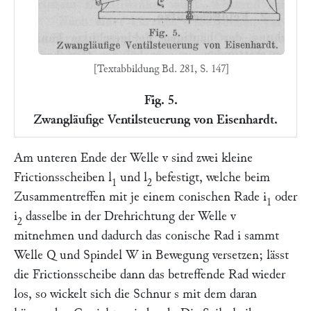
[Textabbildung Bd. 281, S. 147]
Fig. 5.
Zwangläufige Ventilsteuerung von Eisenhardt.
Am unteren Ende der Welle
v
sind zwei kleine
Frictionsscheiben
l
und
l
befestigt, welche beim
1
2
Zusammentreffen mit je einem conischen Rade
i
oder
1
i
dasselbe in der Drehrichtung der Welle
v
2
mitnehmen und dadurch das conische Rad
i
sammt
Welle
Q
und Spindel
W
in Bewegung versetzen; lässt
die Frictionsscheibe dann das betreffende Rad wieder
los, so wickelt sich die Schnur
s
mit dem daran