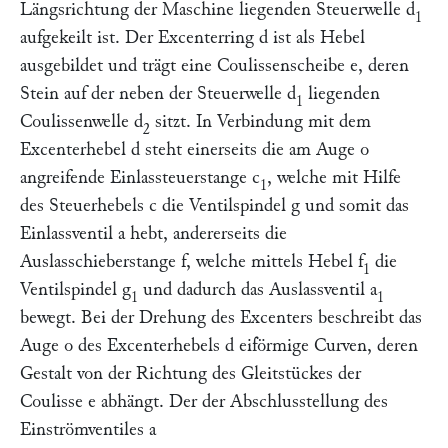
Längsrichtung der Maschine liegenden Steuerwelle
d
1
aufgekeilt ist. Der Excenterring
d
ist als Hebel
ausgebildet und trägt eine Coulissenscheibe
e,
deren
Stein auf der neben der Steuerwelle
d
liegenden
1
Coulissenwelle
d
sitzt. In Verbindung mit dem
2
Excenterhebel
d
steht einerseits die am Auge
o
angreifende Einlassteuerstange
c
, welche mit Hilfe
1
des Steuerhebels
c
die Ventilspindel
g
und somit das
Einlassventil
a
hebt, andererseits die
Auslasschieberstange
f,
welche mittels Hebel
f
die
1
Ventilspindel
g
und dadurch das Auslassventil
a
1
1
bewegt. Bei der Drehung des Excenters beschreibt das
Auge
o
des Excenterhebels
d
eiförmige Curven, deren
Gestalt von der Richtung des Gleitstückes der
Coulisse
e
abhängt. Der der Abschlusstellung des
Einströmventiles
a