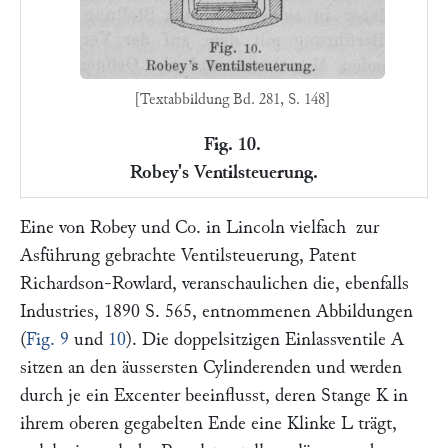
[Textabbildung Bd. 281, S. 148]
Fig. 10.
Robey's Ventilsteuerung.
Eine von
Robey und Co.
in Lincoln vielfach zur
Asführung gebrachte Ventilsteuerung, Patent
Richardson-Rowlard
, veranschaulichen die, ebenfalls
Industries,
1890 S. 565, entnommenen Abbildungen
(
Fig. 9
und
10
). Die doppelsitzigen Einlassventile
A
sitzen an den äussersten Cylinderenden und werden
durch je ein Excenter beeinflusst, deren Stange
K
in
ihrem oberen gegabelten Ende eine Klinke
L
trägt,