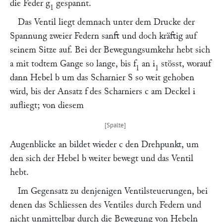
die Feder
g
gespannt.
1
Das Ventil liegt demnach unter dem Drucke der
Spannung zweier Federn sanft und doch kräftig auf
seinem Sitze auf. Bei der Bewegungsumkehr hebt sich
a
mit todtem Gange so lange, bis
f
an
i
stösst, worauf
1
1
dann Hebel
b
um das Scharnier
S
so weit gehoben
wird, bis der Ansatz
f
des Scharniers
c
am Deckel
i
aufliegt; von diesem
Augenblicke an bildet wieder
c
den Drehpunkt, um
den sich der Hebel
b
weiter bewegt und das Ventil
hebt.
Im Gegensatz zu denjenigen Ventilsteuerungen, bei
denen das Schliessen des Ventiles durch Federn und
nicht unmittelbar durch die Bewegung von Hebeln