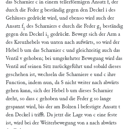
das Scharnier
c
in einem tellerförmigen Ansatz
f,
der
durch die Feder
g
beständig gegen den Deckel
i
des
Gehäuses gedrückt wird, und ebenso wird auch der
Ansatz
f
des Scharniers
e
durch die Feder
g
beständig
1
1
gegen den Deckel
i
gedrückt. Bewegt sich der Arm
a
1
des Kreuzhebels von unten nach aufwärts, so wird der
Hebel
b
um das Scharnier
c
und gleichzeitig auch das
Ventil
v
gehoben; bei umgekehrter Bewegung wird das
Ventil auf seinen Sitz zurückgeführt und sobald dieses
geschehen ist, wechseln die Scharniere
e
und
c
ihre
Function, indem nun, da
S
nicht weiter nach abwärts
gehen kann, sich der Hebel
b
um dieses Scharnier
dreht, so dass
c
gehoben und die Feder
g
so lange
gespannt wird, bis der am Bolzen
l
befestigte Ansatz
t
den Deckel
i
trifft. Da jetzt die Lage von
c
eine feste
ist, wird bei der Weiterbewegung von
a
nach abwärts