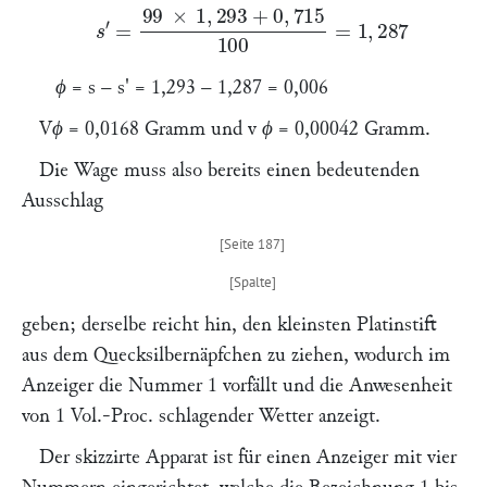
s
′
=
99
×
1
,
293
+
0
,
715
100
=
1
,
287
ϕ
=
s – s'
= 1,293 – 1,287 =
0,006
Vϕ
= 0,0168 Gramm und
v ϕ
= 0,00042 Gramm.
Die Wage muss also bereits einen bedeutenden
Ausschlag
geben; derselbe reicht hin, den kleinsten Platinstift
aus dem Quecksilbernäpfchen zu ziehen, wodurch im
Anzeiger die Nummer
1
vorfällt und die Anwesenheit
von 1 Vol.-Proc. schlagender Wetter anzeigt.
Der skizzirte Apparat ist für einen Anzeiger mit vier