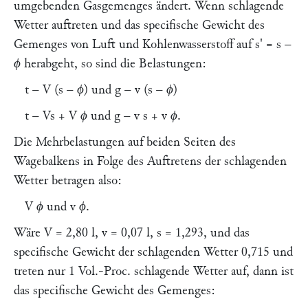
umgebenden Gasgemenges ändert. Wenn schlagende
Wetter auftreten und das specifische Gewicht des
Gemenges von Luft und Kohlenwasserstoff auf
s' = s –
ϕ
herabgeht, so sind die Belastungen:
t – V (s – ϕ)
und
g – v (s – ϕ)
t – Vs + V ϕ
und
g – v s + v ϕ.
Die Mehrbelastungen auf beiden Seiten des
Wagebalkens in Folge des Auftretens der schlagenden
Wetter betragen also:
V ϕ
und
v ϕ.
Wäre
V =
2,80 l,
v
= 0,07 l,
s =
1,293, und das
specifische Gewicht der schlagenden Wetter 0,715 und
treten nur 1 Vol.-Proc. schlagende Wetter auf, dann ist
das specifische Gewicht des Gemenges: