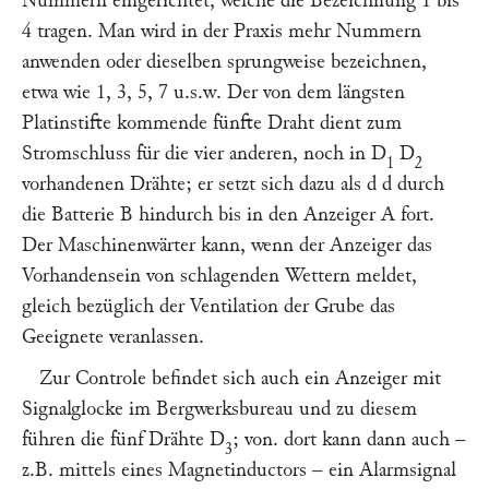
Nummern eingerichtet, welche die Bezeichnung 1 bis
4 tragen. Man wird in der Praxis mehr Nummern
anwenden oder dieselben sprungweise bezeichnen,
etwa wie 1, 3, 5, 7 u.s.w. Der von dem längsten
Platinstifte kommende fünfte Draht dient zum
Stromschluss für die vier anderen, noch in
D
D
1
2
vorhandenen Drähte; er setzt sich dazu als
d d
durch
die Batterie
B
hindurch bis in den Anzeiger
A
fort.
Der Maschinenwärter kann, wenn der Anzeiger das
Vorhandensein von schlagenden Wettern meldet,
gleich bezüglich der Ventilation der Grube das
Geeignete veranlassen.
Zur Controle befindet sich auch ein Anzeiger mit
Signalglocke im Bergwerksbureau und zu diesem
führen die fünf Drähte
D
; von. dort kann dann auch –
3
z.B. mittels eines Magnetinductors – ein Alarmsignal