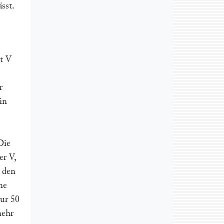
sst.
ht
V
r
in
Die
der
V,
 den
me
ur 50
mehr