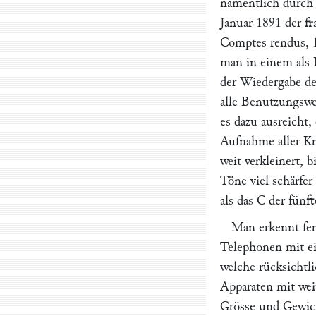
namentlich durch 
Januar 1891 der f
Comptes rendus
,
1
man in einem als
der Wiedergabe d
alle Benutzungswe
es dazu ausreicht,
Aufnahme aller Kr
weit verkleinert, 
Töne viel schärfer
als das C der fünf
Man erkennt fer
Telephonen mit ei
welche rücksichtl
Apparaten mit wei
Grösse und Gewich