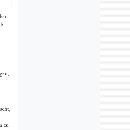
bei
lb
igen,
acht,
n zu