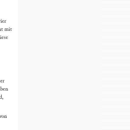
ier
nt mit
iese
er
aben
d,
 von