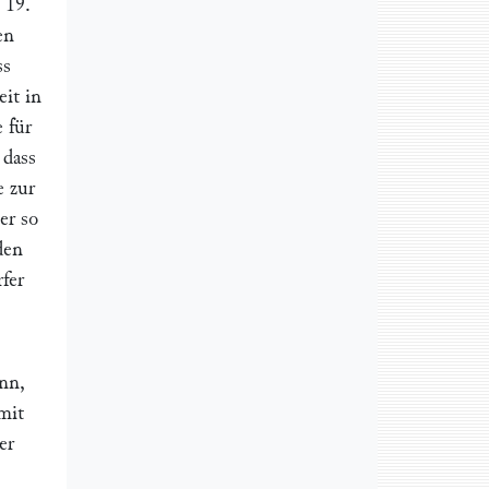
 19.
en
ss
eit
in
 für
 dass
e zur
er so
den
fer
nn,
mit
er