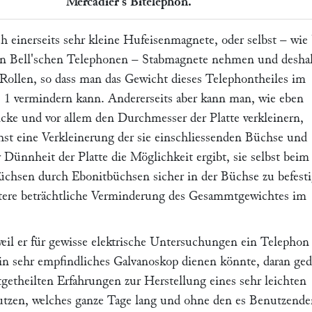
Mercadier's Bitelephon.
einerseits sehr kleine Hufeisenmagnete, oder selbst – wie 
en
Bell'
schen Telephonen – Stabmagnete nehmen und desha
e Rollen, so dass man das Gewicht dieses Telephontheiles im
 : 1 vermindern kann. Andererseits aber kann man, wie eben
icke und vor allem den Durchmesser der Platte verkleinern,
hst eine Verkleinerung der sie einschliessenden Büchse und
 Dünnheit der Platte die Möglichkeit ergibt, sie selbst beim
büchsen durch Ebonitbüchsen sicher in der Büchse zu befest
tere beträchtliche Verminderung des Gesammtgewichtes im
eil er für gewisse elektrische Untersuchungen ein Telephon
 ein sehr empfindliches Galvanoskop dienen könnte, daran ged
tgetheilten Erfahrungen zur Herstellung eines sehr leichten
tzen, welches ganze Tage lang und ohne den es Benutzende