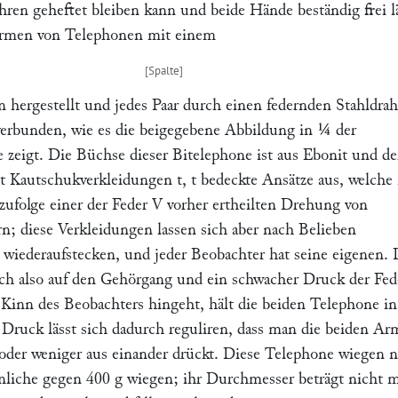
ren geheftet bleiben kann und beide Hände beständig frei lä
ormen von Telephonen mit einem
n hergestellt und jedes Paar durch einen federnden Stahldra
erbunden, wie es die beigegebene Abbildung in ¼ der
e zeigt. Die Büchse dieser
Bitelephone
ist aus Ebonit und de
it Kautschukverkleidungen
t, t
bedeckte Ansätze aus, welche 
zufolge einer der Feder
V
vorher ertheilten Drehung von
rn; diese Verkleidungen lassen sich aber nach Belieben
iederaufstecken, und jeder Beobachter hat seine eigenen. 
ich also auf den Gehörgang und ein schwacher Druck der Fe
Kinn des Beobachters hingeht, hält die beiden Telephone in
r Druck lässt sich dadurch reguliren, dass man die beiden Ar
der weniger aus einander drückt. Diese Telephone wiegen n
liche gegen 400 g wiegen; ihr Durchmesser beträgt nicht 