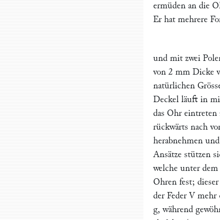
ermüden an die Oh
Er hat mehrere F
und mit zwei Pole
von 2 mm Dicke v
natürlichen Gröss
Deckel läuft in m
das Ohr eintreten 
rückwärts nach vo
herabnehmen und w
Ansätze stützen s
welche unter dem 
Ohren fest; diese
der Feder
V
mehr o
g, während gewöhn