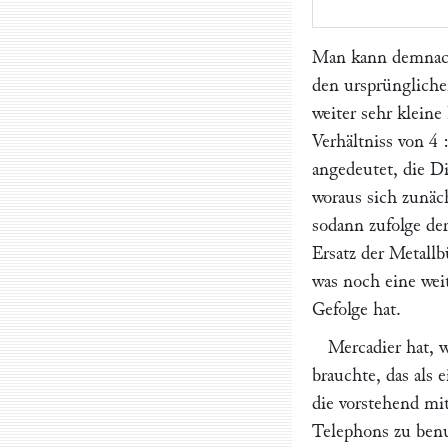
Man kann demnach 
den ursprünglich
weiter sehr klein
Verhältniss von 4
angedeutet, die D
woraus sich zunäc
sodann zufolge der
Ersatz der Metall
was noch eine wei
Gefolge hat.
Mercadier
hat, w
brauchte, das als
die vorstehend mi
Telephons zu benu