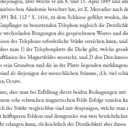
diejenigen, über welche er am 8. und 15. April 1889 und am
ranzösischen Akademie berichtet hat, ist
E. Mercadier
nach d
891 Bd. 112 * S. 1416
, zu dem Schlusse geführt worden, da
 Empfänger zu benutzenden Telephon zugleich die
Deutlichk
er wechselnden Beugungen des gesprochenen Wortes und die
isen des Telephons erforderliche
Stärke
erreichen kann, und
 dass man 1) der Telephonplatte die Dicke gibt, welche gerad
aftlinien des Magnetfeldes ausreicht, und 2) den Durchmess
bis sein Grundton und die in der Platte liegenden mitklingen
 sind als diejenigen der menschlichen Stimme, d.h. viel schär
ten Octave.
ner, dass man bei Erfüllung dieser beiden Bedingungen mit
nem sehr schwachen magnetischen Felde Erfolge erzielen ka
ich der Stärke vergleichbar sind mit denjenigen, welche man 
t kräftigeren Feldern und demgemäss von weit beträchtlicher
t erlangen kann, rücksichtlich der Deutlichkeit aber ihnen