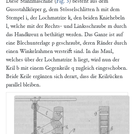
Diese Stanzmaschine (
Fig. 3
) besteht aus dem
Gussstahlkörper
g,
dem Stösselschlitten
h
mit dem
Stempel
i
, der Lochmatrize
k,
den beiden Kniehebeln
l
, welche mit der Rechts- und Linksschraube
m
durch
das Handkreuz
n
bethätigt werden. Das Ganze ist auf
eine Blechunterlage
p
geschraubt, deren Ränder durch
einen Winkelrahmen versteift sind. In das Maul,
welches über der Lochmatrize
h
liegt, wird nun der
Keil
b
mit einem Gegenkeile
q
zugleich eingeschoben.
Beide Keile ergänzen sich derart, dass die Keilrücken
parallel bleiben.