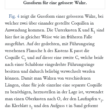
Gussform für eine grössere Walze.
Fig. 4
zeigt die Gussform einer grösseren Walze, bei
welcher zwei über einander gestellte Coquillen in
Anwendung kommen. Die Unterkasten
K
und
K
sind
1
hier fast in gleicher Weise wie im früheren Falle
ausgeführt. Auf der gedrehten, mit Führungsring
versehenen Flansche
h
des Kastens
K
passt die
Coquille
C
und auf dieser eine zweite
C,
welche beide
1
nach einer Schablone eingedrehte Führungsringe
besitzen und dadurch beliebig verwechselt werden
können. Damit man Walzen von verschiedenen
Längen, ohne für jede einzelne eine separate Coquille
zu benöthigen, herzustellen in der Lage ist, verwendet
man einen Oberkasten nach
O
, der den Laufzapfen
v
,
1
das Kleeblatt
z
und den Aufguss
t
in Sand geformt
1