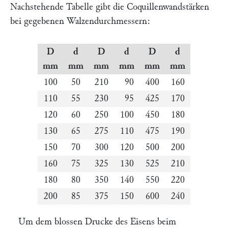
Nachstehende Tabelle gibt die Coquillenwandstärken
bei gegebenen Walzendurchmessern:
D
d
D
d
D
d
mm
mm
mm
mm
mm
mm
100
50
210
90
400
160
110
55
230
95
425
170
120
60
250
100
450
180
130
65
275
110
475
190
150
70
300
120
500
200
160
75
325
130
525
210
180
80
350
140
550
220
200
85
375
150
600
240
Um dem blossen Drucke des Eisens beim