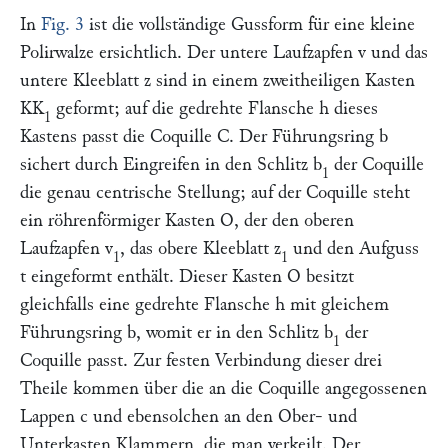
In
Fig. 3
ist die vollständige Gussform für eine kleine
Polirwalze ersichtlich. Der untere Laufzapfen
v
und das
untere Kleeblatt
z
sind in einem zweitheiligen Kasten
KK
geformt; auf die gedrehte Flansche
h
dieses
1
Kastens passt die Coquille
C.
Der Führungsring
b
sichert durch Eingreifen in den Schlitz
b
der Coquille
1
die genau centrische Stellung; auf der Coquille steht
ein röhrenförmiger Kasten
O
, der den oberen
Laufzapfen
v
, das obere Kleeblatt
z
und den Aufguss
1
1
t
eingeformt enthält. Dieser Kasten
O
besitzt
gleichfalls eine gedrehte Flansche
h
mit gleichem
Führungsring
b,
womit er in den Schlitz
b
der
1
Coquille passt. Zur festen Verbindung dieser drei
Theile kommen über die an die Coquille angegossenen
Lappen
c
und ebensolchen an den Ober- und
Unterkasten Klammern, die man verkeilt. Der