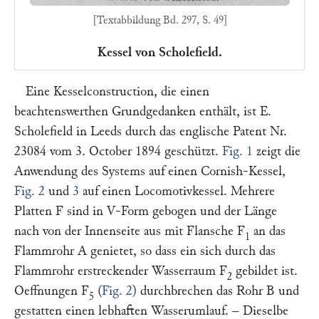
[Textabbildung Bd. 297, S. 49]
Kessel von Scholefield.
Eine Kesselconstruction, die einen
beachtenswerthen Grundgedanken enthält, ist
E.
Scholefield
in Leeds durch das englische Patent Nr.
23084 vom 3. October 1894 geschützt.
Fig. 1
zeigt die
Anwendung des Systems auf einen Cornish-Kessel,
Fig. 2
und
3
auf einen Locomotivkessel. Mehrere
Platten
F
sind in V-Form gebogen und der Länge
nach von der Innenseite aus mit Flansche
F
an das
1
Flammrohr
A
genietet, so dass ein sich durch das
Flammrohr erstreckender Wasserraum
F
gebildet ist.
2
Oeffnungen
F
(
Fig. 2
) durchbrechen das Rohr
B
und
5
gestatten einen lebhaften Wasserumlauf. – Dieselbe