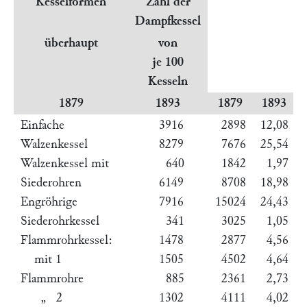
Kesselformen
Zahl der
Dampfkessel
überhaupt
von
je 100
Kesseln
1879
1893
1879
1893
Einfache
3916
2898
12,08
Walzenkessel
8279
7676
25,54
Walzenkessel mit
640
1842
1,97
Siederohren
6149
8708
18,98
Engröhrige
7916
15024
24,43
Siederohrkessel
341
3025
1,05
Flammrohrkessel:
1478
2877
4,56
mit 1
1505
4502
4,64
Flammrohre
885
2361
2,73
„ 2
1302
4111
4,02