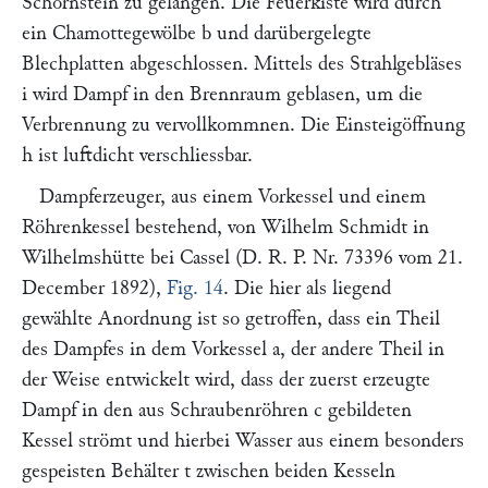
Schornstein zu gelangen. Die Feuerkiste wird durch
ein Chamottegewölbe
b
und darübergelegte
Blechplatten abgeschlossen. Mittels des Strahlgebläses
i
wird Dampf in den Brennraum geblasen, um die
Verbrennung zu vervollkommnen. Die Einsteigöffnung
h
ist luftdicht verschliessbar.
Dampferzeuger, aus einem Vorkessel und einem
Röhrenkessel bestehend, von
Wilhelm Schmidt
in
Wilhelmshütte bei Cassel
(
D. R. P. Nr. 73396 vom 21.
December 1892
),
Fig. 14
. Die hier als liegend
gewählte Anordnung ist so getroffen, dass ein Theil
des Dampfes in dem Vorkessel
a,
der andere Theil in
der Weise entwickelt wird, dass der zuerst erzeugte
Dampf in den aus Schraubenröhren
c
gebildeten
Kessel strömt und hierbei Wasser aus einem besonders
gespeisten Behälter
t
zwischen beiden Kesseln