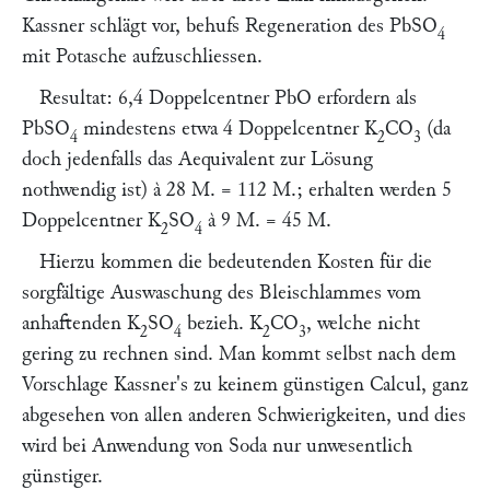
Kassner
schlägt vor, behufs Regeneration des PbSO
4
mit Potasche aufzuschliessen.
Resultat: 6,4 Doppelcentner PbO erfordern als
PbSO
mindestens etwa 4 Doppelcentner K
CO
(da
4
2
3
doch jedenfalls das Aequivalent zur Lösung
nothwendig ist) à 28 M. = 112 M.; erhalten werden 5
Doppelcentner K
SO
à 9 M. = 45 M.
2
4
Hierzu kommen die bedeutenden Kosten für die
sorgfältige Auswaschung des Bleischlammes vom
anhaftenden K
SO
bezieh. K
CO
, welche nicht
2
4
2
3
gering zu rechnen sind. Man kommt selbst nach dem
Vorschlage
Kassner'
s zu keinem günstigen Calcul, ganz
abgesehen von allen anderen Schwierigkeiten, und dies
wird bei Anwendung von Soda nur unwesentlich
günstiger.