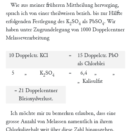
Wie aus meiner früheren Mittheilung hervorging,
sprach ich von einer theilweisen bezieh. bis zur Hälfte
erfolgenden Festlegung des K
SO
als PbSO
. Wir
2
4
4
haben unter Zugrundelegung von 1000 Doppelcentner
Melasseverarbeitung
10 Doppelctr. KCl
=
15 Doppelctr. PbO
als Chlorblei
5 „ K
SO
=
6,4 „ „
2
4
„ Kalisulfat
= 21 Doppelcentner
Bleioxydverlust.
Ich möchte mir zu bemerken erlauben, dass eine
grosse Anzahl von Melassen namentlich in ihrem
Chlorkaligehalt weit über diese Zahl hinausgehen.