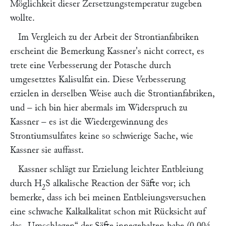
Möglichkeit dieser Zersetzungstemperatur zugeben
wollte.
Im Vergleich zu der Arbeit der Strontianfabriken
erscheint die Bemerkung
Kassner'
s nicht correct, es
trete eine Verbesserung der Potasche durch
umgesetztes Kalisulfat ein. Diese Verbesserung
erzielen in derselben Weise auch die Strontianfabriken,
und – ich bin hier abermals im Widerspruch zu
Kassner –
es ist die Wiedergewinnung des
Strontiumsulfates keine so schwierige Sache, wie
Kassner
sie auffasst.
Kassner
schlägt zur Erzielung leichter Entbleiung
durch H
S alkalische Reaction der Säfte vor; ich
2
bemerke, dass ich bei meinen Entbleiungsversuchen
eine schwache Kalkalkalitat schon mit Rücksicht auf
das
„Umschlagen“
der Säfte innegehalten habe (0,004