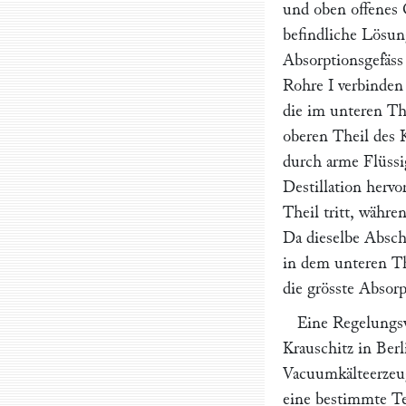
und oben offenes 
befindliche Lösun
Absorptionsgefäss
Rohre
I
verbinden
die im unteren Th
oberen Theil des 
durch arme Flüssi
Destillation hervo
Theil tritt, währe
Da dieselbe Absc
in dem unteren T
die grösste Absorp
Eine Regelungs
Krauschitz
in Berl
Vacuumkälteerzeu
eine bestimmte Te