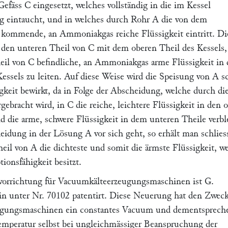
Gefäss
C
eingesetzt, welches vollständig in die im Kessel
g eintaucht, und in welches durch Rohr
A
die von dem
 kommende, an Ammoniakgas reiche Flüssigkeit eintritt. Di
 den unteren Theil von
C
mit dem oberen Theil des Kessels
eil von
C
befindliche, an Ammoniakgas arme Flüssigkeit in
Kessels zu leiten. Auf diese Weise wird die Speisung von
A
s
gkeit bewirkt, da in Folge der Abscheidung, welche durch di
rgebracht wird, in
C
die reiche, leichtere Flüssigkeit in den 
nd die arme, schwere Flüssigkeit in dem unteren Theile verbl
heidung in der Lösung
A
vor sich geht, so erhält man schlies
heil von
A
die dichteste und somit die ärmste Flüssigkeit, w
tionsfähigkeit besitzt.
vorrichtung für Vacuumkälteerzeugungsmaschinen ist
G.
in unter Nr. 70102 patentirt. Diese Neuerung hat den Zweck
gungsmaschinen ein constantes Vacuum und dementsprech
mperatur selbst bei ungleichmässiger Beanspruchung der