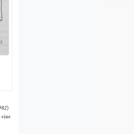
982)
 eine