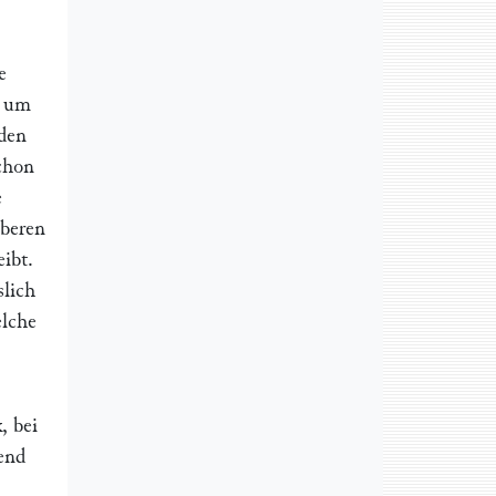
e
, um
 den
chon
e
oberen
eibt.
slich
elche
, bei
end