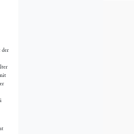
 der
ter
mit
er
i
ht