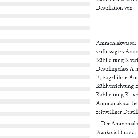
Destillation von
Ammoniakwasser i
verflüssigtes Amm
Kühlleitung
K
ver
Destillirgefäss
A
h
F
zugeführte Amm
2
Kühlvorrichtung
Kühlleitung
K
exp
Ammoniak aus let
zeitweiliger Desti
Der Ammoniakdes
Frankreich) unter