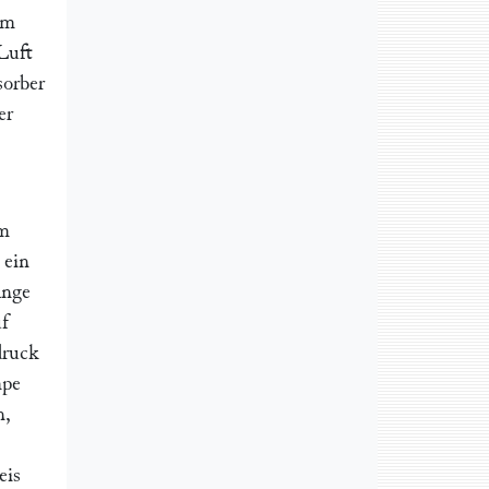
em
Luft
orber
er
im
 ein
ange
f
druck
mpe
n,
eis