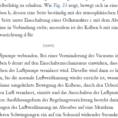
elbsthätig zu erhalten. Wie
Fig. 23
zeigt, bewegt sich in ein
lben
b,
dessen eine Seite beständig mit der atmosphärischen 
 Seite unter Einschaltung eines Oelkataraktes
c
mit dem Abs
ne in Verbindung steht; ausserdem ist der Kolben
b
mit ein
vorrichtung
d
für
ftpumpe verbunden. Bei einer Verminderung des Vacuums 
lben
b
derart auf den Einschaltemechanismus einwirken, dass
hen der Luftpumpe veranlasst wird. Dieselbe wird dann so l
n, bis die normale Luftverdünnung wieder erreicht ist, worau
 Sinne umgekehrte Bewegung des Kolbens, durch den Ueber
en Luft veranlasst, eintritt und das Ausschalten der Luftpu
tere Ausführungsform der Regelungsvorrichtung besteht dari
ungen der Luftverdünnung im Absorber auf eine Membran
deren Schwingungen ein auf ein Solenoid wirkender Stromkr