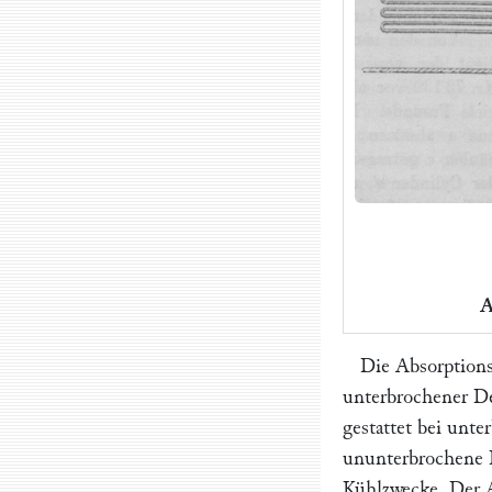
A
Die Absorptions
unterbrochener De
gestattet bei unt
ununterbrochene 
Kühlzwecke. Der A