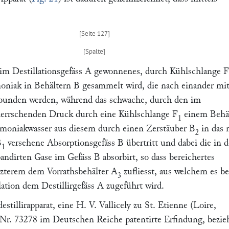
m Destillationsgefäss
A
gewonnenes, durch Kühlschlange
F
oniak in Behältern
B
gesammelt wird, die nach einander mit
bunden werden, während das schwache, durch den im
errschenden Druck durch eine Kühlschlange
F
einem Behäl
1
oniakwasser aus diesem durch einen Zerstäuber
B
in das 
2
B
versehene Absorptionsgefäss
B
übertritt und dabei die in d
1
andirten Gase im Gefäss
B
absorbirt, so dass bereichertes
zterem dem Vorrathsbehälter
A
zufliesst, aus welchem es be
3
llation dem Destillirgefäss
A
zugeführt wird.
tillirapparat, eine
H. V. Vallicely
zu St. Etienne (Loire,
 Nr. 73278 im Deutschen Reiche patentirte Erfindung, bezie