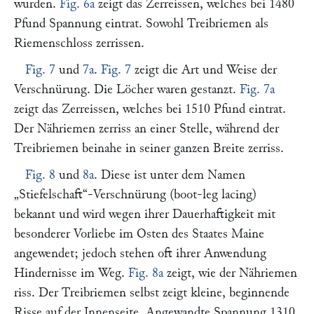
wurden.
Fig. 6a
zeigt das Zerreissen, welches bei 1480
Pfund Spannung eintrat. Sowohl Treibriemen als
Riemenschloss zerrissen.
Fig. 7
und
7a
.
Fig. 7
zeigt die Art und Weise der
Verschnürung. Die Löcher waren gestanzt.
Fig. 7a
zeigt das Zerreissen, welches bei 1510 Pfund eintrat.
Der Nähriemen zerriss an einer Stelle, während der
Treibriemen beinahe in seiner ganzen Breite zerriss.
Fig. 8
und
8a
. Diese ist unter dem Namen
„Stiefelschaft“
-Verschnürung (boot-leg lacing)
bekannt und wird wegen ihrer Dauerhaftigkeit mit
besonderer Vorliebe im Osten des Staates Maine
angewendet; jedoch stehen oft ihrer Anwendung
Hindernisse im Weg.
Fig. 8a
zeigt, wie der Nähriemen
riss. Der Treibriemen selbst zeigt kleine, beginnende
Risse auf der Innenseite. Angewandte Spannung 1310