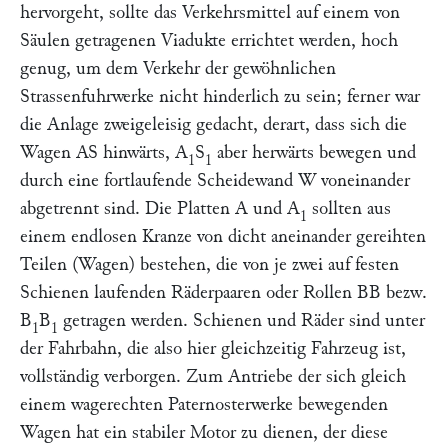
hervorgeht, sollte das Verkehrsmittel auf einem von
Säulen getragenen Viadukte errichtet werden, hoch
genug, um dem Verkehr der gewöhnlichen
Strassenfuhrwerke nicht hinderlich zu sein; ferner war
die Anlage zweigeleisig gedacht, derart, dass sich die
Wagen
AS
hinwärts,
A
S
aber herwärts bewegen und
1
1
durch eine fortlaufende Scheidewand
W
voneinander
abgetrennt sind. Die Platten
A
und
A
sollten aus
1
einem endlosen Kranze von dicht aneinander gereihten
Teilen (Wagen) bestehen, die von je zwei auf festen
Schienen laufenden Räderpaaren oder Rollen
BB
bezw.
B
B
getragen werden. Schienen und Räder sind unter
1
1
der Fahrbahn, die also hier gleichzeitig Fahrzeug ist,
vollständig verborgen. Zum Antriebe der sich gleich
einem wagerechten Paternosterwerke bewegenden
Wagen hat ein stabiler Motor zu dienen, der diese