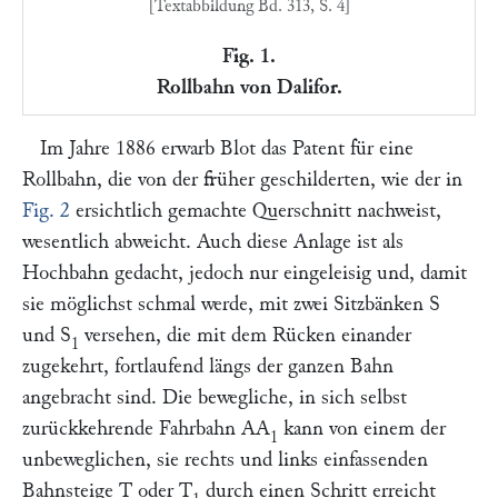
[Textabbildung Bd. 313, S. 4]
Fig. 1.
Rollbahn von Dalifor.
Im Jahre 1886 erwarb
Blot
das Patent für eine
Rollbahn, die von der früher geschilderten, wie der in
Fig. 2
ersichtlich gemachte Querschnitt nachweist,
wesentlich abweicht. Auch diese Anlage ist als
Hochbahn gedacht, jedoch nur eingeleisig und, damit
sie möglichst schmal werde, mit zwei Sitzbänken
S
und
S
versehen, die mit dem Rücken einander
1
zugekehrt, fortlaufend längs der ganzen Bahn
angebracht sind. Die bewegliche, in sich selbst
zurückkehrende Fahrbahn
AA
kann von einem der
1
unbeweglichen, sie rechts und links einfassenden
Bahnsteige
T
oder
T
durch einen Schritt erreicht