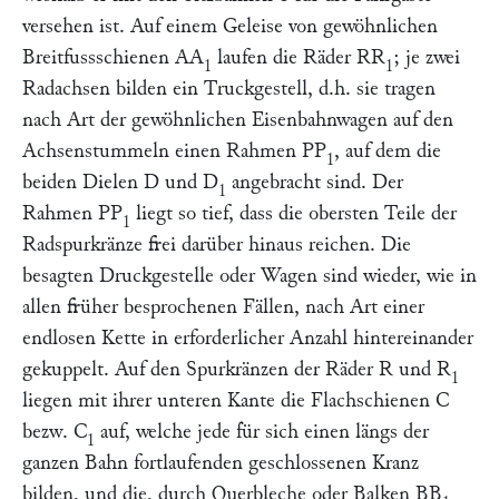
versehen ist. Auf einem Geleise von gewöhnlichen
Breitfussschienen
AA
laufen die Räder
RR
; je zwei
1
1
Radachsen bilden ein Truckgestell, d.h. sie tragen
nach Art der gewöhnlichen Eisenbahnwagen auf den
Achsenstummeln einen Rahmen
PP
,
auf dem die
1
beiden Dielen
D
und
D
angebracht sind. Der
1
Rahmen
PP
liegt so tief, dass die obersten Teile der
1
Radspurkränze frei darüber hinaus reichen. Die
besagten Druckgestelle oder Wagen sind wieder, wie in
allen früher besprochenen Fällen, nach Art einer
endlosen Kette in erforderlicher Anzahl hintereinander
gekuppelt. Auf den Spurkränzen der Räder
R
und
R
1
liegen mit ihrer unteren Kante die Flachschienen
C
bezw.
C
auf, welche jede für sich einen längs der
1
ganzen Bahn fortlaufenden geschlossenen Kranz
bilden, und die, durch Querbleche oder Balken
BB