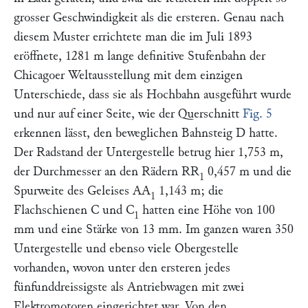
grosser Geschwindigkeit als die ersteren. Genau nach
diesem Muster errichtete man die im Juli 1893
eröffnete, 1281 m lange definitive Stufenbahn der
Chicagoer Weltausstellung mit dem einzigen
Unterschiede, dass sie als Hochbahn ausgeführt wurde
und nur auf einer Seite, wie der Querschnitt
Fig. 5
erkennen lässt, den beweglichen Bahnsteig
D
hatte.
Der Radstand der Untergestelle betrug hier 1,753 m,
der Durchmesser an den Rädern
RR
0,457 m und die
1
Spurweite des Geleises
AA
1,143 m; die
1
Flachschienen
C
und
C
hatten eine Höhe von 100
1
mm und eine Stärke von 13 mm. Im ganzen waren 350
Untergestelle und ebenso viele Obergestelle
vorhanden, wovon unter den ersteren jedes
fünfunddreissigste als Antriebwagen mit zwei
Elektromotoren eingerichtet war. Von den