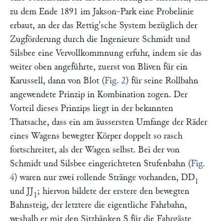
zu dem Ende 1891 im Jakson-Park eine Probelinie
erbaut, an der das
Rettig'
sche System bezüglich der
Zugförderung durch die Ingenieure
Schmidt
und
Silsbee
eine Vervollkommnung erfuhr, indem sie das
weiter oben angeführte, zuerst von
Bliven
für ein
Karussell, dann von
Blot
(
Fig. 2
) für seine Rollbahn
angewendete Prinzip in Kombination zogen. Der
Vorteil dieses Prinzips liegt in der bekannten
Thatsache, dass ein am äussersten Umfange der Räder
eines Wagens bewegter Körper doppelt so rasch
fortschreitet, als der Wagen selbst. Bei der von
Schmidt
und
Silsbee
eingerichteten Stufenbahn (
Fig.
4
) waren nur zwei rollende Stränge vorhanden,
DD
1
und
JJ
; hiervon bildete der erstere den bewegten
1
Bahnsteig, der letztere die eigentliche Fahrbahn,
weshalb er mit den Sitzbänken
S
für die Fahrgäste