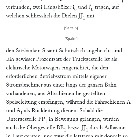
1
verbunden, zwei Längshölzer
i
und
i'
tragen, auf
0
0
welchen schliesslich die Dielen
JJ
mit
1
den Sitzbänken
S
samt Schutzdach angebracht sind.
Ein gewisser Prozentsatz der Truckgestelle ist als
elektrische Motorwagen eingerichtet, die den
erforderlichen Betriebsstrom mittels eigener
Stromabnehmer aus einer längs der ganzen Bahn
vorhandenen, aus Altschienen hergestellten
Speiseleitung empfangen, während die Fahrschienen
A
und
A
als Rückleitung dienen. Sobald die
1
Untergestelle
PP
in Bewegung gelangen, werden
1
auch die Obergestelle
BB
bezw.
JJ
durch Adhäsion
1
1
in Lauf geraten, und zwar die letzteren mit doppelt so