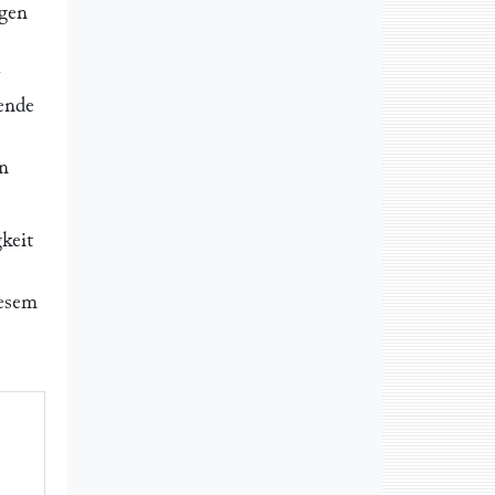
igen
ende
n
keit
iesem