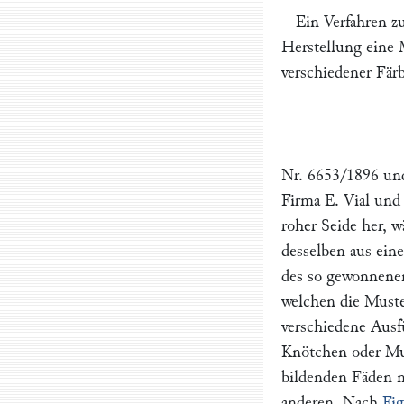
Ein Verfahren z
Herstellung eine 
verschiedener Fär
Nr. 6653/1896 und
Firma
E. Vial und
roher Seide her, 
desselben aus eine
des so gewonnenen
welchen die Must
verschiedene Aus
Knötchen oder Must
bildenden Fäden 
anderen. Nach
Fig