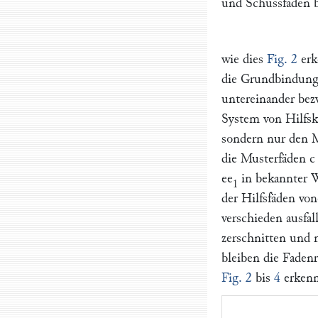
und Schussfäden b
wie dies
Fig. 2
erk
die Grundbindung 
untereinander bez
System von Hilfsk
sondern nur den 
die Musterfäden
c
ee
in bekannter 
1
der Hilfsfäden vo
verschieden ausfal
zerschnitten und 
bleiben die Fadenr
Fig. 2
bis
4
erkenn