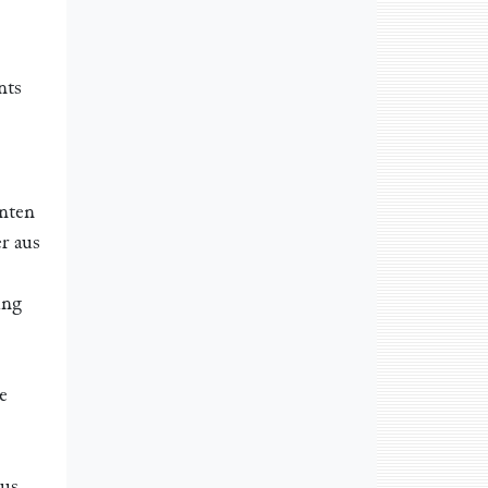
nts
nnten
r aus
ung
e
aus