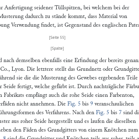
ur Anfertigung seidener Tüllspitzen, bei welchem bei der
Musterung dadurch zu stände kommt, dass Material von
bung Verwendung findet, ist Gegenstand des englischen Pate
 nach demselben ebenfalls eine Erfindung der bereits gena
 Co.,
Lyon. Die letztere stellt das Grundnetz oder Grundgitte
während sie die die Musterung des Gewebes ergebenden Teile
r Seide fertigt, welche gefärbt ist. Durch nachträgliche Färb
 Fabrikats empfängt auch die rohe Seide einen Farbenton,
erfäden nicht annehmen. Die
Fig. 5
bis
9
veranschaulichen
führungsformen des Verfahrens. Nach den
Fig. 5
bis
7
sind di
er aus roher Seide hergestellt und es laufen die dieselben
neben den Fäden des Grundgitters von einem Knötchen zum
. 8
sind die Grundgitter und Knötchen teils aus roher, teils 