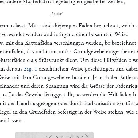
esondere Musterfäden riegelartig eingearbeitet werden,
ennen lässt. Mit
a
sind diejenigen Fäden bezeichnet, welche 
verwendet werden und in irgend einer bekannten Weise
w. mit den Kettenfäden verschlungen werden,
bb
bezeichnet 
ettenfäden, das nicht mit in das Grundgewebe eingearbeitet 
Musterfäden
c
als Stützpunkt dient. Um diese Hilfsfäden
b
we
in der aus
Fig. 1
ersichtlichen Weise geschlungen und dabei
Weise mit dem Grundgewebe verbunden. Je nach der Entfern
neinander und deren Spannung wird die Grösse der Fadenrieg
len. Ist das Gewebe fertiggestellt, so werden die Hilfsfäden
b
mit der Hand ausgezogen oder durch Karbonisation zerstört 
iegel an den Grundfäden befestigt in der Weise stehen, wie e
en lassen.