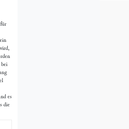
für
ein
wird,
rden
 bei
ung
el
und es
s die