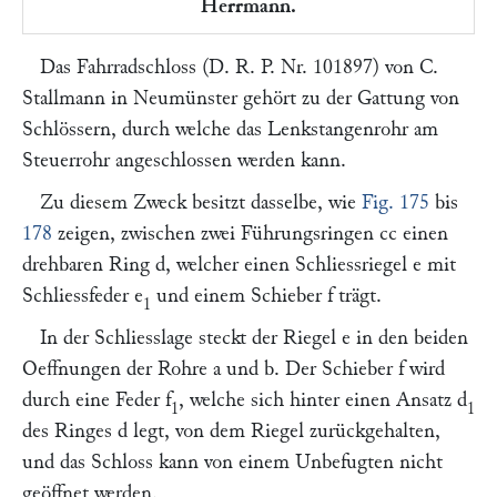
Herrmann.
Das Fahrradschloss (D. R. P. Nr. 101897) von
C.
Stallmann
in Neumünster gehört zu der Gattung von
Schlössern, durch welche das Lenkstangenrohr am
Steuerrohr angeschlossen werden kann.
Zu diesem Zweck besitzt dasselbe, wie
Fig. 175
bis
178
zeigen, zwischen zwei Führungsringen
cc
einen
drehbaren Ring
d,
welcher einen Schliessriegel
e
mit
Schliessfeder
e
und einem Schieber
f
trägt.
1
In der Schliesslage steckt der Riegel
e
in den beiden
Oeffnungen der Rohre
a
und
b.
Der Schieber
f
wird
durch eine Feder
f
, welche sich hinter einen Ansatz
d
1
1
des Ringes
d
legt, von dem Riegel zurückgehalten,
und das Schloss kann von einem Unbefugten nicht
geöffnet werden.