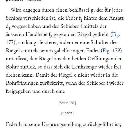
Wird dagegen durch einen Schlüssel
g,
der für jedes
Schloss verschieden ist, die Feder
f
hinter dem Ansatz
1
d
vorgeschoben und der Schieber
f
mittels der
1
äusseren Handhabe
f
gegen den Riegel gedreht (
Fig.
2
177
), so drängt letzterer, indem er eine Schulter des
Riegels mittels seines gabelförmigen Endes (
Fig. 179
)
unterfasst, den Riegel aus den beiden Oeffnungen der
Rohre zurück, so dass sich die Lenkstange wieder frei
drehen kann. Damit der Riegel
e
nicht wieder in die
Rohröffnungen zurücktritt, wenn der Schieber
f
wieder
freigegeben und durch eine
Feder
h
in seine Ursprungsstellung zurückgeführt ist,