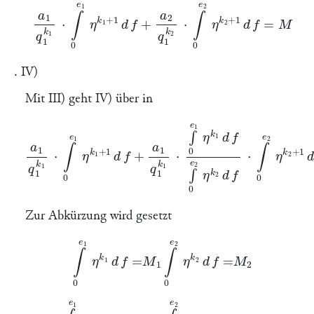
a
1
q
1
k
1
⋅
∫
0
e
1
η
k
1
+
1
d
f
+
a
2
q
1
k
2
⋅
∫
0
e
2
η
k
2
+
1
d
f
=
M
. IV)
Mit III) geht IV) über in
a
1
q
1
k
1
⋅
∫
0
e
1
η
k
1
+
1
d
f
+
a
1
q
1
k
1
⋅
∫
0
e
1
η
k
1
d
f
∫
0
e
2
η
k
2
d
f
⋅
∫
0
e
2
η
Zur Abkürzung wird gesetzt
∫
0
e
1
η
k
1
d
f
=
\frakfamily
M
1
∫
0
e
2
η
k
2
d
f
=
\frakfamily
M
2
∫
0
e
1
η
k
1
+
1
d
f
=
J
1
∫
0
e
2
η
k
2
+
1
d
f
=
J
2