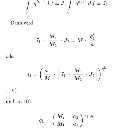
Dann wird
J
1
+
\frakfamily
M
1
\frakfamily
M
2
⋅
J
2
=
M
⋅
q
1
k
1
a
1
oder
q
1
=
(
a
1
M
⋅
[
J
1
+
\frakfamily
M
1
\frakfamily
M
2
⋅
J
2
]
)
1
k
1
. . V)
und aus III)
q
1
=
(
\frakfamily
M
2
\frakfamily
M
1
⋅
a
2
a
1
)
1
k
2
−
k
1