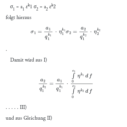
k
k
σ
=
a
ε
1 σ
= a
ε
2
1
1
2
2
folgt hieraus
σ
1
=
a
1
q
1
k
1
⋅
η
1
k
1
σ
2
=
a
2
q
1
k
2
⋅
η
2
k
2
.
Damit wird aus I)
a
2
q
1
k
2
=
a
1
q
1
k
1
⋅
∫
0
e
1
η
k
1
d
f
∫
0
e
2
η
k
2
d
f
. . . . . III)
und aus Gleichung II)