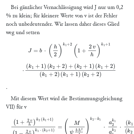
Bei gänzlicher Vernachlässigung wird
J
nur um 0,2
% zu klein; für kleinere Werte von
v
ist der Fehler
noch unbedeutender. Wir lassen daher dieses Glied
weg und setzen
J
=
b
⋅
(
h
2
)
k
1
+
2
(
1
+
2
v
h
)
k
1
+
1
⋅
(
k
1
+
1
)
(
k
2
+
2
)
+
(
k
2
+
1
)
(
k
1
+
2
)
(
k
1
+
2
)
(
k
1
+
1
)
(
k
2
+
2
)
.
Mit diesem Wert wird die Bestimmungsgleichung
VII) für
v
(
M
ψ
b
(
h
1
2
+
4
2
)
v
k
h
2
)
−
k
k
2
1
(
⋅
k
a
1
2
+
k
1
1
)
a
(
1
1
k
−
2
2
⋅
v
(
k
h
1
)
k
+
1
1
⋅
)
(
k
k
2
2
(
+
k
1
2
)
+
=
1
)
k
1