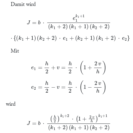
Damit wird
J
=
b
⋅
e
1
k
1
+
1
(
k
1
+
2
)
(
k
1
+
1
)
(
k
2
+
2
)
⋅
{
(
k
1
+
1
)
(
k
2
+
2
)
⋅
e
1
+
(
k
2
+
1
)
(
k
1
+
2
)
⋅
e
2
}
Mit
e
1
=
h
2
+
v
=
h
2
⋅
(
1
+
2
v
h
)
e
2
=
h
2
−
v
=
h
2
⋅
(
1
−
2
v
h
)
wird
J
=
b
⋅
(
h
2
)
k
1
+
2
⋅
(
1
+
2
v
h
)
k
1
+
1
(
k
1
+
2
)
(
k
1
+
1
)
(
k
2
+
2
)