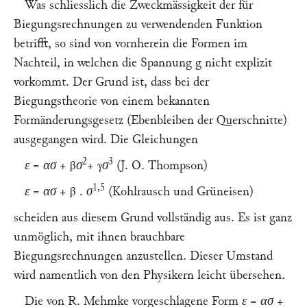
Was schliesslich die
Zweckmässigkeit
der für
Biegungsrechnungen zu verwendenden Funktion
betrifft, so sind von vornherein die Formen im
Nachteil, in welchen die Spannung
g
nicht explizit
vorkommt. Der Grund ist, dass bei der
Biegungstheorie von einem bekannten
Formänderungsgesetz (Ebenbleiben der Querschnitte)
ausgegangen wird. Die Gleichungen
2
3
ε = ασ + βσ
+ γσ
(
J. O. Thompson
)
1,5
ε = ασ
+
β
.
σ
(
Kohlrausch
und
Grüneisen
)
scheiden aus diesem Grund vollständig aus. Es ist ganz
unmöglich, mit ihnen brauchbare
Biegungsrechnungen anzustellen. Dieser Umstand
wird namentlich von den Physikern leicht übersehen.
Die von
R. Mehmke
vorgeschlagene Form
ε = ασ +