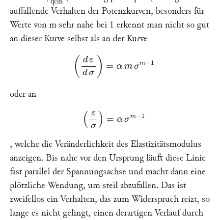
qcm
auffallende Verhalten der Potenzkurven, besonders für
Werte von
m
sehr nahe bei 1 erkennt man nicht so gut
an dieser Kurve selbst als an der Kurve
(
d
ε
d
σ
)
=
α
m
σ
m
−
1
oder an
(
ε
σ
)
=
α
σ
m
−
1
, welche die Veränderlichkeit des Elastizitätsmodulus
anzeigen. Bis nahe vor den Ursprung läuft diese Linie
fast parallel der Spannungsachse und macht dann eine
plötzliche Wendung, um steil abzufallen. Das ist
zweifellos ein Verhalten, das zum Widerspruch reizt, so
lange es nicht gelingt, einen derartigen Verlauf durch