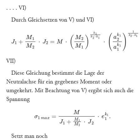
. . . . VI)
Durch Gleichsetzen von V) und VI)
J
1
+
\frakfamily
M
1
\frakfamily
M
2
⋅
J
2
=
M
⋅
(
\frakfamily
M
2
VII)
Diese Gleichung bestimmt die Lage der
Neutralachse für ein gegebenes Moment oder
umgekehrt. Mit Beachtung von V) ergibt sich auch die
Spannung
σ
1
m
a
x
=
M
J
1
+
\frakfamily
M
1
\frakfamily
M
2
⋅
J
2
⋅
e
1
k
1
.
Setzt man noch