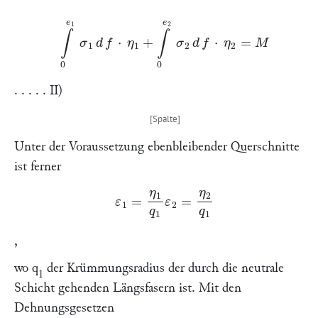
∫
0
e
1
σ
1
d
f
⋅
η
1
+
∫
0
e
2
σ
2
d
f
⋅
η
2
=
M
. . . . . II)
Unter der Voraussetzung ebenbleibender Querschnitte
ist ferner
ε
1
=
η
1
q
1
ε
2
=
η
2
q
1
,
wo
q
der Krümmungsradius der durch die neutrale
1
Schicht gehenden Längsfasern ist. Mit den
Dehnungsgesetzen