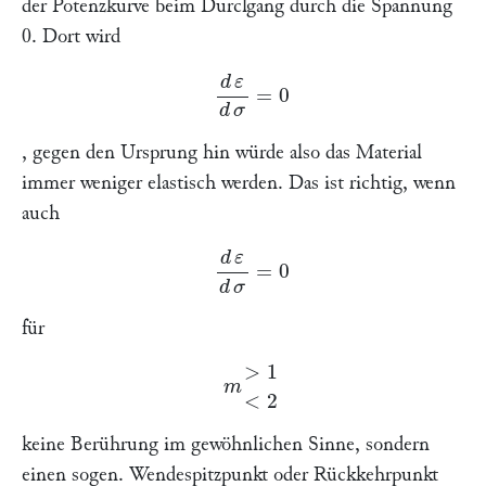
der Potenzkurve beim Durclgang durch die Spannung
0. Dort wird
d
ε
d
σ
=
0
, gegen den Ursprung hin würde also das Material
immer weniger elastisch werden. Das ist richtig, wenn
auch
d
ε
d
σ
=
0
für
m
>
1
<
2
keine Berührung im gewöhnlichen Sinne, sondern
einen sogen. Wendespitzpunkt oder Rückkehrpunkt