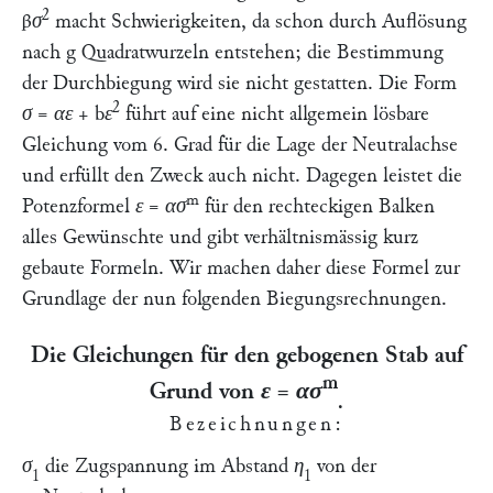
2
βσ
macht Schwierigkeiten, da schon durch Auflösung
nach
g
Quadratwurzeln entstehen; die Bestimmung
der Durchbiegung wird sie nicht gestatten. Die Form
2
σ = αε
+
bε
führt auf eine nicht allgemein lösbare
Gleichung vom 6. Grad für die Lage der Neutralachse
und erfüllt den Zweck auch nicht. Dagegen leistet die
m
Potenzformel
ε
=
ασ
für den rechteckigen Balken
alles Gewünschte und gibt verhältnismässig kurz
gebaute Formeln. Wir machen daher diese Formel zur
Grundlage der nun folgenden Biegungsrechnungen.
Die Gleichungen für den gebogenen Stab auf
m
Grund von
ε = ασ
.
Bezeichnungen
:
σ
die Zugspannung im Abstand
η
von der
1
1