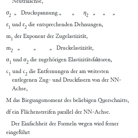
Neutralachse,
σ
„ Druckspannung „ „
η
„ „ „
2
2
ε
und
ε
die entsprechenden Dehnungen,
1
2
m
der Exponent der Zugelastizität,
1
m
„ „ „ Druckelastizität,
2
α
und
α
die zugehörigen Elastizitätsfaktoren,
1
2
c
und
c
die Entfernungen der am weitesten
1
2
entlegenen Zug- und Druckfasern von der
NN
-
Achse,
M
das Biegungsmoment des beliebigen Querschnitts,
df
ein Flächenstreifen parallel der
NN
-Achse.
Der Einfachheit der Formeln wegen wird ferner
eingeführt