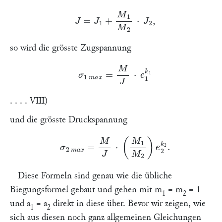
J
=
J
1
+
\frakfamily
M
1
\frakfamily
M
2
⋅
J
2
,
so wird die grösste Zugspannung
σ
1
m
a
x
=
M
J
⋅
e
1
k
1
. . . . VIII)
und die grösste Druckspannung
σ
2
m
a
x
=
M
J
⋅
(
\frakfamily
M
1
\frakfamily
M
2
)
e
2
k
2
.
Diese Formeln sind genau wie die übliche
Biegungsformel gebaut und gehen mit
m
=
m
= 1
1
2
und
a
=
a
direkt in diese über. Bevor wir zeigen, wie
1
2
sich aus diesen noch ganz allgemeinen Gleichungen