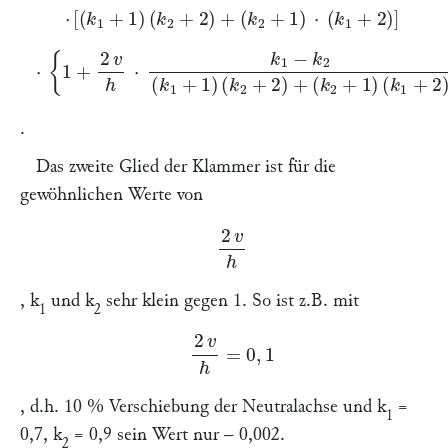
⋅
[
(
k
1
+
1
)
(
k
2
+
2
)
+
(
k
2
+
1
)
⋅
(
k
1
+
2
)
]
⋅
{
1
+
2
v
h
⋅
k
1
−
k
2
(
k
1
+
1
)
(
k
2
+
2
)
+
(
k
2
+
1
)
(
k
1
+
2
)
}
.
Das zweite Glied der Klammer ist für die
gewöhnlichen Werte von
2
v
h
,
k
und
k
sehr klein gegen 1. So ist z.B. mit
1
2
2
v
h
=
0
,
1
, d.h. 10 % Verschiebung der Neutralachse und
k
=
1
0,7,
k
= 0,9 sein Wert nur – 0,002.
2