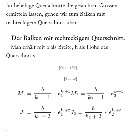
für beliebige Querschnitte die gesuchten Grössen
ermitteln lassen, gehen wir zum Balken mit
rechteckigem Querschnitt über.
Der Balken mit rechteckigem Querschnitt.
Man erhält mit
b
als Breite,
h
als Höhe des
Querschnitts
M
1
=
b
k
1
+
1
⋅
e
1
k
1
+
1
M
2
=
b
k
2
+
1
⋅
e
2
k
2
+
1
J
1
=
b
k
1
+
2
⋅
e
1
k
1
+
2
J
2
=
b
k
2
+
2
⋅
e
2
k
2
+
2
.