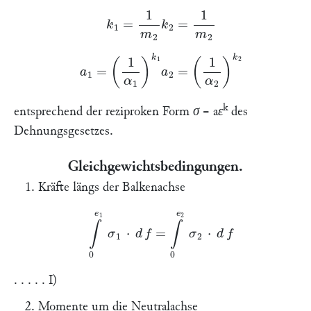
k
1
=
1
m
2
k
2
=
1
m
2
a
1
=
(
1
α
1
)
k
1
a
2
=
(
1
α
2
)
k
2
k
entsprechend der reziproken Form
σ = aε
des
Dehnungsgesetzes.
Gleichgewichtsbedingungen.
1. Kräfte längs der Balkenachse
∫
0
e
1
σ
1
⋅
d
f
=
∫
0
e
2
σ
2
⋅
d
f
. . . . . I)
2. Momente um die Neutralachse