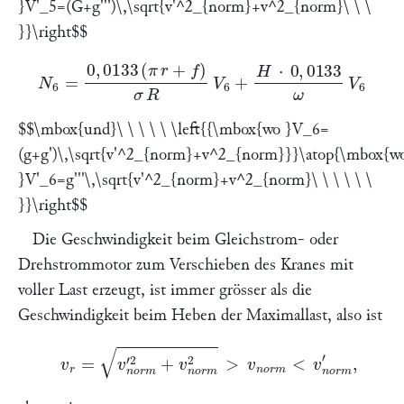
}V'_5=(G+g''')\,\sqrt{v'^2_{norm}+v^2_{norm}\ \ \
}}\right$$
N
6
=
0
,
0133
(
π
r
+
f
)
σ
R
V
6
+
H
⋅
0
,
0133
ω
V
6
$$\mbox{und}\ \ \ \ \ \left{{\mbox{wo }V_6=
(g+g')\,\sqrt{v'^2_{norm}+v^2_{norm}}}\atop{\mbox{w
}V'_6=g'''\,\sqrt{v'^2_{norm}+v^2_{norm}\ \ \ \ \ \
}}\right$$
Die Geschwindigkeit beim Gleichstrom- oder
Drehstrommotor zum Verschieben des Kranes mit
voller Last erzeugt, ist immer grösser als die
Geschwindigkeit beim Heben der Maximallast, also ist
v
r
=
v
n
o
r
m
′
2
+
v
n
o
r
m
2
>
v
n
o
r
m
und
<
v
n
o
r
m
′
,