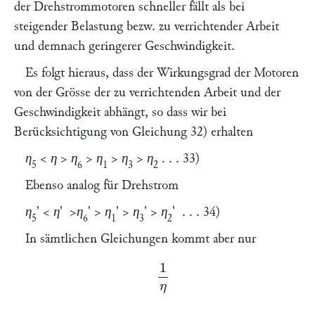
der Drehstrommotoren schneller fällt als bei
steigender Belastung bezw. zu verrichtender Arbeit
und demnach geringerer Geschwindigkeit.
Es folgt hieraus, dass der Wirkungsgrad der Motoren
von der Grösse der zu verrichtenden Arbeit und der
Geschwindigkeit abhängt, so dass wir bei
Berücksichtigung von Gleichung 32) erhalten
η
<
η > η
>
η
>
η
>
η
. . . 33)
5
6
1
3
2
Ebenso analog für Drehstrom
η
' <
η' >η
' >
η
' >
η
'
> η
'
. . . 34)
5
6
1
3
2
In sämtlichen Gleichungen kommt aber nur
1
η