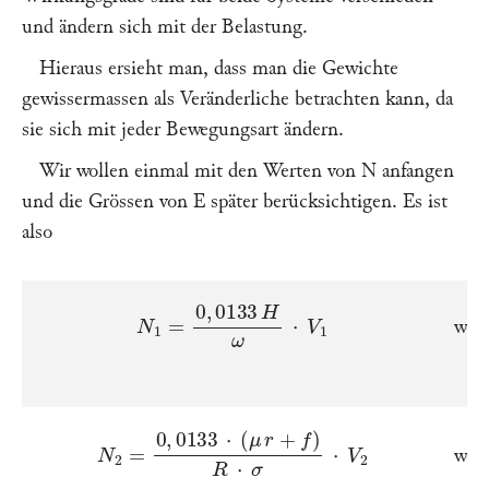
und ändern sich mit der Belastung.
Hieraus ersieht man, dass man die Gewichte
gewissermassen als Veränderliche betrachten kann, da
sie sich mit jeder Bewegungsart ändern.
Wir wollen einmal mit den Werten von
N
anfangen
und die Grössen von
E
später berücksichtigen. Es ist
also
N
1
=
0
,
0133
H
ω
⋅
V
1
wo
N
2
=
0
,
0133
⋅
(
μ
r
+
f
)
R
⋅
σ
⋅
V
2
wo