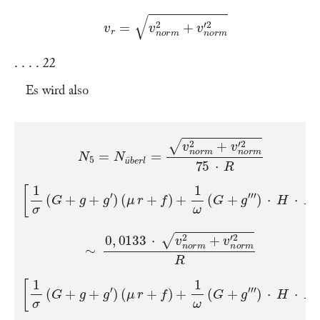
v
r
=
v
n
o
r
m
2
+
v
n
o
r
m
′
2
. . . . 22
Es wird also
N
5
=
N
ü
b
e
r
l
=
v
n
o
r
m
2
+
v
n
o
r
m
′
2
75
⋅
R
ü
[
1
σ
(
G
+
g
+
g
′
)
(
μ
r
+
f
)
+
1
ω
(
G
+
g
‴
)
⋅
H
⋅
R
]
∼
0
,
0133
⋅
v
n
o
r
m
2
+
v
n
o
r
m
′
2
R
[
1
σ
(
G
+
g
+
g
′
)
(
μ
r
+
f
)
+
1
ω
(
G
+
g
‴
)
⋅
H
⋅
R
]