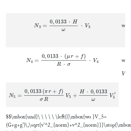
N
3
=
0
,
0133
⋅
H
ω
⋅
V
3
wo
N
4
=
0
,
0133
⋅
(
μ
r
+
f
)
R
⋅
σ
⋅
V
4
wo
N
5
=
0
,
0133
(
π
r
+
f
)
σ
R
V
5
+
H
⋅
0
,
0133
ω
V
5
′
$$\mbox{und}\ \ \ \ \ \left{{\mbox{wo }V_5=
(G+g+g')\,\sqrt{v'^2_{norm}+v^2_{norm}}}\atop{\mbo