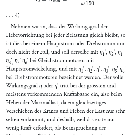
. . . 4)
Nehmen wir an, dass der Wirkungsgrad der
Hebevorrichtung bei jeder Belastung gleich bleibt, so
ist dies bei einem Hauptstrom oder Drehstrommotor
doch nicht der Fall, und soll derselbe mit
η
',
η
',
η
1
2
1
η
'
η
'
η
' bei Gleichstrommotoren mit
3
,
5
6
Hauptstromwickelung, und mit
η
',
η
',
η', η
'
η
'
η
'
1
2
3
,
5
6
bei Drehstrommotoren bezeichnet werden. Der volle
Wirkungsgrad
η
oder
η
' tritt bei der grössten und
meistens vorkommenden Kraftabgabe ein, also beim
Heben der Maximallast, da ein gleichzeitiges
Verschieben des Kranes und Heben der Last nur sehr
selten vorkommt, und deshalb, weil das erste nur
wenig Kraft erfordert, als Beanspruchung der