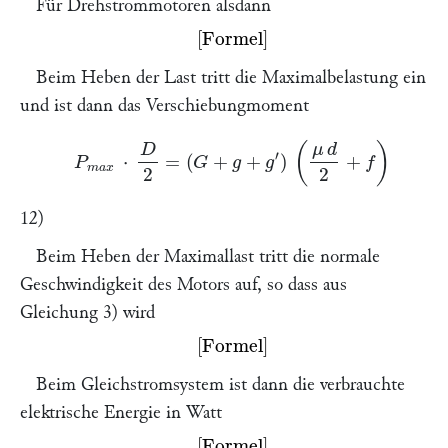
Für Drehstrommotoren alsdann
Missing or unrecognized delimiter for \left
Beim Heben der Last tritt die Maximalbelastung ein
und ist dann das Verschiebungmoment
P
m
a
x
⋅
D
2
=
(
G
+
g
+
g
′
)
(
μ
d
2
+
f
)
12)
Beim Heben der Maximallast tritt die normale
Geschwindigkeit des Motors auf, so dass aus
Gleichung 3) wird
Missing or unrecognized delimiter for \left
Beim Gleichstromsystem ist dann die verbrauchte
elektrische Energie in Watt
Missing or unrecognized delimiter for \left