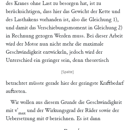
des Kranes ohne Last zu besorgen hat, ist zu
berücksichtigen, dass hier das Gewicht der Kette und
des Lasthakens vorhanden ist, also die Gleichung 1),
und damit das Verschiebungsmoment in Gleichung 2)
in Rechnung gezogen Werden muss. Bei dieser Arbeit
wird der Motor nun nicht mehr die maximale
Geschwindigkeit entwickeln, jedoch wird der
Unterschied ein geringer sein, denn theoretisch
betrachtet müsste gerade hier der geringste Kraftbedarf
auftreten.
Wir wollen aus diesem Grunde die Geschwindigkeit
mit
v'
und der Wirkungsgrad der Räder sowie der
max
Uebersetzung mit
σ
bezeichnen. Es ist dann
N
2
=
P
2
⋅
v
m
a
x
′
σ
75