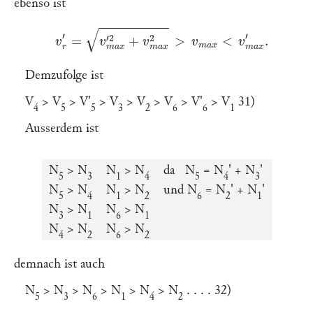
ebenso ist
v
r
′
=
v
m
a
x
′
2
+
v
m
a
x
2
>
v
m
a
x
und
<
v
m
a
x
′
.
Demzufolge ist
V
>
V
>
V
'
>
V
>
V
>
V
>
V
'
>
V
31)
4
5
5
3
2
6
6
1
Ausserdem ist
N
>
N
N
>
N
da
N
= N
' +
N
'
5
3
1
4
5
4
3
N
>
N
N
>
N
und
N
= N
' +
N
'
5
4
1
2
6
2
1
N
>
N
N
>
N
3
1
6
1
N
>
N
N
>
N
4
2
6
2
demnach ist auch
N
>
N
>
N
>
N
>
N
>
N
.
. . .
32)
5
3
6
1
4
2