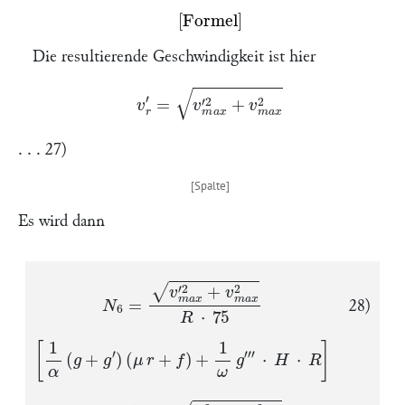
Missing or unrecognized delimiter for \left
Die resultierende Geschwindigkeit ist hier
v
r
′
=
v
m
a
x
′
2
+
v
m
a
x
2
. . . 27)
Es wird dann
N
6
=
v
m
a
x
′
2
+
v
m
a
x
2
R
⋅
75
28)
[
1
α
(
g
+
g
′
)
(
μ
r
+
f
)
+
1
ω
g
‴
⋅
H
⋅
R
]
∼
0
,
0133
⋅
v
m
a
x
′
2
+
v
m
a
x
2
R