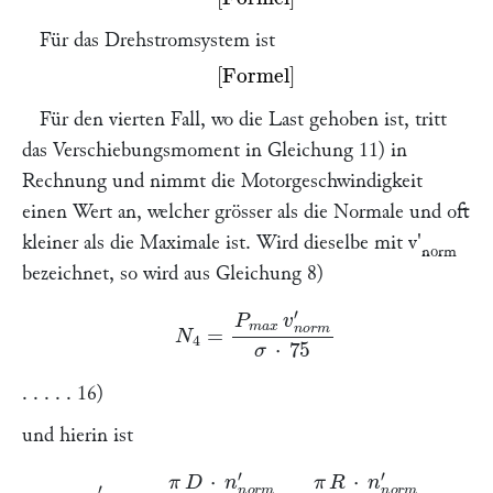
Für das Drehstromsystem ist
Missing or unrecognized delimiter for \left
Für den vierten Fall, wo die Last gehoben ist, tritt
das Verschiebungsmoment in Gleichung 11) in
Rechnung und nimmt die Motorgeschwindigkeit
einen Wert an, welcher grösser als die Normale und oft
kleiner als die Maximale ist. Wird dieselbe mit
v'
norm
bezeichnet, so wird aus Gleichung 8)
N
4
=
P
m
a
x
v
n
o
r
m
′
σ
⋅
75
. . . . . 16)
und hierin ist
v
n
o
r
m
′
=
π
D
⋅
n
n
o
r
m
′
60
=
π
R
⋅
n
n
o
r
m
′
30