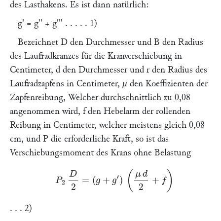
des Lasthakens. Es ist dann natürlich:
g' = g'' + g''
' . . . . . 1)
Bezeichnet
D
den Durchmesser und
B
den Radius
des Laufradkranzes für die Kranverschiebung in
Centimeter,
d
den Durchmesser und
r
den Radius des
Laufradzapfens in Centimeter,
μ
den Koeffizienten der
Zapfenreibung, Welcher durchschnittlich zu 0,08
angenommen wird,
f
den Hebelarm der rollenden
Reibung in Centimeter, welcher meistens gleich 0,08
cm, und
P
die erforderliche Kraft, so ist das
Verschiebungsmoment des Krans ohne Belastung
P
2
D
2
=
(
g
+
g
′
)
(
μ
d
2
+
f
)
. . . 2)