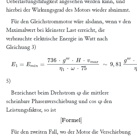
Ueberlastungsfähigkeit angesehen werden kann, und
hierbei der Wirkungsgrad des Motors wieder abnimmt.
Für den Gleichstrommotor wäre alsdann, wenn
v
den
Maximalwert bei kleinster Last erreicht, die
verbrauchte elektrische Energie in Watt nach
Gleichung 3)
E
1
=
E
m
i
n
=
736
⋅
g
‴
⋅
H
⋅
v
m
a
x
η
1
⋅
ω
⋅
75
∼
9
,
81
g
‴
⋅
H
⋅
v
m
a
x
η
5)
Bezeichnet beim Drehstrom
φ
die mittlere
scheinbare Phasenverschiebung und
cos φ
den
Leistungsfaktor, so ist
Missing or unrecognized delimiter for \left
Für den zweiten Fall, wo der Motor die Verschiebung