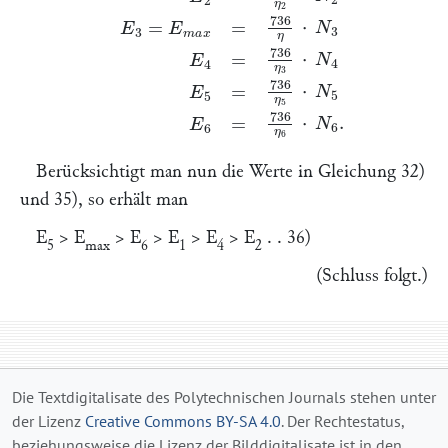
Berücksichtigt man nun die Werte in Gleichung 32)
und 35), so erhält man
E
>
E
>
E
>
E
>
E
>
E
. . 36)
5
max
6
1
4
2
(Schluss folgt
.)
Die Textdigitalisate des Polytechnischen Journals stehen unter
der Lizenz
Creative Commons BY-SA 4.0
. Der Rechtestatus,
beziehungsweise die Lizenz der Bilddigitalisate ist in den