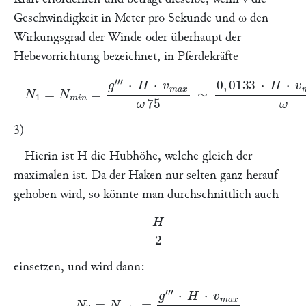
Geschwindigkeit in Meter pro Sekunde und
ω
den
Wirkungsgrad der Winde oder überhaupt der
Hebevorrichtung bezeichnet, in Pferdekräfte
N
1
=
N
m
i
n
=
g
‴
⋅
H
⋅
v
m
a
x
ω
75
∼
0
,
0133
⋅
H
⋅
v
m
a
x
⋅
g
‴
ω
3)
Hierin ist
H
die Hubhöhe, welche gleich der
maximalen ist. Da der Haken nur selten ganz herauf
gehoben wird, so könnte man durchschnittlich auch
H
2
einsetzen, und wird dann:
N
2
=
N
m
i
n
=
g
‴
⋅
H
⋅
v
m
a
x
ω
150