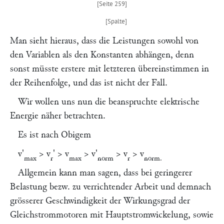
Man sieht hieraus, dass die Leistungen sowohl von
den Variablen als den Konstanten abhängen, denn
sonst müsste erstere mit letzteren übereinstimmen in
der Reihenfolge, und das ist nicht der Fall.
Wir wollen uns nun die beanspruchte elektrische
Energie näher betrachten.
Es ist nach Obigem
v'
> v
' > v
>
v'
> v
> v
max
r
max
norm
r
norm.
Allgemein kann man sagen, dass bei geringerer
Belastung bezw. zu verrichtender Arbeit und demnach
grösserer Geschwindigkeit der Wirkungsgrad der
Gleichstrommotoren mit Hauptstromwickelung, sowie