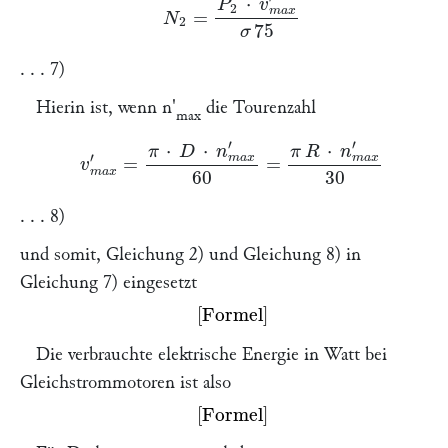
. . . 7)
Hierin ist, wenn
n'
die Tourenzahl
max
v
m
a
x
′
=
π
⋅
D
⋅
n
m
a
x
′
60
=
π
R
⋅
n
m
a
x
′
30
. . . 8)
und somit, Gleichung 2) und Gleichung 8) in
Gleichung 7) eingesetzt
Missing or unrecognized delimiter for \left
Die verbrauchte elektrische Energie in Watt bei
Gleichstrommotoren ist also
Missing or unrecognized delimiter for \left