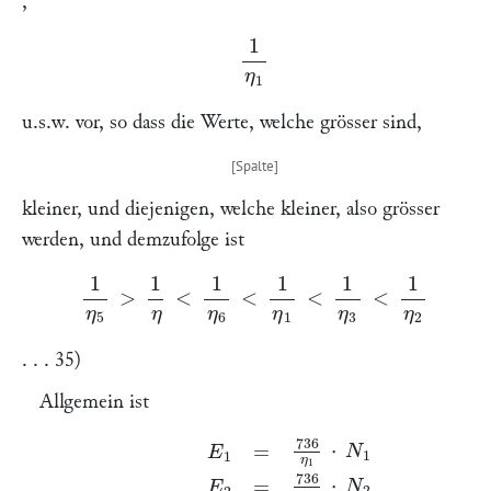
,
1
η
1
u.s.w. vor, so dass die Werte, welche grösser sind,
kleiner, und diejenigen, welche kleiner, also grösser
werden, und demzufolge ist
1
η
5
>
1
η
<
1
η
6
<
1
η
1
<
1
η
3
<
1
η
2
. . . 35)
Allgemein ist
E
1
=
736
η
1
⋅
N
1
E
2
=
736
η
2
⋅
N
2
E
3
=
E
m
a
x
=
736
η
⋅
N
3
E
4
=
73