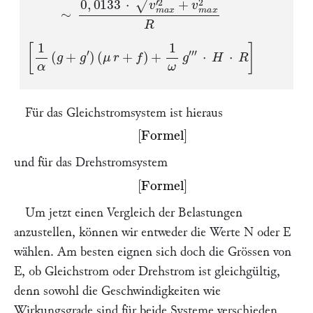
[
1
α
(
g
+
g
′
)
(
μ
r
+
f
)
+
1
ω
g
‴
⋅
H
⋅
R
]
Für das Gleichstromsystem ist hieraus
Missing or unrecognized delimiter for \left
und für das Drehstromsystem
Missing or unrecognized delimiter for \left
Um jetzt einen Vergleich der Belastungen
anzustellen, können wir entweder die Werte
N
oder
E
wählen. Am besten eignen sich doch die Grössen von
E
, ob Gleichstrom oder Drehstrom ist gleichgültig,
denn sowohl die Geschwindigkeiten wie
Wirkungsgrade sind für beide Systeme verschieden