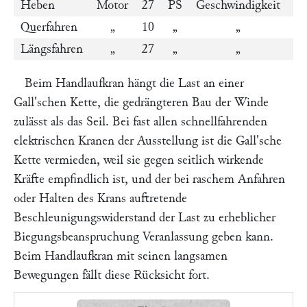
Heben
Motor
27
PS
Geschwindigkeit
3
Querfahren
„
10
„
„
40
Längsfahren
„
27
„
„
80
Beim Handlaufkran hängt die Last an einer
Gall
'schen Kette, die gedrängteren Bau der Winde
zulässt als das Seil. Bei fast allen schnellfahrenden
elektrischen Kranen der Ausstellung ist die
Gall
'sche
Kette vermieden, weil sie gegen seitlich wirkende
Kräfte empfindlich ist, und der bei raschem Anfahren
oder Halten des Krans auftretende
Beschleunigungswiderstand der Last zu erheblicher
Biegungsbeanspruchung Veranlassung geben kann.
Beim Handlaufkran mit seinen langsamen
Bewegungen fällt diese Rücksicht fort.