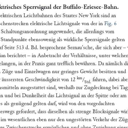
ktrisches Sperrsignal der Buffalo-Eriesee-Bahn.
ektrischen Leichtbahnen des Staates
New York
sind an
schenstrecken elektrische Lichtsignale von der in
Fig. 6
Schaltungsanordnung angewendet, die allerdings vom
 Standpunkte ebensowenig als wirkliche Sperrsignale gelten
uf Seite 513 d. Bd. besprochene
Sernau
'sche, die sich aber –
ian
berichtet – in Anbetracht der Verhältnisse, unter welchen
angen, in der Praxis ganz trefflich bewähren. Da nämlich di
Züge und Einzelwagen nur geringes Gewicht besitzen und
km
er äussersten Geschwindigkeit von 12
/
fahren, dabei abe
Std.
smitteln ausgestattet sind, weshalb zur Zugdeckung bei Tag
n und bei Dunkelheit das Lichtsignal an der Spitze oder am
s als genügend gelten darf, wird von den vorgedachten
eswegs gefordert, dass dieselben als strenge Blocksignale wi
n im wesentlichen eben nur den ungestörten Verkehr der Züg
sige Zwischenstrecke ermöglichen und ohne Zuziehung eines