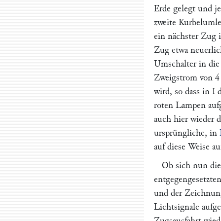
Erde gelegt und j
zweite Kurbeluml
ein nächster Zug 
Zug etwa neuerli
Umschalter in die
Zweigstrom von
4
wird, so dass in
I
d
roten Lampen auf
auch hier wieder 
ursprüngliche, in
auf diese Weise au
Ob sich nun die
entgegengesetzten
und der Zeichnung
Lichtsignale aufg
Zugsausfahrt wie