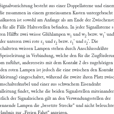
Signalvorrichtung besteht aus einer Doppellaterne und eine
die zusammen in einem gemeinsamen Kasten untergebracht 
gnalkasten ist sowohl am Anfange als am Ende der Zwischenst
h für alle Fälle Haltestellen befinden. In jeder Signallaterne
s
eren Hälfte zwei weisse Glühlampen
w
und
w
bezw.
w
' un
1
2
1
der unteren zwei rote
r
und
r
bezw.
r
' und
r
'. Die
1
2
1
2
schalteten weissen Lampen stehen durch Anschlussdrähte
r Speiseleitung in Verbindung, welche den für die Zugförderu
rom zuführt, andererseits mit dem Kontakt
2
des zugehörigen
den roten Lampen ist jedoch die eine zwischen den Kontak
kleitung) eingeschaltet, während die zweite ihren Platz zwis
mschalterkurbel und einer aus schwachem Eisendraht
alleitung findet, welche die beiden Signalstellen miteinander
tlich der Signalzeichen gilt an den Verwendungsstellen der
brennende Lampen die
„besetzte Strecke“
und nicht beleuchte
rlaubnis zur
„Freien Fahrt“
anzeigen.