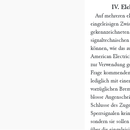
IV. Ele
Auf mehreren el
eingeleisigen Zwi
gekennzeichneten 
signaltechnischen
können, wie das a
American Electric
zur Verwendung gel
Frage kommenden 
lediglich mit ein
vorzüglichen Brem
blosse Augenschei
Schlusse des Zuge
Sperrsignalen kein
sondern sie solle
über die eingelei