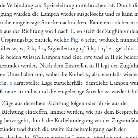
ede Verbindung zur Speiseleitung unterbrochen ist. Durch di
egung wurden die Lampen wieder ausgelöscht und es kann m
in die eingeleisige Strecke nachrücken. Käme ein solcher näc
ch aus der Richtung von
I
nach
II,
so stellt der Zugführer de
 Ursprungslage zurück, welche
Fig. 6
zeigt, wodurch nunmeh
über
w
w
2 k
3 r
Signalleitung
r
'
3 k
1 r
'
e
geschlos
1
2
1
2
2
2
1
2
ie beiden weissen Lampen und eine rote und in
II
die beide
gezündet werden. Nach dem Eintreffen in
II
legt der Zugfüh
den Umschalter um, wobei die Kurbel
k
also ebenfalls wieder
2
Fig. 6
dargestellte Lage zurückerhält. Sämtliche Lampen wu
fs neue stromlos und die eingeleisige Strecke ist wieder fahrb
 Züge aus derselben Richtung folgen oder ob sie aus der
 Richtung eintreffen, immer werden, wie aus dem Besproch
 hervorgeht, durch die Kurbelumlegung vor der Zugseinfahr
ezündet und durch die zweite Kurbelumlegung nach der
der abgelöscht. Warum zweierlei Lampen, nämlich
weisse
un