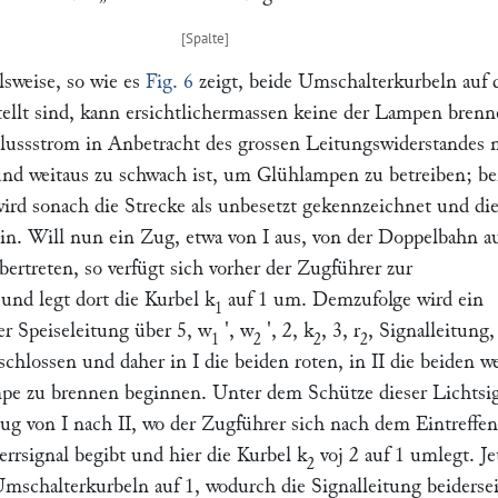
sweise, so wie es
Fig. 6
zeigt, beide Umschalterkurbeln auf
ellt sind, kann ersichtlichermassen keine der Lampen brenn
lussstrom in Anbetracht des grossen Leitungswiderstandes 
und weitaus zu schwach ist, um Glühlampen zu betreiben; be
wird sonach die Strecke als unbesetzt gekennzeichnet und di
sein. Will nun ein Zug, etwa von
I
aus, von der Doppelbahn au
bertreten, so verfügt sich vorher der Zugführer zur
 und legt dort die Kurbel
k
auf
1
um. Demzufolge wird ein
1
r Speiseleitung über
5, w
', w
', 2, k
,
3, r
, Signalleitung
1
2
2
2
schlossen und daher in
I
die beiden roten, in
II
die beiden w
pe zu brennen beginnen. Unter dem Schütze dieser Lichtsi
Zug von
I
nach
II,
wo der Zugführer sich nach dem Eintreffen
errsignal begibt und hier die Kurbel
k
voj
2
auf
1
umlegt. Je
2
 Umschalterkurbeln auf
1,
wodurch die Signalleitung beidersei