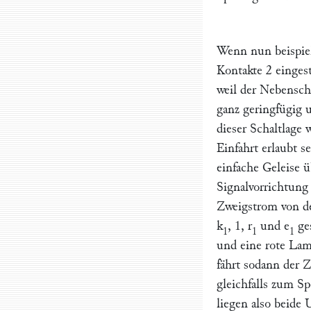
Wenn nun beispiel
Kontakte
2
eingest
weil der Nebensch
ganz geringfügig 
dieser Schaltlage 
Einfahrt erlaubt 
einfache Geleise ü
Signalvorrichtung
Zweigstrom von de
k
,
1, r
und
e
ge
1
1
1
und eine rote Lam
fährt sodann der 
gleichfalls zum Sp
liegen also beide