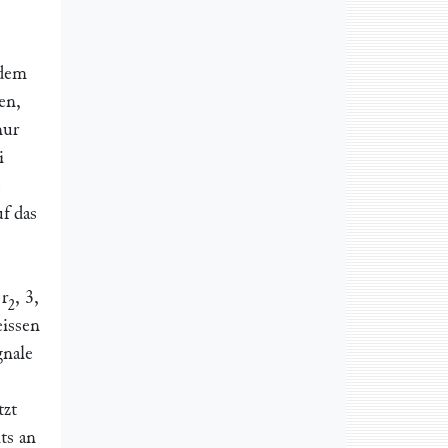
 dem
en,
nur
i
e
f das
,
r
,
3,
2
eissen
gnale
tzt
ts an