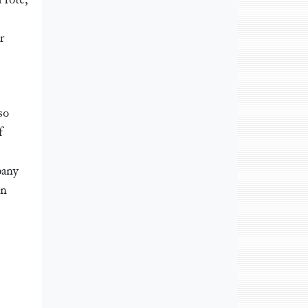
r
so
f
pany
en