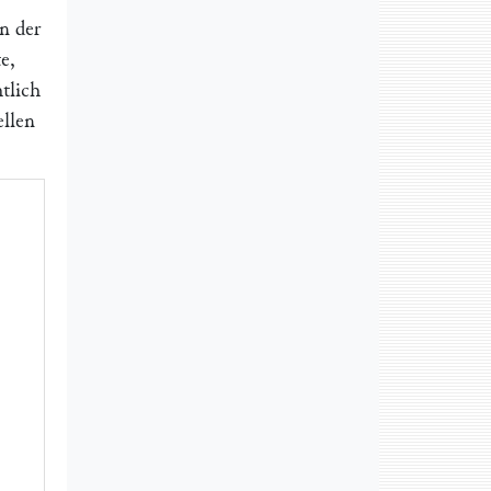
n der
e,
htlich
ellen