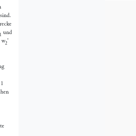
m
sind.
recke
und
1
d
w
'
2
ng
t
1
chen
te