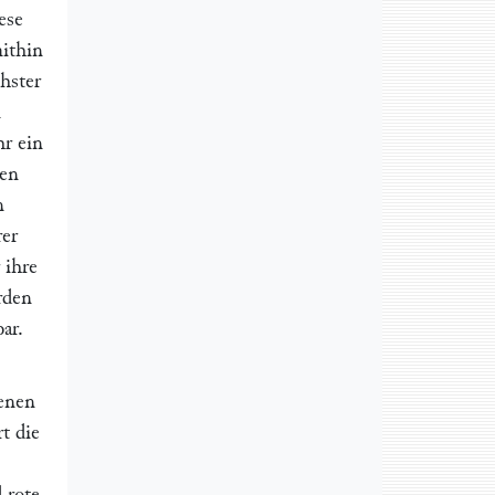
ese
ithin
hster
n
r ein
sen
n
rer
 ihre
rden
ar.
enen
t die
d
rote,