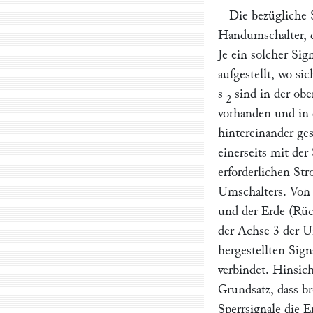
Die bezügliche 
Handumschalter, 
Je ein solcher Si
aufgestellt, wo sic
s
sind in der ob
2
vorhanden und in 
hintereinander ge
einerseits mit de
erforderlichen St
Umschalters. Von 
und der Erde (Rüc
der Achse
3
der U
hergestellten Sign
verbindet. Hinsich
Grundsatz, dass 
Sperrsignale die E