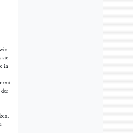
 wie
 sie
e in
r mit
 der
rken,
e