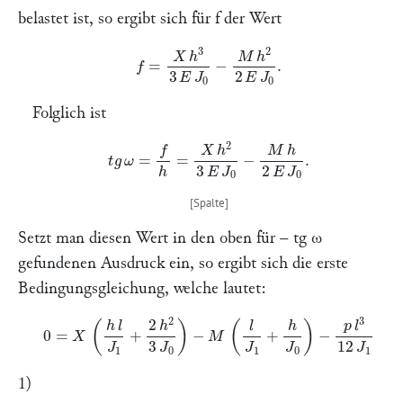
belastet ist, so ergibt sich für
f
der Wert
f
=
X
h
3
3
E
J
0
−
M
h
2
2
E
J
0
.
Folglich ist
t
g
ω
=
f
h
=
X
h
2
3
E
J
0
−
M
h
2
E
J
0
.
Setzt man diesen Wert in den oben für –
tg ω
gefundenen Ausdruck ein, so ergibt sich die erste
Bedingungsgleichung, welche lautet:
0
=
X
(
h
l
J
1
+
2
h
2
3
J
0
)
−
M
(
l
J
1
+
h
J
0
)
−
p
l
3
12
J
1
1)