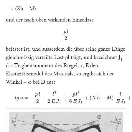
+ (
Xh – M
)
und der nach oben wirkenden Einzellast
p
l
2
belastet ist, und ausserdem die über seine ganze Länge
gleichmässig verteilte Last
pl
trägt, und bezeichnet
J
1
das Trägheitsmoment des Riegels
r, E
den
Elastizitätsmodul des Materials, so ergibt sich der
Winkel –
ω
bei
D
aus:
−
t
g
ω
=
−
p
l
2
⋅
l
2
2
E
J
1
+
p
l
3
6
E
J
1
+
(
X
h
−
M
)
l
E
J
1
+
t
g
ω
.