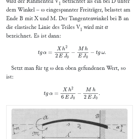
wird der Rahmenteil
V
betrachtet als ein bei
D
unter
1
dem Winkel –
ω
eingespannter Freiträger, belastet am
Ende
B
mit
X
und
M.
Der Tangentenwinkel bei
B
an
die elastische Linie des Teiles
V
wird mit
α
1
bezeichnet. Es ist dann:
t
g
α
=
X
h
2
2
E
J
0
−
M
h
E
J
0
−
t
g
ω
.
Setzt man für
tg ω
den oben gefundenen Wert, so
ist:
t
g
α
=
X
h
2
6
E
J
0
−
M
h
2
E
J
0
.