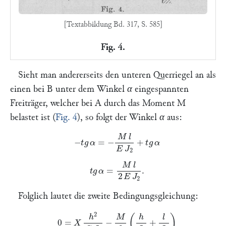
[Textabbildung Bd. 317, S. 585]
Fig. 4.
Sieht man andererseits den unteren Querriegel an als
einen bei
B
unter dem Winkel
α
eingespannten
Freiträger, welcher bei
A
durch das Moment
M
belastet ist (
Fig. 4
), so folgt der Winkel
α
aus:
−
t
g
α
=
−
M
l
E
J
2
+
t
g
α
t
g
α
=
M
l
2
E
J
2
.
Folglich lautet die zweite Bedingungsgleichung:
0
=
X
h
2
G
J
0
−
M
2
(
h
J
0
+
l
J
2
)