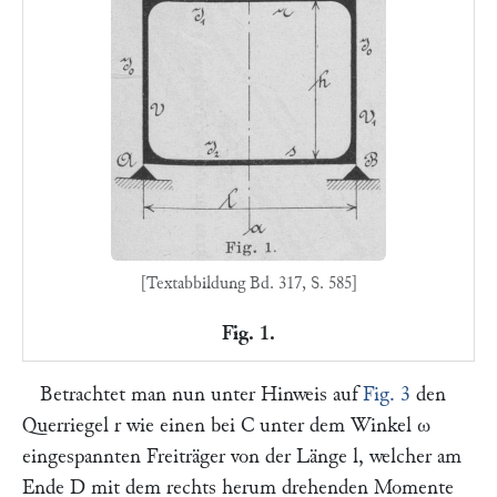
[Textabbildung Bd. 317, S. 585]
Fig. 1.
Betrachtet man nun unter Hinweis auf
Fig. 3
den
Querriegel
r
wie einen bei
C
unter dem Winkel
ω
eingespannten Freiträger von der Länge
l
, welcher am
Ende
D
mit dem rechts herum drehenden Momente