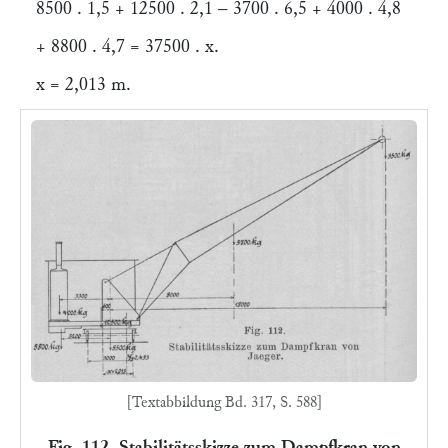
8500 . 1,5 + 12500 . 2,1 – 3700 . 6,5 + 4000 . 4,8
+ 8800 . 4,7 = 37500 .
x
.
x
= 2,013 m.
[Textabbildung Bd. 317, S. 588]
Fig. 112. Stabilitätsskizze zum Dampfkran von