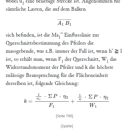
wobei
u
eine beliebige Strecke ist. Angenommen für
1
sämtliche Lasten, die auf dem Balken
A
1
B
1
―
sich befinden, ist die
Ma
'' Einflusslinie zur
1
Querschnittsbestimmung des Pfeilers die
massgebende, was z.B. immer der Fall ist, wenn
h
' ≧
l
ist, so erhält man, wenn
F
der Querschnitt,
W
das
1
1
Widerstandsmoment der Pfeiler und
k
die höchste
zulässige Beanspruchung für die Flächeneinheit
derselben ist, folgende Gleichung:
k
=
1
n
1
⋅
Σ
P
⋅
η
3
F
1
+
1
n
⋅
Σ
P
⋅
η
2
W
1