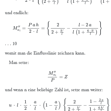
und endlich:
M
a
1
″
=
P
a
h
2
⋅
l
=
{
2
2
+
h
′
l
−
l
−
2
a
l
(
1
+
6
⋅
h
′
l
)
}
. . . 10
womit man die Einflusslinie zeichnen kann.
Man setze:
M
a
1
″
P
=
Z
und wenn
n
eine beliebige Zahl ist, setze man weiter:
u
⋅
l
⋅
1
2
⋅
a
l
⋅
(
1
−
a
l
)
{
2
2
+
h
′
l
−
1
−
2
a
l
1
+
6
h
′
l
}
=
η
2