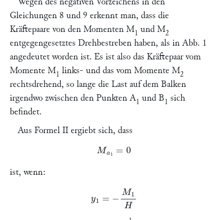
Wegen des negativen Vorzeichens in den
Gleichungen 8 und 9 erkennt man, dass die
Kräftepaare von den Momenten
M
und
M
1
2
entgegengesetztes Drehbestreben
haben, als in Abb. 1
angedeutet worden ist.
Es ist also das Kräftepaar vom
Momente M
links- und das vom Momente M
1
2
rechtsdrehend, so lange die Last auf dem Balken
irgendwo zwischen den Punkten A
und B
sich
1
1
befindet.
Aus Formel II ergiebt sich, dass
M
a
1
=
0
ist, wenn:
y
1
=
−
M
1
H