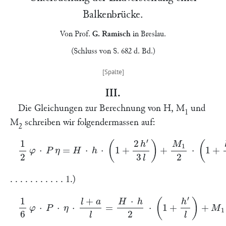
Balkenbrücke.
Von Prof.
G. Ramisch
in
Breslau
.
(Schluss von S. 682 d. Bd.)
III.
Die Gleichungen zur Berechnung von
H, M
und
1
M
schreiben wir folgendermassen auf:
2
1
2
φ
⋅
P
η
=
H
⋅
h
⋅
(
1
+
2
h
′
3
l
)
+
M
1
2
⋅
(
1
+
h
′
l
)
+
M
2
2
(
1
+
h
′
l
)
. . . . . . . . . . . 1.)
1
6
φ
⋅
P
⋅
η
⋅
l
+
a
l
=
H
⋅
h
2
⋅
(
1
+
h
′
l
)
+
M
1
⋅
(
1
3
+
h
′
l
)
+
1
6
M
2