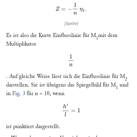
Z
=
−
1
n
η
1
.
Es ist also die Kurve Einflusslinie für M
mit dem
1
Multiplikator
1
n
. Auf gleiche Weise lässt sich die Einflusslinie für
M
2
darstellen. Sie ist übrigens das Spiegelbild für
M
und
1
in
Fig. 3
für
n
= 10, wenn
h
′
l
=
1
ist punktiert dargestellt.