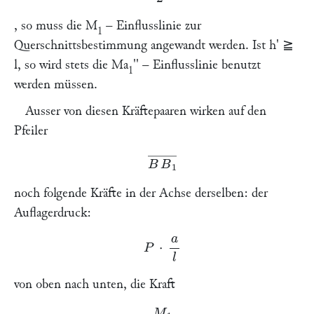
, so muss die
M
–
Einflusslinie zur
1
Querschnittsbestimmung angewandt werden. Ist
h
' ≧
l,
so wird stets die
Ma
'' – Einflusslinie benutzt
1
werden müssen.
Ausser von diesen Kräftepaaren wirken auf den
Pfeiler
B
B
1
―
noch folgende Kräfte in der Achse derselben: der
Auflagerdruck:
P
⋅
a
l
von oben nach unten, die Kraft
M
1
l