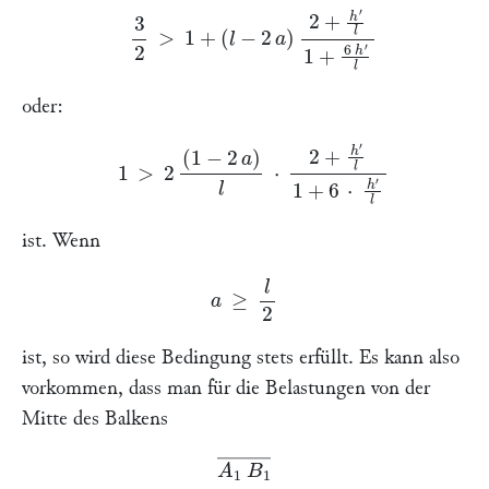
3
2
>
1
+
(
l
−
2
a
)
2
+
h
′
l
1
+
6
h
′
l
oder:
1
>
2
(
1
−
2
a
)
l
⋅
2
+
h
′
l
1
+
6
⋅
h
′
l
ist. Wenn
a
≥
l
2
ist, so wird diese Bedingung stets erfüllt.
Es kann also
vorkommen, dass man für die Belastungen von der
Mitte des Balkens
A
1
B
1
―