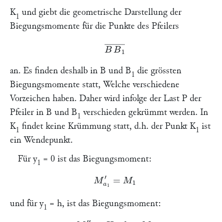
K
und giebt die geometrische Darstellung der
1
Biegungsmomente für die Punkte des Pfeilers
B
B
1
―
an. Es finden deshalb in
B
und
B
die grössten
1
Biegungsmomente statt, Welche verschiedene
Vorzeichen haben. Daher wird infolge der Last
P
der
Pfeiler in
B
und
B
verschieden gekrümmt werden. In
1
K
findet keine Krümmung statt, d.h. der Punkt
K
ist
1
1
ein Wendepunkt.
Für
y
= 0 ist das Biegungsmoment:
1
M
a
1
′
=
M
1
und für
y
=
h
, ist das Biegungsmoment:
1
M
a
1
″
=
H
⋅
h
+
M
1