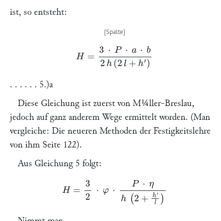
ist, so entsteht:
H
=
3
⋅
P
⋅
a
⋅
b
2
h
(
2
l
+
h
′
)
. . . . . . 5.)a
Diese Gleichung ist zuerst von
M¼ller
-Breslau,
jedoch auf ganz anderem Wege ermittelt worden. (Man
vergleiche: Die neueren Methoden der Festigkeitslehre
von ihm Seite 122).
Aus Gleichung 5 folgt:
H
=
3
2
⋅
φ
⋅
P
⋅
η
h
(
2
+
h
′
l
)
Nimmt man