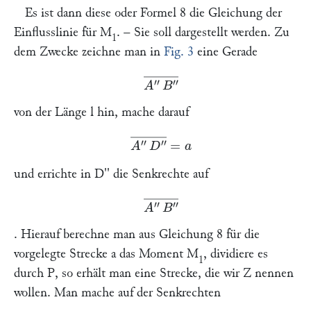
Es ist dann diese oder Formel 8
die Gleichung der
Einflusslinie für M
.
–
Sie soll dargestellt werden. Zu
1
dem Zwecke zeichne man in
Fig. 3
eine Gerade
A
″
B
″
―
von der Länge
l
hin, mache darauf
A
″
D
″
―
=
a
und errichte in
D'
' die Senkrechte auf
A
″
B
″
―
. Hierauf berechne man aus Gleichung 8 für die
vorgelegte Strecke
a
das Moment
M
, dividiere es
1
durch
P
, so erhält man eine Strecke, die wir
Z
nennen
wollen. Man mache auf der Senkrechten