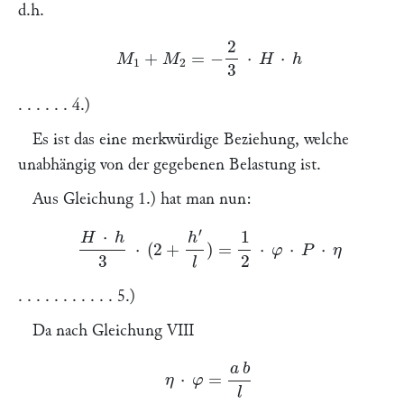
d.h.
M
1
+
M
2
=
−
2
3
⋅
H
⋅
h
. . . . . . 4.)
Es ist das eine merkwürdige Beziehung, welche
unabhängig
von der gegebenen Belastung ist.
Aus Gleichung 1.) hat man nun:
H
⋅
h
3
⋅
(
2
+
h
′
l
)
=
1
2
⋅
φ
⋅
P
⋅
η
. . . . . . . . . . . 5.)
Da nach Gleichung VIII
η
⋅
φ
=
a
b
l