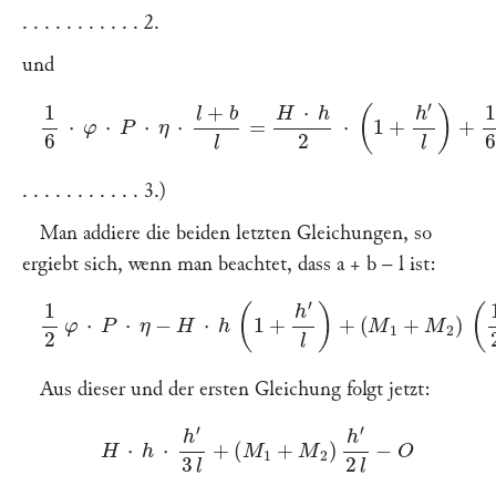
. . . . . . . . . . . 2.
und
1
6
⋅
φ
⋅
P
⋅
η
⋅
l
+
b
l
=
H
⋅
h
2
⋅
(
1
+
h
′
l
)
+
1
6
⋅
M
1
+
M
2
(
1
3
+
h
′
l
)
. . . . . . . . . . . 3.)
Man addiere die beiden letzten Gleichungen, so
ergiebt sich, wenn man beachtet, dass
a + b – l
ist:
1
2
φ
⋅
P
⋅
η
−
H
⋅
h
(
1
+
h
′
l
)
+
(
M
1
+
M
2
)
(
1
2
+
h
′
l
)
Aus dieser und der ersten Gleichung folgt jetzt:
H
⋅
h
⋅
h
′
3
l
+
(
M
1
+
M
2
)
h
′
2
l
−
O