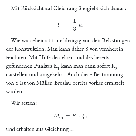
Mit Rücksicht auf Gleichung 3 ergiebt sich daraus:
t
=
+
1
3
h
.
Wie wir sehen ist
t unabhängig von den Belastungen
der Konstruktion.
Man kann daher
S
von vornherein
zeichnen. Mit Hilfe desselben und des bereits
gefundenen Punktes
K
kann man dann sofort
K
1
2
darstellen und umgekehrt. Auch diese Bestimmung
von
S
ist von
Müller
-Breslau bereits vorher ermittelt
worden.
Wir setzen:
M
a
1
=
P
⋅
ξ
1
und erhalten aus Gleichung II