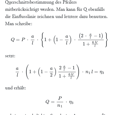
Querschnittsbestimmung des Pfeilers
mitberücksichtigt werden. Man kann für
Q
ebenfalls
die Einflusslinie zeichnen und letztere dazu benutzen.
Man schreibe:
Q
=
P
⋅
a
l
⋅
{
1
+
(
1
−
a
l
)
⋅
(
2
⋅
a
l
−
1
)
1
+
6
h
′
l
}
setzt:
a
l
⋅
(
1
+
(
1
−
a
2
)
2
a
l
−
1
1
+
6
h
′
l
)
⋅
n
1
l
=
η
3
und erhält:
Q
=
P
n
1
⋅
η
3