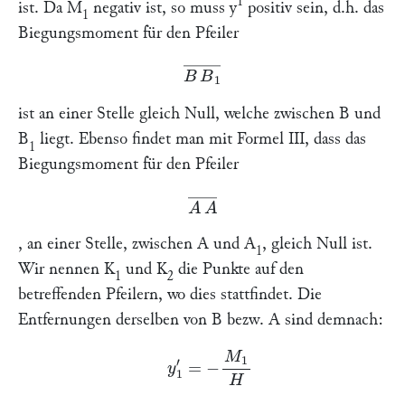
1
ist. Da
M
negativ ist, so muss
y
positiv sein, d.h. das
1
Biegungsmoment für den Pfeiler
B
B
1
―
ist an einer Stelle gleich Null, welche zwischen
B
und
B
liegt. Ebenso findet man mit Formel III, dass das
1
Biegungsmoment für den Pfeiler
A
A
―
, an einer Stelle, zwischen
A
und
A
, gleich Null ist.
1
Wir nennen
K
und
K
die Punkte auf den
1
2
betreffenden Pfeilern, wo dies stattfindet. Die
Entfernungen derselben von
B
bezw.
A
sind demnach:
y
1
′
=
−
M
1
H