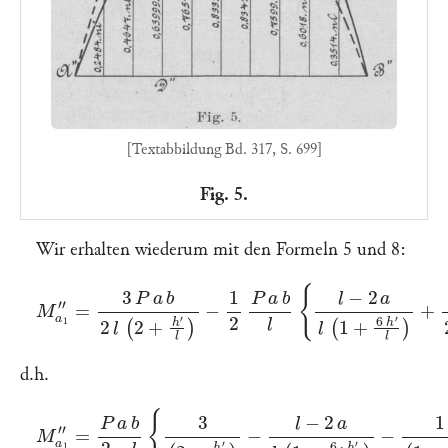
[Textabbildung Bd. 317, S. 699]
Fig. 5.
Wir erhalten wiederum mit den Formeln 5 und 8:
M
a
1
″
=
3
P
a
b
2
l
(
2
+
h
′
l
)
−
1
2
P
a
b
l
{
l
−
2
a
l
(
1
+
6
h
′
l
)
+
1
2
+
h
′
l
}
d.h.
M
a
1
″
=
P
a
b
2
⋅
l
{
3
(
2
+
h
′
l
)
−
l
−
2
a
l
(
1
+
6
⋅
h
′
l
)
−
1
(
1
+
h
′
l
)
}