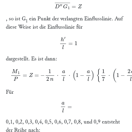
D
″
G
1
―
=
Z
, so ist
G
ein Punkt der verlangten Einflusslinie. Auf
1
diese Weise ist die Einflusslinie für
h
′
l
=
1
dargestellt. Es ist dann:
M
1
P
=
Z
=
−
1
2
n
⋅
a
l
⋅
(
1
−
a
l
)
{
1
7
⋅
(
1
−
2
a
l
)
+
1
3
}
⋅
n
l
.
Für
a
l
=
0,1, 0,2, 0,3, 0,4, 0,5, 0,6, 0,7, 0,8, und 0,9 entsteht
der Reihe nach: