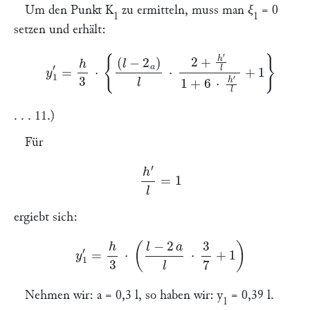
Um den Punkt
K
zu ermitteln, muss man
ξ
= 0
1
1
setzen und erhält:
y
1
′
=
h
3
⋅
{
(
l
−
2
a
)
l
⋅
2
+
h
′
l
1
+
6
⋅
h
′
l
+
1
}
. . . 11.)
Für
h
′
l
=
1
ergiebt sich:
y
1
′
=
h
3
⋅
(
l
−
2
a
l
⋅
3
7
+
1
)
Nehmen wir:
a
= 0,3
l
, so haben wir:
y
= 0,39
l
.
1