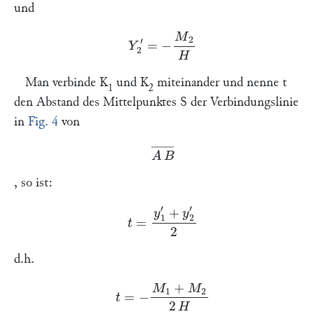
und
Y
2
′
=
−
M
2
H
Man verbinde
K
und
K
miteinander und nenne
t
1
2
den Abstand des Mittelpunktes
S
der Verbindungslinie
in
Fig. 4
von
A
B
―
, so ist:
t
=
y
1
′
+
y
2
′
2
d.h.
t
=
−
M
1
+
M
2
2
H