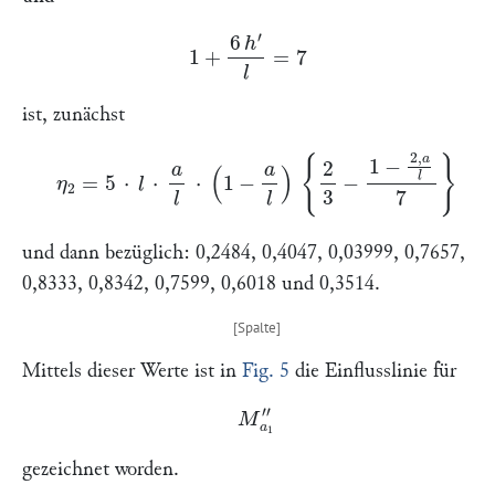
1
+
6
h
′
l
=
7
ist, zunächst
η
2
=
5
⋅
l
⋅
a
l
⋅
(
1
−
a
l
)
{
2
3
−
1
−
2
,
a
l
7
}
und dann bezüglich: 0,2484, 0,4047, 0,03999, 0,7657,
0,8333, 0,8342, 0,7599, 0,6018 und 0,3514.
Mittels dieser Werte ist in
Fig. 5
die Einflusslinie für
M
a
1
″
gezeichnet worden.