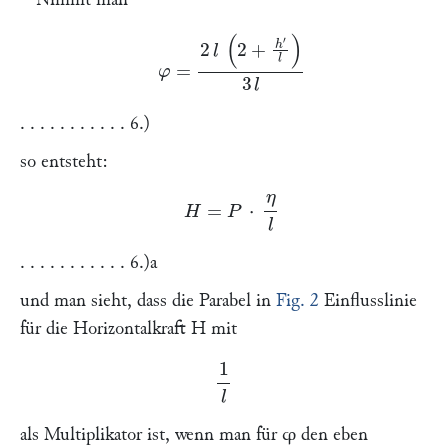
φ
=
2
l
(
2
+
h
′
l
)
3
l
. . . . . . . . . . . 6.)
so entsteht:
H
=
P
⋅
η
l
. . . . . . . . . . . 6.)a
und man sieht, dass
die Parabel in
Fig. 2
Einflusslinie
für die Horizontalkraft H mit
1
l
als Multiplikator ist,
wenn man für
φ
den eben