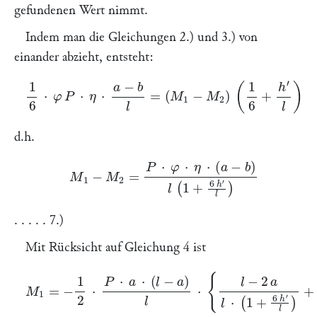
gefundenen Wert nimmt.
Indem man die Gleichungen 2.) und 3.) von
einander abzieht, entsteht:
1
6
⋅
φ
P
⋅
η
⋅
a
−
b
l
=
(
M
1
−
M
2
)
(
1
6
+
h
′
l
)
d.h.
M
1
−
M
2
=
P
⋅
φ
⋅
η
⋅
(
a
−
b
)
l
(
1
+
6
h
′
l
)
. . . . . 7.)
Mit Rücksicht auf Gleichung 4 ist
M
1
=
−
1
2
⋅
P
⋅
a
⋅
(
l
−
a
)
l
⋅
{
l
−
2
a
l
⋅
(
1
+
6
h
′
l
)
+
1
2
+
h
′
l
}