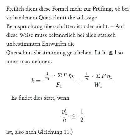
Freilich dient diese Formel mehr zur Prüfung, ob bei
vorhandenem Querschnitt die zulässige
Beanspruchung überschritten ist oder nicht. – Auf
diese Weise muss bekanntlich bei allen statisch
unbestimmten Entwürfen die
Querschnittsbestimmung geschehen. Ist
h
' ≧
l
so
muss man nehmen:
k
=
1
n
1
⋅
Σ
P
η
8
F
1
+
1
n
⋅
Σ
P
η
1
W
1
Es findet dies statt, wenn
y
1
′
h
≤
1
2
ist, also nach Gleichung 11.)