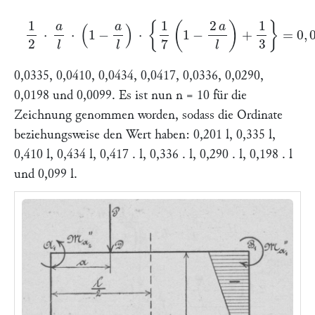
1
2
⋅
a
l
⋅
(
1
−
a
l
)
⋅
{
1
7
(
1
−
2
a
l
)
+
1
3
}
=
0
,
0201
,
0,0335, 0,0410, 0,0434, 0,0417, 0,0336, 0,0290,
0,0198 und 0,0099. Es ist nun
n
= 10 für die
Zeichnung genommen worden, sodass die Ordinate
beziehungsweise den Wert haben: 0,201
l
, 0,335
l
,
0,410
l,
0,434
l,
0,417 .
l
, 0,336 .
l,
0,290 .
l
, 0,198 .
l
und 0,099
l
.