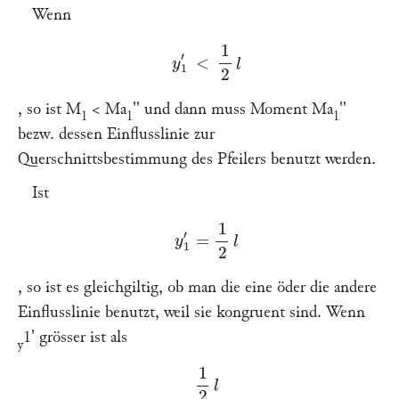
Wenn
y
1
′
<
1
2
l
, so ist
M
<
Ma
'' und dann muss Moment
Ma
''
1
1
1
bezw. dessen Einflusslinie zur
Querschnittsbestimmung des Pfeilers benutzt werden.
Ist
y
1
′
=
1
2
l
, so ist es gleichgiltig, ob man die eine öder die andere
Einflusslinie benutzt, weil sie kongruent sind. Wenn
1
' grösser ist als
y
1
2
l