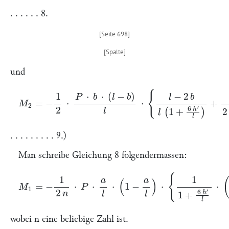
. . . . . . 8.
und
M
2
=
−
1
2
⋅
P
⋅
b
⋅
(
l
−
b
)
l
⋅
{
l
−
2
b
l
(
1
+
6
h
′
l
)
+
1
2
+
h
′
l
}
. . . . . . . . . 9.)
Man schreibe Gleichung 8 folgendermassen:
M
1
=
−
1
2
n
⋅
P
⋅
a
l
⋅
(
1
−
a
l
)
⋅
{
1
1
+
6
h
′
l
⋅
(
1
−
2
a
l
)
+
1
2
+
h
′
l
}
⋅
n
⋅
l
wobei
n
eine beliebige Zahl ist.