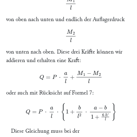
von oben nach unten und endlich der Auflagerdruck
M
2
l
von unten nach oben. Diese drei Kräfte können wir
addieren und erhalten eine Kraft:
Q
=
P
⋅
a
l
+
M
1
−
M
2
l
oder auch mit Rücksicht auf Formel 7:
Q
=
P
⋅
a
l
⋅
{
1
+
b
l
2
⋅
a
−
b
1
+
6
h
′
l
}
Diese Gleichung muss bei der