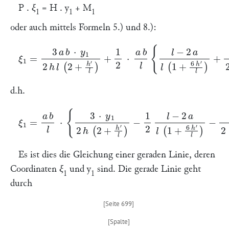
P
.
ξ
= H . y
+ M
1
1
1
oder auch mittels Formeln 5.) und 8.):
ξ
1
=
3
a
b
⋅
y
1
2
h
l
(
2
+
h
′
l
)
+
1
2
⋅
a
b
l
{
l
−
2
a
l
(
1
+
6
h
′
l
)
+
1
2
+
h
′
l
}
d.h.
ξ
1
=
a
b
l
⋅
{
3
⋅
y
1
2
h
(
2
+
h
′
l
)
−
1
2
l
−
2
a
l
(
1
+
6
h
′
l
)
−
1
2
(
2
+
h
′
l
)
}
Es ist dies die Gleichung einer geraden Linie, deren
Coordinaten
ξ
und
y
sind. Die gerade Linie geht
1
1
durch