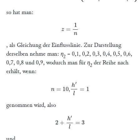
so hat man:
z
=
1
n
, als Gleichung der Einflusslinie. Zur Darstellung
derselben nehme man:
η
= 0,1, 0,2, 0,3, 0,4, 0,5, 0,6,
2
0,7, 0,8 und 0,9, wodurch man für
η
der Reihe nach
2
erhält, wenn:
n
=
10
,
h
′
l
=
1
genommen wird, also
2
+
h
′
l
=
3
und