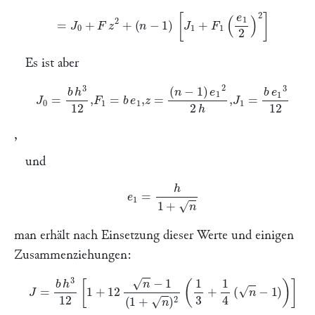
=
J
0
+
F
z
2
+
(
n
−
1
)
[
J
1
+
F
1
(
e
1
2
)
2
]
Es ist aber
J
0
=
b
h
3
12
,
F
1
=
b
e
1
,
z
=
(
n
−
1
)
e
1
2
2
h
,
J
1
=
b
e
1
3
12
,
und
e
1
=
h
1
+
n
man erhält nach Einsetzung dieser Werte und einigen
Zusammenziehungen:
J
=
b
h
3
12
[
1
+
12
n
−
1
(
1
+
n
)
2
(
1
3
+
1
4
(
n
−
1
)
)
]