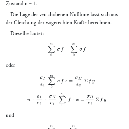
Zustand
n
= 1.
Die Lage der verschobenen Nulllinie lässt sich aus
der Gleichung der wagerechten Kräfte berechnen.
Dieselbe lautet:
∑
0
e
1
σ
f
=
∑
0
e
2
σ
f
oder
σ
I
e
1
∑
0
e
1
σ
f
x
=
σ
I
I
e
2
Σ
f
n
⋅
e
1
e
2
⋅
σ
I
I
e
1
∑
0
e
1
f
⋅
x
=
σ
I
I
e
2
Σ
f
und
n
⋅
∑
0
e
1
f
x
−
∑
0
e
2
f
=
0