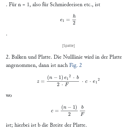
. Für
n
= 1, also für Schmiedeeisen etc., ist
e
1
=
h
2
.
2.
Balken und Platte.
Die Nulllinie wird in der Platte
angenommen, dann ist nach
Fig. 2
z
=
(
n
−
1
)
e
1
2
⋅
b
2
⋅
F
⋅
c
⋅
e
1
2
wo
c
=
(
n
−
1
)
2
b
F
ist; hierbei ist
b
die Breite der Platte.