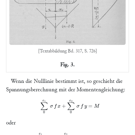
[Textabbildung Bd. 317, S. 726]
Fig. 3.
Wenn die Nulllinie bestimmt ist, so geschieht die
Spannungsberechnung mit der Momentengleichung:
∑
0
e
1
σ
f
x
+
∑
0
e
2
σ
f
=
M
oder
[
n
∑
0
e
1
f
x
2
+
∑
0
e
2
f
2
]
⋅
σ
I
I
e
2
=
M