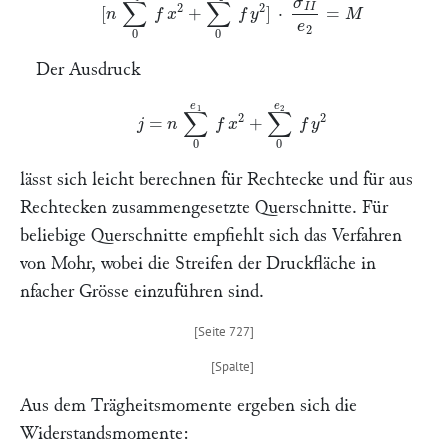
Der Ausdruck
j
=
n
∑
0
e
1
f
x
2
+
∑
0
e
2
f
2
lässt sich leicht berechnen für Rechtecke und für aus
Rechtecken zusammengesetzte Querschnitte. Für
beliebige Querschnitte empfiehlt sich das Verfahren
von
Mohr,
wobei die Streifen der Druckfläche in
n
facher Grösse einzuführen sind.
Aus dem Trägheitsmomente ergeben sich die
Widerstandsmomente: