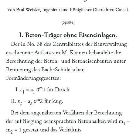
Von
Paul Weiske
,
Ingenieur und Königlicher Oberlehrer,
Cassel
.
I. Beton-Träger ohne Eiseneinlagen.
Der in No. 38 des Zentralblattes der Bauverwaltung
erschienene Aufsatz von
M. Koenen
behandelte die
Berechnung der Beton- und Betoneisenbauten unter
Benutzung des
Bach-Schüle
'schen
Formänderungsgesetzes:
m
I.
ε
=
a
σ
1
für Druck
1
1
m
II.
ε
=
a
σ
2
für Zug.
2
2
Bei dem angenäherten Verfahren der Berechnung
der auf Biegung beanspruchten Betonbalken wird
m
=
1
m
= 1 gesetzt und das Verhältnis
2