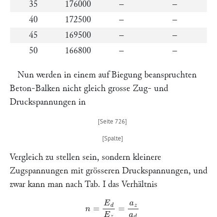
35
176000
–
–
40
172500
–
–
45
169500
–
–
50
166800
–
–
Nun werden in einem auf Biegung beanspruchten
Beton-Balken nicht gleich grosse Zug- und
Druckspannungen in
Vergleich zu stellen sein, sondern kleinere
Zugspannungen mit grösseren Druckspannungen, und
zwar kann man nach Tab. I das Verhältnis
n
=
E
d
E
z
=
a
z
a
d