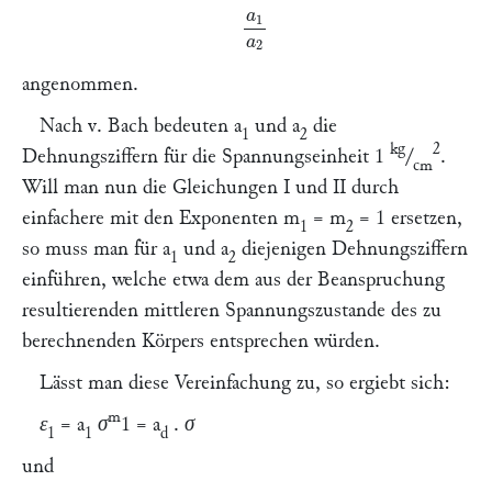
a
1
a
2
angenommen.
Nach
v. Bach
bedeuten
a
und
a
die
1
2
kg
2
Dehnungsziffern für die Spannungseinheit 1
/
.
cm
Will man nun die Gleichungen I und II durch
einfachere mit den Exponenten
m
=
m
= 1 ersetzen,
1
2
so muss man für
a
und
a
diejenigen Dehnungsziffern
1
2
einführen, welche etwa dem aus der Beanspruchung
resultierenden mittleren Spannungszustande des zu
berechnenden Körpers entsprechen würden.
Lässt man diese Vereinfachung zu, so ergiebt sich:
m
ε
=
a
σ
1
=
a
.
σ
1
1
d
und