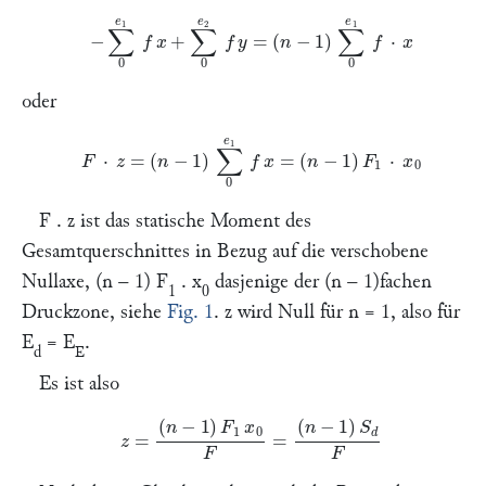
−
∑
0
e
1
f
x
+
∑
0
e
2
f
=
(
n
−
1
)
∑
0
e
1
f
⋅
x
oder
F
⋅
z
=
(
n
−
1
)
∑
0
e
1
f
x
=
(
n
−
1
)
F
1
⋅
x
0
F . z
ist das statische Moment des
Gesamtquerschnittes in Bezug auf die verschobene
Nullaxe, (
n
– 1)
F
.
x
dasjenige der (
n
– 1)fachen
1
0
Druckzone, siehe
Fig. 1
.
z
wird Null für
n
= 1, also für
E
=
E
.
d
E
Es ist also
z
=
(
n
−
1
)
F
1
x
0
F
=
(
n
−
1
)
S
d
F