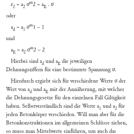
m
ε
=
a
σ
2
=
a
.
σ
2
2
E
oder
m
a
=
a
σ
1
– 1
d
1
und
m
a
=
a
σ
2
– 2
E
2
Hierbei sind
a
und
a
die jeweiligen
d
E
Dehnungsziffern für eine bestimmte Spannung
σ.
Hierdurch ergiebt sich für verschiedene Werte
σ
der
Wert von
a
und
a
mit der Annäherung, mit welcher
d
E
die Dehnungsgesetze für den einzelnen Fall Giltigkeit
haben. Selbstverständlich sind die Werte
a
und
a
für
1
2
jeden Betonkörper verschieden. Will man aber für die
Betonkonstruktionen im allgemeinen Schlüsse ziehen,
so muss man Mittelwerte einführen, um auch das