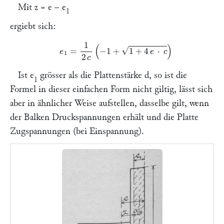
Mit
z
=
e
–
e
1
ergiebt sich:
e
1
=
1
2
c
(
−
1
+
1
+
4
e
⋅
c
)
Ist
e
grösser als die Plattenstärke
d,
so ist die
1
Formel in dieser einfachen Form nicht giltig, lässt sich
aber in ähnlicher Weise aufstellen, dasselbe gilt, wenn
der Balken Druckspannungen erhält und die Platte
Zugspannungen (bei Einspannung).