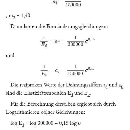
,
m
= 1,40
2
Dann lauten die Formänderungsgleichungen:
1
E
d
=
a
d
=
1
300000
σ
0
,
15
und
1
E
z
=
a
z
=
1
150000
σ
0
,
40
Die reziproken Werte der Dehnungsziffern
a
und
a
d
E
sind die Elastizitätsmodulen
E
und
E
.
d
E
Für die Berechnung derselben ergiebt sich durch
Logarithmieren obiger Gleichungen:
log
E
= log 300000 – 0,15 log
σ
d