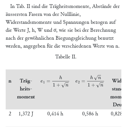
In Tab. II sind die Trägheitsmomente, Abstände der
äussersten Fasern von der Nulllinie,
Widerstandsmomente und Spannungen bezogen auf
die Werte
J, h, W
und
σ
, wie sie bei der Berechnung
nach der gewöhnlichen Biegungsgleichung benutzt
werden, angegeben für die verschiedenen Werte von
n.
Tabelle II.
e
2
=
h
n
1
+
n
e
1
=
h
1
+
n
n
Träg-
Wider
heits-
stands
moment
moment
Druck
2
1,372
J
0,414
h
0,586
h
0,828