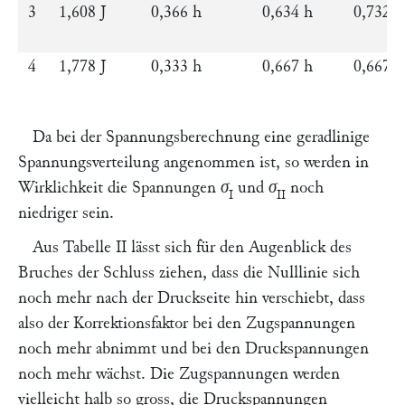
3
1,608
J
0,366
h
0,634
h
0,732
4
1,778
J
0,333
h
0,667
h
0,667
Da bei der Spannungsberechnung eine geradlinige
Spannungsverteilung angenommen ist, so werden in
Wirklichkeit die Spannungen
σ
und
σ
noch
I
II
niedriger sein.
Aus Tabelle II lässt sich für den Augenblick des
Bruches der Schluss ziehen, dass die Nulllinie sich
noch mehr nach der Druckseite hin verschiebt, dass
also der Korrektionsfaktor bei den Zugspannungen
noch mehr abnimmt und bei den Druckspannungen
noch mehr wächst. Die Zugspannungen werden
vielleicht halb so gross, die Druckspannungen