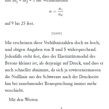
mit
m
=
m
= 1 die Verhältniszahl
1
2
n
=
a
z
a
d
auf 9 bis 25 fest.
Mir erscheinen diese Verhältniszahlen doch zu hoch,
und obigen Angaben von
B
und
S
widersprechend.
Jedenfalls steht fest, dass der Elastizitätsmodul des
Betons kleiner ist, als derjenige auf Druck, und dass er
auch schneller abnimmt, da sich ja erwiesenermassen
die Nulllinie aus der Schweraxe nach der Druckseite
hin bei zunehmender Beanspruchung immer mehr
verschiebt.
Mit den Werten
a
2
=
1
150000