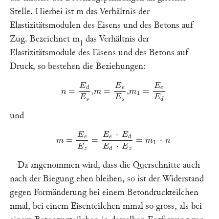
Stelle. Hierbei ist
m
das Verhältnis der
Elastizitätsmodulen des Eisens und des Betons auf
Zug. Bezeichnet
m
das Verhältnis der
1
Elastizitätsmodule des Eisens und des Betons auf
Druck, so bestehen die Beziehungen:
n
=
E
d
E
s
,
m
=
E
e
E
s
,
m
1
=
E
e
E
d
und
m
=
E
e
E
z
=
E
e
⋅
E
d
E
d
⋅
E
z
=
m
1
⋅
n
Da angenommen wird, dass die Querschnitte auch
nach der Biegung eben bleiben, so ist der Widerstand
gegen Formänderung bei einem Betondruckteilchen
n
mal, bei einem Eisenteilchen
m
mal so gross, als bei