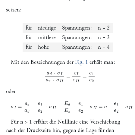
setzen:
für
niedrige
Spannungen:
n
= 2
für
mittlere
Spannungen:
n
= 3
für
hohe
Spannungen:
n
= 4
Mit den Bezeichnungen der
Fig. 1
erhält man:
a
d
⋅
σ
I
a
e
⋅
σ
I
I
=
ε
I
ε
I
I
=
e
1
e
2
oder
σ
I
=
a
z
a
d
⋅
e
1
e
2
⋅
σ
I
I
−
E
d
E
z
⋅
e
1
e
2
⋅
σ
I
I
=
n
⋅
e
1
e
2
⋅
σ
I
I
Für
n
> 1 erfährt die Nulllinie eine Verschiebung
nach der Druckseite hin, gegen die Lage für den