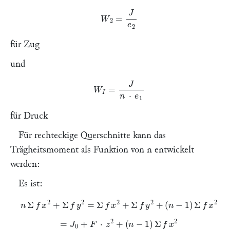
W
2
=
J
e
2
für Zug
und
W
I
=
J
n
⋅
e
1
für Druck
Für rechteckige Querschnitte kann das
Trägheitsmoment als Funktion von
n
entwickelt
werden:
Es ist:
n
Σ
f
x
2
+
Σ
f
2
=
Σ
f
x
2
+
Σ
f
2
+
(
n
−
1
)
Σ
f
x
2
=
J
0
+
F
⋅
z
2
+
(
n
−
1
)
Σ
f
x
2