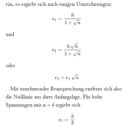
ein, so ergiebt sich nach einigen Umrechnungen:
e
1
=
h
1
+
n
und
e
2
=
h
n
1
+
n
oder
e
2
=
e
1
n
Mit zunehmender Beanspruchung entfernt sich also
die Nulllinie aus ihrer Anfangslage. Für hohe
Spannungen mit
n
= 4 ergiebt sich
e
1
=
h
3