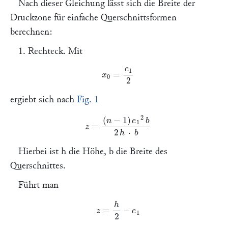
Nach dieser Gleichung lässt sich die Breite der
Druckzone für einfache Querschnittsformen
berechnen:
1.
Rechteck.
Mit
x
0
=
e
1
2
ergiebt sich nach
Fig. 1
z
=
(
n
−
1
)
e
1
2
b
2
h
⋅
b
Hierbei ist
h
die Höhe,
b
die Breite des
Querschnittes.
Führt man
z
=
h
2
−
e
1