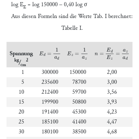
log
E
= log 150000 – 0,40 log
σ
E
Aus diesen Formeln sind die Werte Tab. I berechnet:
Tabelle I.
E
d
=
1
a
d
E
z
=
1
a
z
n
=
E
d
E
z
=
a
z
a
d
Spannung
kg
2
/
cm
1
300000
150000
2,00
5
235600
78700
3,00
10
212400
59700
3,56
15
199900
50800
3,93
20
191400
45300
4,23
25
185100
41400
4,47
30
180100
38500
4,68