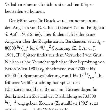
Verhalten eines noch nicht untersuchten Körpers
beurteilen zu können.
Der Mittelwert für Druck wurde entnommen aus
den Angaben von
C. v. Bach
(Elastizität und Festigkeit
4. Aufl. 1902 S. 66). Hier finden sich leider keine
Angaben über die Zugelastizität.
Barkhausen
setzt
ε
=
E
kg
2
kg
2
80000
/
für 6
/
Spannung (Z. f. A. u. J.
cm
cm
1901, II).
Spitzer
findet aus dem Versuche I von
Grut-
Nielsen
(siehe Versuchsergebnisse über Erprobung von
Beton Wien 1901)
e
abnehmend von 278000 bis
E
kg
2
61000 für Spannungsänderung von 1 bis 15
/
. In
cm
früherer Veröffentlichung hat
Spitzer
den
Elastizitätsmodul des Betons mit Eiseneinlagen für
den kritischen Zustand der Rissbildung auf 33500
kg
2
/
angegeben.
Koenen
(Zentralblatt 1902) setzt
cm