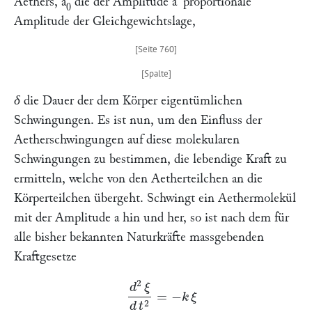
Aethers,
a
die der Amplitude
a
' proportionale
0
Amplitude der Gleichgewichtslage,
δ
die Dauer der dem Körper eigentümlichen
Schwingungen. Es ist nun, um den Einfluss der
Aetherschwingungen auf diese molekularen
Schwingungen zu bestimmen, die lebendige Kraft zu
ermitteln, welche von den Aetherteilchen an die
Körperteilchen übergeht. Schwingt ein Aethermolekül
mit der Amplitude
a
hin und her, so ist nach dem für
alle bisher bekannten Naturkräfte massgebenden
Kraftgesetze
d
2
ξ
d
t
2
=
−
k
ξ