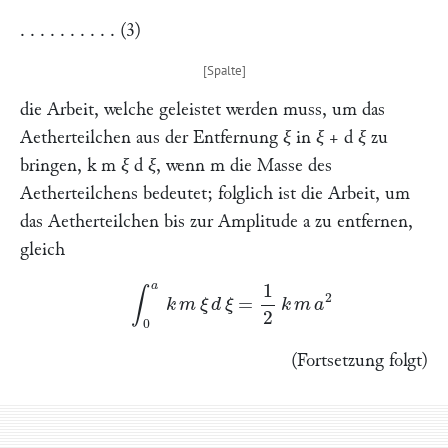
. . . . . . . . . . (3)
die Arbeit, welche geleistet werden muss, um das
Aetherteilchen aus der Entfernung
ξ
in
ξ
+
d ξ
zu
bringen,
k m ξ d ξ
, wenn
m
die Masse des
Aetherteilchens bedeutet; folglich ist die Arbeit, um
das Aetherteilchen bis zur Amplitude
a
zu entfernen,
gleich
∫
0
a
k
m
ξ
d
ξ
=
1
2
k
m
a
2
(Fortsetzung folgt)