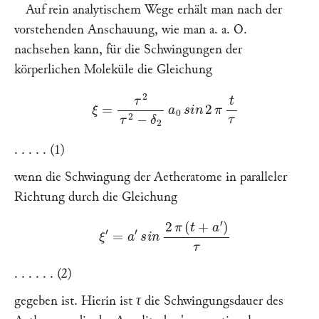
Auf rein analytischem Wege erhält man nach der
vorstehenden Anschauung, wie man a. a. O.
nachsehen kann, für die Schwingungen der
körperlichen Moleküle die Gleichung
ξ
=
τ
2
τ
2
−
δ
2
a
0
s
i
n
2
π
t
τ
. . . . . (1)
wenn die Schwingung der Aetheratome in paralleler
Richtung durch die Gleichung
ξ
′
=
a
′
s
i
n
2
π
(
t
+
a
′
)
τ
. . . . . . (2)
gegeben ist. Hierin ist
τ
die Schwingungsdauer des