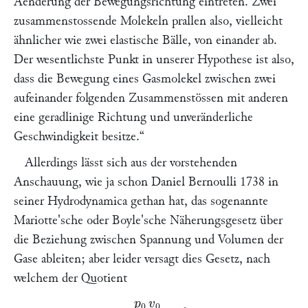
Aenderung der Bewegungsrichtung eintreten. Zwei
zusammenstossende Molekeln prallen also, vielleicht
ähnlicher wie zwei elastische Bälle, von einander ab.
Der wesentlichste Punkt in unserer Hypothese ist also,
dass die Bewegung eines Gasmolekel zwischen zwei
aufeinander folgenden Zusammenstössen mit anderen
eine
geradlinige Richtung und unveränderliche
Geschwindigkeit besitze.
“
Allerdings lässt sich aus der vorstehenden
Anschauung, wie ja schon
Daniel Bernoulli
1738 in
seiner Hydrodynamica gethan hat, das sogenannte
Mariotte
'sche oder
Boyle
'sche Näherungsgesetz über
die Beziehung zwischen Spannung und Volumen der
Gase ableiten; aber leider versagt dies Gesetz, nach
welchem der Quotient
p
0
v
0
p
v
=
1