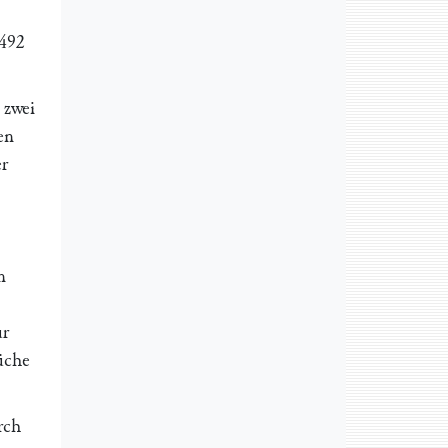
6492
 zwei
en
er
n
ur
üche
rch