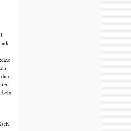
d
tark
keine
sen
n den
iten
urbeln
isch