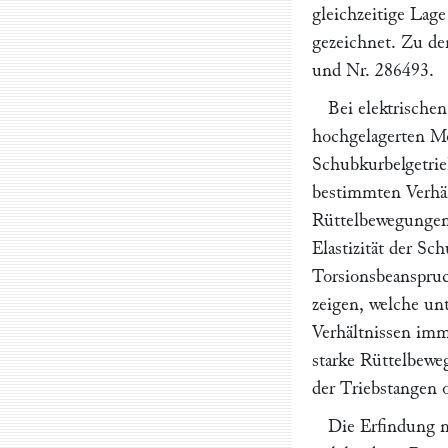
gleichzeitige Lage
gezeichnet. Zu d
und Nr. 286493.
Bei elektrische
hochgelagerten Mo
Schubkurbelgetrieb
bestimmten Verhäl
Rüttelbewegungen 
Elastizität der Sc
Torsionsbeanspru
zeigen, welche un
Verhältnissen im
starke Rüttelbew
der Triebstangen 
Die Erfindung n