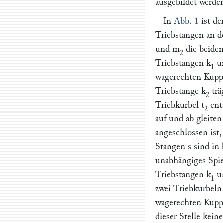
ausgebildet werden
In
Abb. 1
ist de
Triebstangen an d
und
m
die beiden
2
Triebstangen
k
u
1
wagerechten Kupp
Triebstange
k
trä
2
Triebkurbel
t
ent
2
auf und ab gleite
angeschlossen is
Stangen
s
sind in
unabhängiges Spie
Triebstangen
k
u
1
zwei Triebkurbeln
wagerechten Kupp
dieser Stelle kei