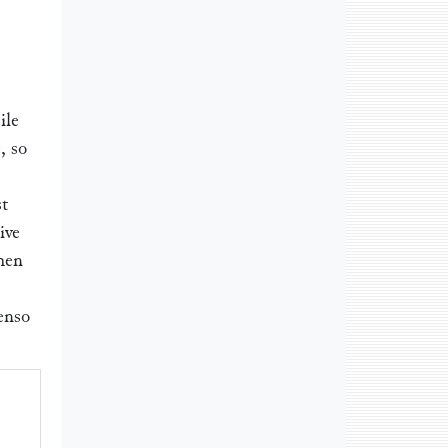
ile
, so
t
ive
chen
enso