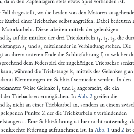
, da in den Zapfenlagern stets etwas Spiel vorhanden ist.
r Fall dargestellt, wo die beiden von den Motoren ausgehend
er Kurbel einer Triebachse selbst angreifen. Dabei bedeuten
 Motorkurbeln. Diese arbeiten mittels der gelenkigen
nd
k
auf die mittlere der drei Triebkurbeln
t
,
t
,
t
, die dur
2
1
2
3
elstangen
s
und
s
miteinander in Verbindung stehen. Die
1
2
gt an ihrem unteren Ende die Schlitzführung
f
, in welcher di
sprechend dem Federspiel der zugehörigen Triebachse senkr
n kann, während die Triebstange
k
mittels des Gelenkes
g
a
1
t, damit Klemmungen im Schlitz
f
vermieden werden. In den
 bekannter Weise Gelenke
l
und
l
angebracht, die ein
1
2
l der Triebachsen ermöglichen. In
Abb. 2
greifen die
nd
k
nicht an einer Triebkurbel an, sondern an einem zwis
2
 gelegenen Punkte Z der die Triebkurbeln
t
verbindenden
elstangen
s.
Eine Schlitzführung ist hier nicht notwendig, d
ne senkrechte Federung aufzunehmen ist. In
Abb. 1
und
2
ist 