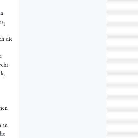
en
m
1
ch die
e
echt
n
k
2
chen
a an
die