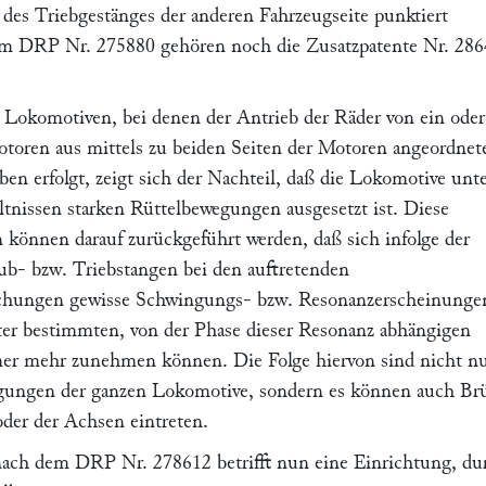
 des Triebgestänges der anderen Fahrzeugseite punktiert
em DRP Nr. 275880 gehören noch die Zusatzpatente Nr. 28
n Lokomotiven, bei denen der Antrieb der Räder von ein oder
toren aus mittels zu beiden Seiten der Motoren angeordnet
en erfolgt, zeigt sich der Nachteil, daß die Lokomotive unt
tnissen starken Rüttelbewegungen ausgesetzt ist. Diese
können darauf zurückgeführt werden, daß sich infolge der
hub- bzw. Triebstangen bei den auftretenden
chungen gewisse Schwingungs- bzw. Resonanzerscheinunge
ter bestimmten, von der Phase dieser Resonanz abhängigen
mer mehr zunehmen können. Die Folge hiervon sind nicht n
egungen der ganzen Lokomotive, sondern es können auch Br
oder der Achsen eintreten.
ach dem DRP Nr. 278612 betrifft nun eine Einrichtung, du