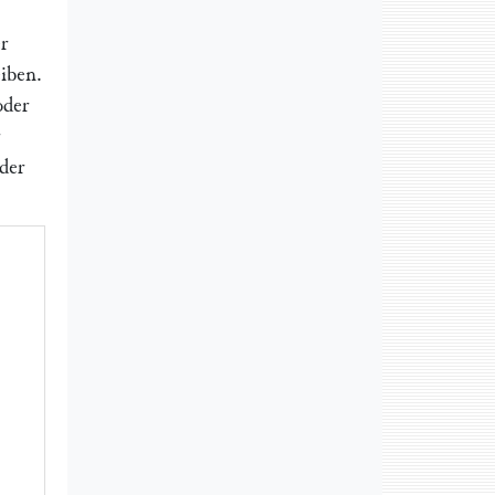
r
iben.
oder
der