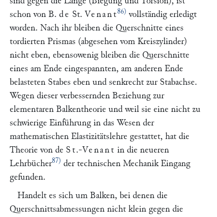
sind gegen die Länge (Biegung und Torsion), ist
86)
schon von B.
de
St.
Venant
vollständig erledigt
worden. Nach ihr bleiben die Querschnitte eines
tordierten Prismas (abgesehen vom Kreiszylinder)
nicht eben, ebensowenig bleiben die Querschnitte
eines am Ende eingespannten, am anderen Ende
belasteten Stabes eben und senkrecht zur Stabachse.
Wegen dieser verbessernden Beziehung zur
elementaren Balkentheorie und weil sie eine nicht zu
schwierige Einführung in das Wesen der
mathematischen Elastizitätslehre gestattet, hat die
Theorie von de
St
.-
Venant
in die neueren
87)
Lehrbücher
der technischen Mechanik Eingang
gefunden.
Handelt es sich um Balken, bei denen die
Querschnittsabmessungen nicht klein gegen die