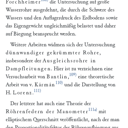
Forchheimer
die Untersuchung auf große
Wasserrohre ausgedehnt, die durch die Schwere des
Wassers und den Auflagerdruck des Erdbodens sowie
das Eigengewicht ungleichmäßig belastet und daher
auf Biegung beansprucht werden.
Weitere Arbeiten widmen sich der Untersuchung
dünnwandiger gekrümmter Rohre
,
insbesondere der
Ausgleichsrohre in
Dampfleitungen
. Hier ist zu verzeichnen eine
109)
Versuchsarbeit von
Bantlin
,
eine theoretische
110)
Arbeit von v.
Kármán
und die Darstellung von
111)
H.
Lorenz
.
Der letztere hat auch eine Theorie der
111a)
Röhrenfedern der Manometer
mit
elliptischem Querschnitt veröffentlicht, nach der man
den Proportionalitätsfaktor der Röhrenaufbiegung aus