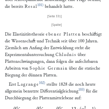
101)
die bereits
Resal
behandelt hatte.
Die Elastizitätstheorie
ebener Platten
beschäftigt
die Wissenschaft und Technik seit über 100 Jahren.
Ziemlich am Anfang der Entwicklung steht die
Experimentaluntersuchung
Chladnis
über
Plattenschwingungen, dann folgen die anfechtbaren
Arbeiten von
Sophie Germain
über die statische
Biegung der dünnen Platten.
102)
Erst
Lagrange
stellte 1828 die noch heute
103)
allgemein benutzte Differentialgleichung
für die
Durchbiegung der Plattenmittelebene auf:
∂
4
ζ
∂
x
4
+
2
∂
4
ζ
∂
x
2
∂
y
2
+
∂
4
ζ
∂
y
4
=
12
⋅
(
μ
2
−
1
)
h
3
μ
2
E
p
,