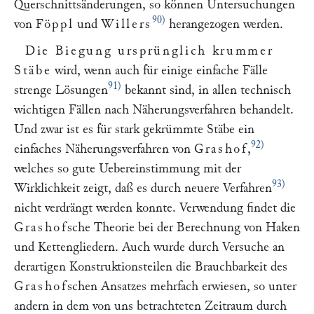
Querschnittsänderungen, so können Untersuchungen
90)
von
Föppl
und
Willers
herangezogen werden.
Die Biegung ursprünglich krummer
Stäbe
wird, wenn auch für einige einfache Fälle
91)
strenge Lösungen
bekannt sind, in allen technisch
wichtigen Fällen nach Näherungsverfahren behandelt.
Und zwar ist es für stark gekrümmte Stäbe ein
92)
einfaches Näherungsverfahren von
Grashof
,
welches so gute Uebereinstimmung mit der
93)
Wirklichkeit zeigt, daß es durch neuere Verfahren
nicht verdrängt werden konnte. Verwendung findet die
Grashof
sche Theorie bei der Berechnung von Haken
und Kettengliedern. Auch wurde durch Versuche an
derartigen Konstruktionsteilen die Brauchbarkeit des
Grashof
schen Ansatzes mehrfach erwiesen, so unter
andern in dem von uns betrachteten Zeitraum durch