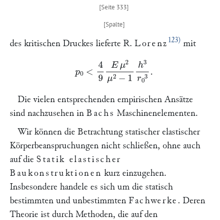
123)
des kritischen Druckes lieferte R.
Lorenz
mit
p
0
<
4
9
E
μ
2
μ
2
−
1
h
3
r
0
3
.
Die vielen entsprechenden empirischen Ansätze
sind nachzusehen in
Bachs
Maschinenelementen.
Wir können die Betrachtung statischer elastischer
Körperbeanspruchungen nicht schließen, ohne auch
auf die
Statik elastischer
Baukonstruktionen
kurz einzugehen.
Insbesondere handele es sich um die statisch
bestimmten und unbestimmten
Fachwerke
. Deren
Theorie ist durch Methoden, die auf den