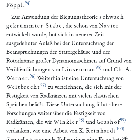
94)
Föppl
.
Zur Anwendung der Biegungstheorie
schwach
gekrümmter Stäbe
, die schon von
Navier
entwickelt wurde, bot sich in neuerer Zeit
ausgedehnter Anlaß bei der Untersuchung der
Beanspruchungen der Statorgehäuse und der
Rotorkränze großer Dynamomaschinen auf Grund von
95)
Veröffentlichungen von
Linsenman
und
Ch
. A.
96)
Werner
.
Weiterhin ist eine Untersuchung von
97)
Weitbrecht
zu verzeichnen, die sich mit der
Festigkeit von Radkränzen mit vielen elastischen
Speichen befaßt. Diese Untersuchung führt ältere
Forschungen weiter über die Festigkeit von
98)
99)
Radkränzen, die wir
Winkler
und
Grashof
100)
verdanken, wie eine Arbeit von K.
Reinhardt
über selbstspannende Kolbenringe eine Frage betrifft,