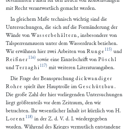
bestimmten Fällen für den Bruch von Kolbenstangen
mit Recht verantwortlich gemacht werden.
In gleichem Maße technisch wichtig sind die
Untersuchungen, die sich auf die Formänderung der
Wände von
Wasserbehältern
, insbesondere von
Talsperrenmauern unter dem Wasserdruck beziehen.
115)
Wir erwähnen hier zwei Arbeiten von
Runge
und
116)
Reißner
sowie eine Einzelschrift von
Pöschl
117)
und
Terzaghi
mit weiteren Literaturangaben.
Die Frage der Beanspruchung
dickwandiger
Rohre
spielt ihre Hauptrolle im
Geschützbau
.
Die große Zahl der hier vorliegenden Untersuchungen
liegt größtenteils vor dem Zeitraum, den wir
betrachten. Ihr wesentlicher Inhalt ist kürzlich von H.
118)
Lorenz
in der Z. d. V. d. I. wiedergegeben
worden. Während des Krieges vermutlich entstandene