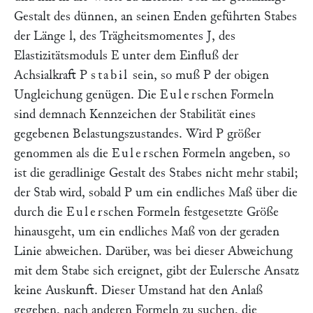
Gestalt des dünnen, an seinen Enden geführten Stabes
der Länge
l
, des Trägheitsmomentes
J
, des
Elastizitätsmoduls
E
unter dem Einfluß der
Achsialkraft
P
stabil
sein, so muß
P
der obigen
Ungleichung genügen. Die
Euler
schen Formeln
sind demnach Kennzeichen der Stabilität eines
gegebenen Belastungszustandes. Wird
P
größer
genommen als die
Euler
schen Formeln angeben, so
ist die geradlinige Gestalt des Stabes nicht mehr stabil;
der Stab wird, sobald
P
um ein endliches Maß über die
durch die
Euler
schen Formeln festgesetzte Größe
hinausgeht, um ein endliches Maß von der geraden
Linie abweichen. Darüber, was bei dieser Abweichung
mit dem Stabe sich ereignet, gibt der Eulersche Ansatz
keine Auskunft. Dieser Umstand hat den Anlaß
gegeben, nach anderen Formeln zu suchen, die