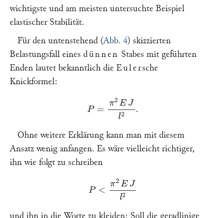
wichtigste und am meisten untersuchte Beispiel
elastischer Stabilität.
Für den untenstehend (
Abb. 4
) skizzierten
Belastungsfall eines
dünnen
Stabes mit geführten
Enden lautet bekanntlich die
Euler
sche
Knickformel:
P
=
π
2
E
J
l
2
.
Ohne weitere Erklärung kann man mit diesem
Ansatz wenig anfangen. Es wäre vielleicht richtiger,
ihn wie folgt zu schreiben
P
<
π
2
E
J
l
2
und ihn in die Worte zu kleiden: Soll die geradlinige