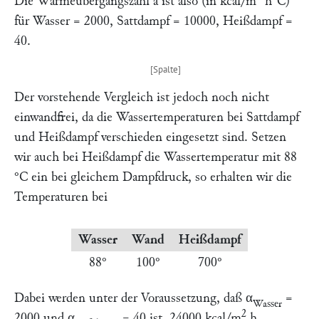
Die Wärmeübergangszahl a ist also (in kcal/m
h°C)
für Wasser = 2000, Sattdampf = 10000, Heißdampf =
40.
Der vorstehende Vergleich ist jedoch noch nicht
einwandfrei, da die Wassertemperaturen bei Sattdampf
und Heißdampf verschieden eingesetzt sind. Setzen
wir auch bei Heißdampf die Wassertemperatur mit 88
°C ein bei gleichem Dampfdruck, so erhalten wir die
Temperaturen bei
Wasser
Wand
Heißdampf
88°
100°
700°
Dabei werden unter der Voraussetzung, daß α
=
Wasser
2
2000 und α
= 40 ist, 24000 kcal/m
h