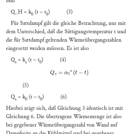
und
Q_H = k
(t – t
) (3)
0
0
Für Sattdampf gilt die gleiche Betrachtung, nur mit
dem Unterschied, daß die Sättigungstemperatur t und
die für Sattdampf geltenden Wärmeübergangszahlen
eingesetzt werden müssen. Es ist also
Q
= k
(t – t
) (4)
s
s
0
Q
s
=
α
1
s
(
t
−
t
)
(5)
Q
= k
(t – t
) (6)
s
0
0
Hierbei zeigt sich, daß Gleichung 3 identisch ist mit
Gleichung 6. Die übertragene Wärmemenge ist also
bei gegebener Wärmeübergangszahl von Wand auf
Dampfseite an das Kühlmittel und bei gegebener