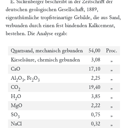
E. Sickenberger
beschreibt in der
Zeitschrift der
deutschen geologischen Gesellschaft,
1889,
eigenthümliche tropfsteinartige Gebilde, die aus Sand,
verbunden durch einen fest bindenden Kalkcement,
bestehen. Die Analyse ergab:
Quarzsand, mechanisch gebunden
54,00
Proc.
Kieselsäure, chemisch gebunden
3,08
„
CaO
17,10
„
Al
O
, Fe
O
2,25
„
2
3
2
3
CO
19,40
„
2
H
O
3,85
„
2
MgO
2,22
„
SO
0,75
„
3
NaCl
0,32
„